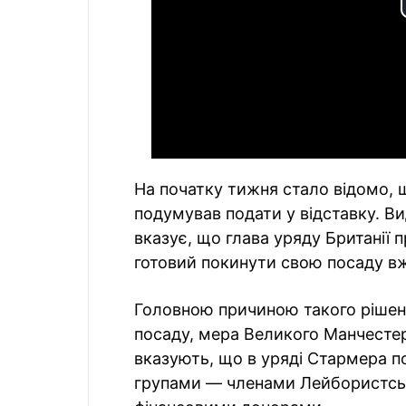
На початку тижня стало відомо,
подумував подати у відставку. В
вказує, що глава уряду Британії 
готовий покинути свою посаду вж
Головною причиною такого рішенн
посаду, мера Великого Манчестер
вказують, що в уряді Стармера п
групами — членами Лейбористські