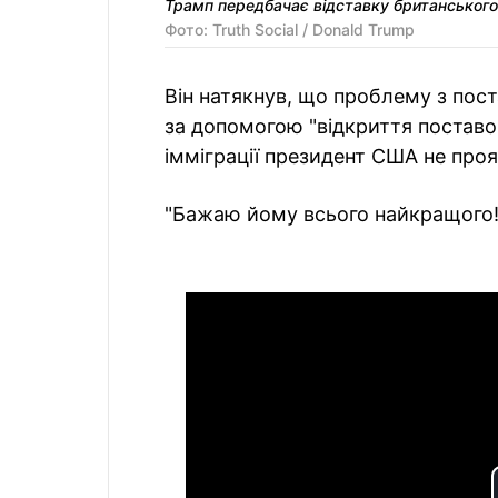
Трамп передбачає відставку британськог
Фото: Truth Social / Donald Trump
Він натякнув, що проблему з пос
за допомогою "відкриття поставо
імміграції президент США не проя
"Бажаю йому всього найкращого!