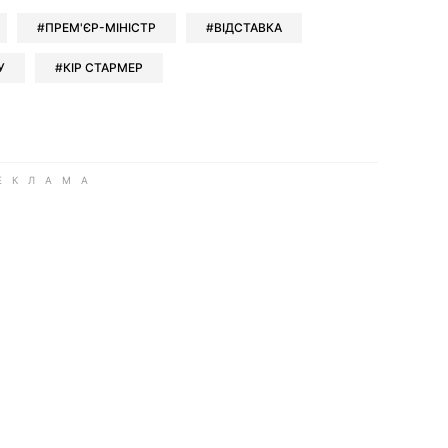
ПРЕМ'ЄР-МІНІСТР
ВІДСТАВКА
У
КІР СТАРМЕР
ook
Google news
 Viber
е у LinkedIn