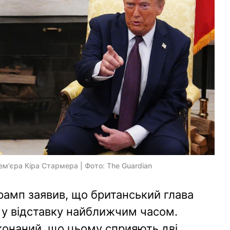
м'єра Кіра Стармера | Фото: The Guardian
амп заявив, що британський глава
 у відставку найближчим часом.
конаний, що цьому сприяють дві