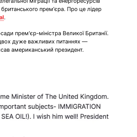
легальної міграції та енергоресурсів
ї британського прем'єра. Про це лідер
al
.
осади прем'єр-міністра Великої Британії.
 двох дуже важливих питаннях —
писав американський президент.