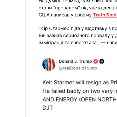
На думку Трампа, саме питання не
стали "провалом" під час каденці
США написав у своєму
Truth Soci
"Кір Стармер піде у відставку з п
Він зазнав серйозного провалу у
іммігірація та енергетика", — на