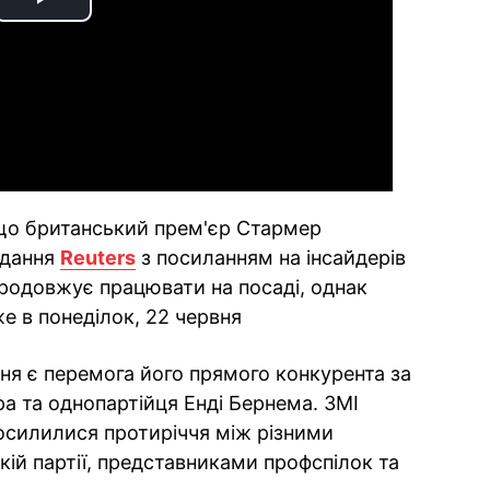
Play
Video
 що британський прем'єр Стармер
идання
Reuters
з посиланням на інсайдерів
продовжує працювати на посаді, однак
е в понеділок, 22 червня
я є перемога його прямого конкурента за
а та однопартійця Енді Бернема. ЗМІ
осилилися протиріччя між різними
й партії, представниками профспілок та