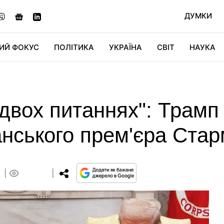
ДУМКИ
ИЙ ФОКУС
ПОЛІТИКА
УКРАЇНА
СВІТ
НАУКА
ДІДЖИТАЛ
АВТО
СВІТФАН
КУ
двох питаннях": Трамп
анського прем'єра Ста
0