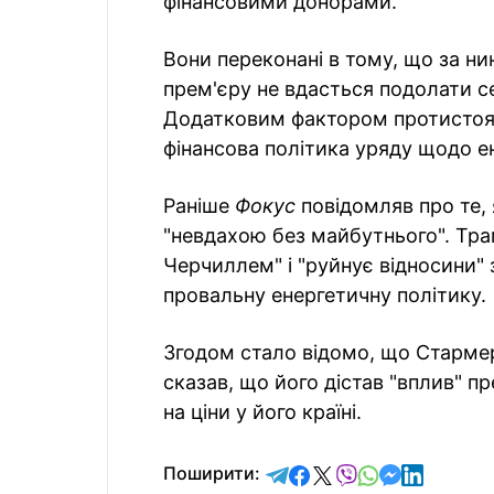
фінансовими донорами.
Вони переконані в тому, що за н
прем'єру не вдасться подолати се
Додатковим фактором протистоянн
фінансова політика уряду щодо е
Раніше
Фокус
повідомляв про те,
"невдахою без майбутнього". Тра
Черчиллем" і "руйнує відносини" 
провальну енергетичну політику.
Згодом стало відомо, що Старм
сказав, що його дістав "вплив" п
на ціни у його країні.
відправити у Telegram
поділитись у Facebo
поділитись у X
відправити у Vi
відправити у
відправит
відправи
Поширити: