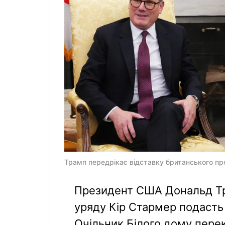
Трамп передрікає відставку британського пре
Президент США Дональд Тр
уряду Кір Стармер подасть
Очільник Білого дому пере