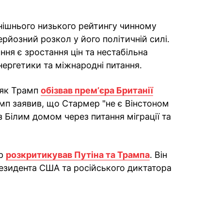
инішнього низького рейтингу чинному
рйозний розкол у його політичній силі.
я є зростання цін та нестабільна
нергетики та міжнародні питання.
 як Трамп
обізвав премʼєра Британії
мп заявив, що Стармер "не є Вінстоном
з Білим домом через питання міграції та
ер
розкритикував Путіна та Трампа
. Він
резидента США та російського диктатора
ok
ber
 Whatsapp
и у Messenger
ти у LinkedIn