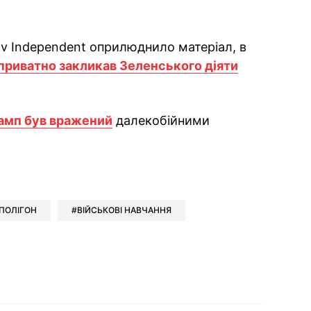
iv Independent оприлюднило матеріал, в
приватно закликав Зеленського діяти
амп був вражений
далекобійними
ok
ber
 Whatsapp
и у Messenger
ти у LinkedIn
ПОЛІГОН
ВІЙСЬКОВІ НАВЧАННЯ
ook
Google news
 Viber
е у LinkedIn