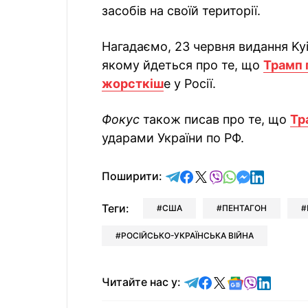
засобів на своїй території.
Нагадаємо, 23 червня видання Ky
якому йдеться про те, що
Трамп 
жорсткіш
е у Росії.
Фокус
також писав про те, що
Тр
ударами України по РФ.
відправити у Telegram
поділитись у Facebo
поділитись у X
відправити у Vi
відправити у
відправит
відправи
Поширити:
Теги:
США
ПЕНТАГОН
РОСІЙСЬКО-УКРАЇНСЬКА ВІЙНА
Читайте у Telegram
Читайте у Faceb
Читайте у X
Читайте у 
Читайте у
Читайт
Читайте нас у: