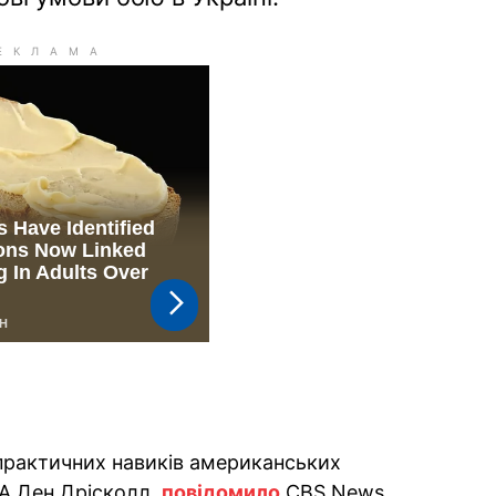
практичних навиків американських
ША Ден Дрісколл,
повідомило
CBS News.