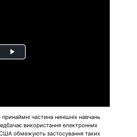
Play
Video
 принаймні частина нинішніх навчань
ередбачає використання електронних
и США обмежують застосування таких