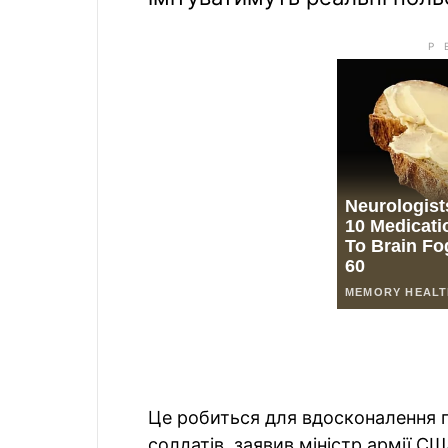
Це робиться для вдосконалення 
солдатів, заявив міністр армії С