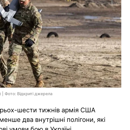
) | Фото: Відкриті джерела
рьох-шести тижнів армія США
енше два внутрішні полігони, які
ві умови бою в Україні.