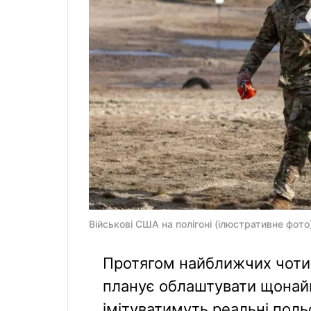
Військові США на полігоні (ілюстративне фото
Протягом найближчих чоти
планує облаштувати щонайм
імітуватимуть реальні польо