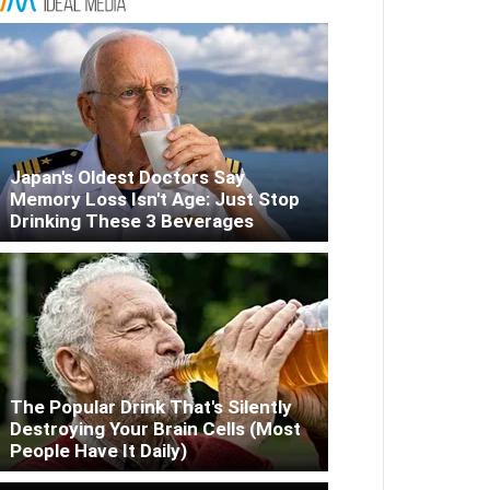
Japan's Oldest Doctors Say
Memory Loss Isn't Age: Just Stop
Drinking These 3 Beverages
The Popular Drink That's Silently
Destroying Your Brain Cells (Most
People Have It Daily)