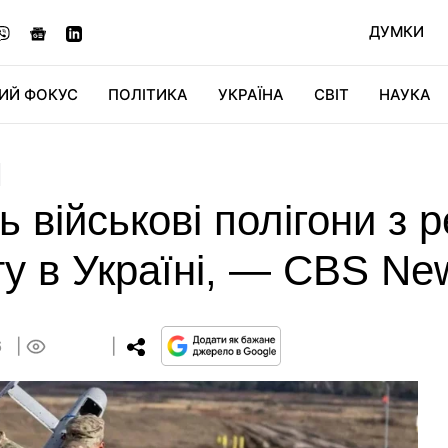
ДУМКИ
ИЙ ФОКУС
ПОЛІТИКА
УКРАЇНА
СВІТ
НАУКА
ДІДЖИТАЛ
АВТО
СВІТФАН
КУ
 військові полігони з 
у в Україні, — CBS Ne
6
0