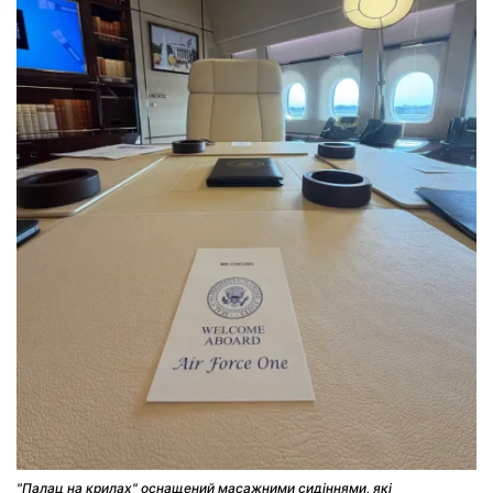
"Палац на крилах" оснащений масажними сидіннями, які