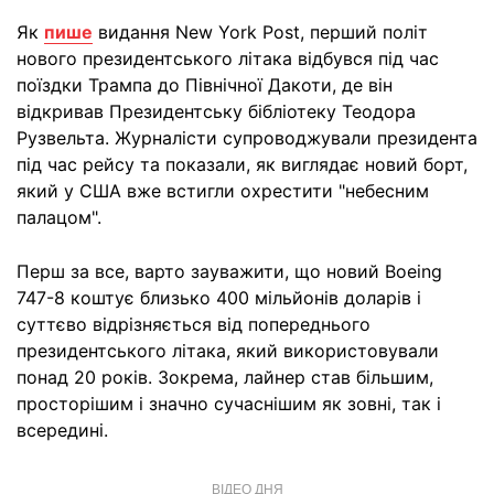
Як
пише
видання New York Post, перший політ
нового президентського літака відбувся під час
поїздки Трампа до Північної Дакоти, де він
відкривав Президентську бібліотеку Теодора
Рузвельта. Журналісти супроводжували президента
під час рейсу та показали, як виглядає новий борт,
який у США вже встигли охрестити "небесним
палацом".
Перш за все, варто зауважити, що новий Boeing
747-8 коштує близько 400 мільйонів доларів і
суттєво відрізняється від попереднього
президентського літака, який використовували
понад 20 років. Зокрема, лайнер став більшим,
просторішим і значно сучаснішим як зовні, так і
всередині.
ВІДЕО ДНЯ