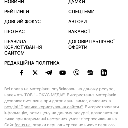
НОВИНИ
ДУМКИ
РЕЙТИНГИ
СПЕЦТЕМИ
ДОВГИЙ ФОКУС
АВТОРИ
ПРО НАС
ВАКАНСІЇ
ПРАВИЛА
ДОГОВІР ПУБЛІЧНОЇ
КОРИСТУВАННЯ
ОФЕРТИ
САЙТОМ
РЕДАКЦІЙНА ПОЛІТИКА
Всі права на матеріали, опубліковані на даному ресурсі,
належать ТОВ "ФОКУС МЕДІА". Використання матеріалів
дозволяється лише при дотриманні вимог, описаних в
розділі "Правила користування сайтом"
. Використовувати
інформацію, розміщену на даному ресурсі, дозволяється
лише при дотриманні наступних умов: гіперпосилання на
Cайт
focus.ua
, згадки першоджерела не нижче першого