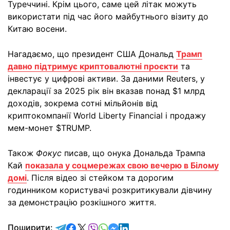
Туреччині. Крім цього, саме цей літак можуть
використати під час його майбутнього візиту до
Китаю восени.
Нагадаємо, що президент США Дональд
Трамп
давно підтримує криптовалютні проєкти
та
інвестує у цифрові активи. За даними Reuters, у
декларації за 2025 рік він вказав понад $1 млрд
доходів, зокрема сотні мільйонів від
криптокомпанії World Liberty Financial і продажу
мем-монет $TRUMP.
Також
Фокус
писав, що онука Дональда Трампа
Кай
показала у соцмережах свою вечерю в Білому
домі
. Після відео зі стейком та дорогим
годинником користувачі розкритикували дівчину
за демонстрацію розкішного життя.
відправити у Telegram
поділитись у Facebook
поділитись у X
відправити у Viber
відправити у Whatsapp
відправити у Messenger
відправити у LinkedIn
Поширити: