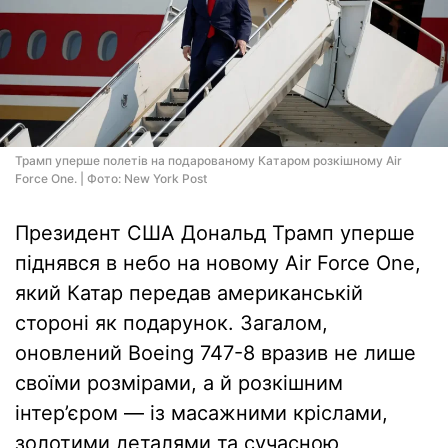
Трамп уперше полетів на подарованому Катаром розкішному Air
Force One. | Фото: New York Post
Президент США Дональд Трамп уперше
піднявся в небо на новому Air Force One,
який Катар передав американській
стороні як подарунок. Загалом,
оновлений Boeing 747-8 вразив не лише
своїми розмірами, а й розкішним
інтер’єром — із масажними кріслами,
золотими деталями та сучасною