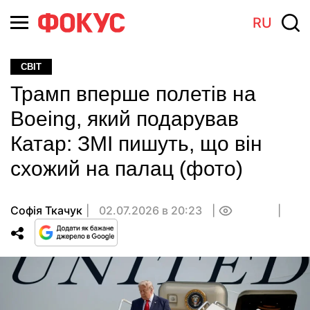
RU
СВІТ
Трамп вперше полетів на
Boeing, який подарував
Катар: ЗМІ пишуть, що він
схожий на палац (фото)
Софія Ткачук
02.07.2026 в 20:23
0