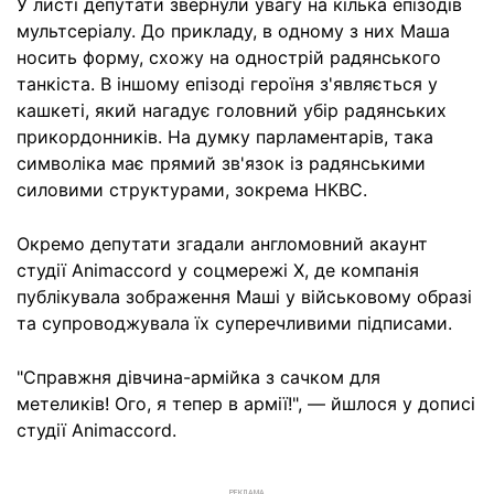
У листі депутати звернули увагу на кілька епізодів
мультсеріалу. До прикладу, в одному з них Маша
носить форму, схожу на однострій радянського
танкіста. В іншому епізоді героїня з'являється у
кашкеті, який нагадує головний убір радянських
прикордонників. На думку парламентарів, така
символіка має прямий зв'язок із радянськими
силовими структурами, зокрема НКВС.
Окремо депутати згадали англомовний акаунт
студії Animaccord у соцмережі X, де компанія
публікувала зображення Маші у військовому образі
та супроводжувала їх суперечливими підписами.
"Справжня дівчина-армійка з сачком для
метеликів! Ого, я тепер в армії!", — йшлося у дописі
студії Animaccord.
РЕКЛАМА