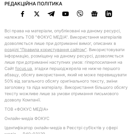
РЕДАКЦІЙНА ПОЛІТИКА
Всі права на матеріали, опубліковані на даному ресурсі,
належать ТОВ "ФОКУС МЕДІА". Використання матеріалів
дозволяється лише при дотриманні вимог, описаних в
розділі "Правила користування сайтом"
. Використовувати
інформацію, розміщену на даному ресурсі, дозволяється
лише при дотриманні наступних умов: гіперпосилання на
Cайт
focus.ua
, згадки першоджерела не нижче першого
абзацу, обсягу використання, який не може перевищувати
50% від загального обсягу оригінального тексту, зміни
заголовку та ліда матеріалу. Використання більшого обсягу
тексту можливе лише за умови отримання письмового
дозволу Компанії.
ТОВ «ФОКУС МЕДІА»
Онлайн-медіа ФОКУС
Ідентифікатор онлайн-медіа в Реєстрі суб’єктів у сфері
медіа — R40-03129