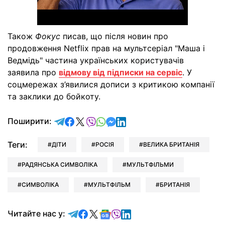
Також
Фокус
писав, що після новин про
продовження Netflix прав на мультсеріал "Маша і
Ведмідь" частина українських користувачів
заявила про
відмову від підписки на сервіс
. У
соцмережах з’явилися дописи з критикою компанії
та заклики до бойкоту.
відправити у Telegram
поділитись у Facebook
поділитись у X
відправити у Viber
відправити у Whatsapp
відправити у Messenger
відправити у LinkedIn
Поширити:
Теги:
ДІТИ
РОСІЯ
ВЕЛИКА БРИТАНІЯ
РАДЯНСЬКА СИМВОЛІКА
МУЛЬТФІЛЬМИ
СИМВОЛІКА
МУЛЬТФІЛЬМ
БРИТАНІЯ
Читайте у Telegram
Читайте у Facebook
Читайте у X
Читайте у Google news
Читайте у Viber
Читайте у LinkedIn
Читайте нас у: