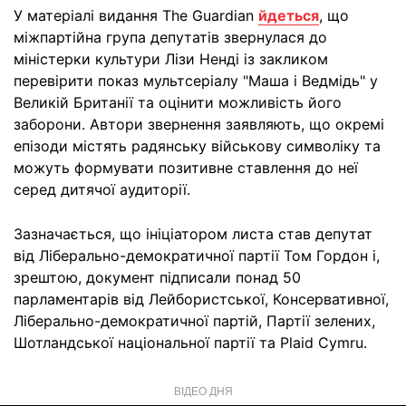
У матеріалі видання The Guardian
йдеться
, що
міжпартійна група депутатів звернулася до
міністерки культури Лізи Ненді із закликом
перевірити показ мультсеріалу "Маша і Ведмідь" у
Великій Британії та оцінити можливість його
заборони. Автори звернення заявляють, що окремі
епізоди містять радянську військову символіку та
можуть формувати позитивне ставлення до неї
серед дитячої аудиторії.
Зазначається, що ініціатором листа став депутат
від Ліберально-демократичної партії Том Гордон і,
зрештою, документ підписали понад 50
парламентарів від Лейбористської, Консервативної,
Ліберально-демократичної партій, Партії зелених,
Шотландської національної партії та Plaid Cymru.
ВІДЕО ДНЯ