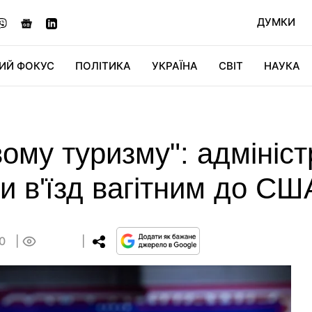
ДУМКИ
ИЙ ФОКУС
ПОЛІТИКА
УКРАЇНА
СВІТ
НАУКА
ДІДЖИТАЛ
АВТО
СВІТФАН
КУ
вому туризму": адмініс
и в'їзд вагітним до СШ
40
0