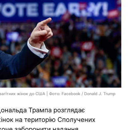
агітних жінок до США | Фото: Facebook / Donald J. Trump
Дональда Трампа розглядає
 жінок на територію Сполучених
 хоче заборонити надання