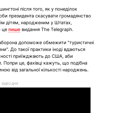
ингтоні після того, як у понеділок
оби президента скасувати громадянство
ім дітям, народженим у Штатах,
о це
пише
видання The Telegraph.
заборона допоможе обмежити "туристичні
ни". До такої практики іноді вдаються
гітності приїжджають до США, аби
 Попри це, фахівці кажуть, що подібна
ною від загальної кількості народжень.
ВІДЕО ДНЯ