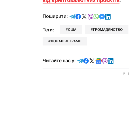
від криптовалютних проєктів
.
відправити у Telegram
поділитись у Facebo
поділитись у X
відправити у Vi
відправити у
відправит
відправи
Поширити:
Теги:
США
ГРОМАДЯНСТВО
ДОНАЛЬД ТРАМП
Читайте у Telegram
Читайте у Faceb
Читайте у X
Читайте у 
Читайте у
Читайт
Читайте нас у: