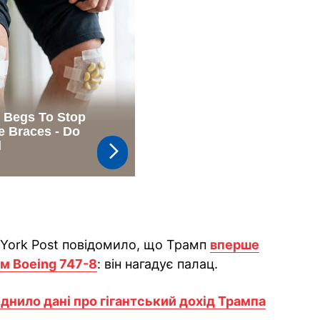
 York Post повідомило, що Трамп
вперше
м Boeing 747-8
: він нагадує палац.
нило дані про гігантський дохід Трампа