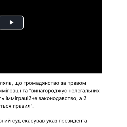
Play
Video
вляла, що громадянство за правом
мміграції та "винагороджує нелегальних
ть імміграційне законодавство, а й
ться правил".
вний суд скасував указ президента