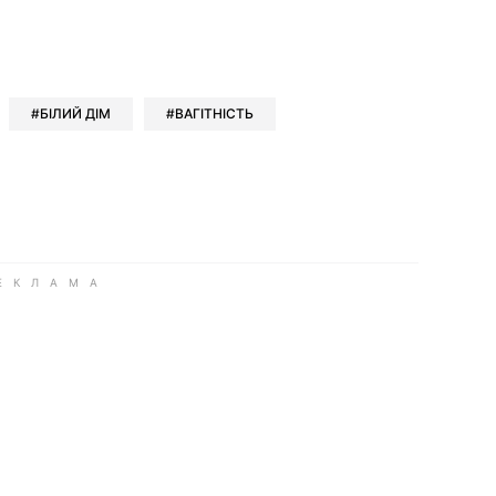
ok
ber
 Whatsapp
и у Messenger
ти у LinkedIn
БІЛИЙ ДІМ
ВАГІТНІСТЬ
ook
Google news
 Viber
е у LinkedIn