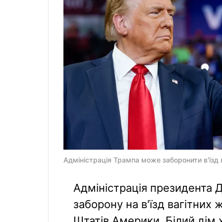
Адміністрація Трампа може заборонити в'їзд в
Адміністрація президента 
заборону на в'їзд вагітних
Штатів Америки. Білий дім