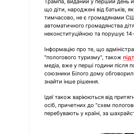
Трампа, виданий у перший день й
що діти, народжені від батьків, 
тимчасово, не є громадянами США
автоматичного громадянства дітя
неконституційною та порушує 14-
Інформацію про те, що адміністр
"пологового туризму", також
під
медіа, вже у перші години після 
союзники Білого дому обговорили
знайти інше рішення.
Ідеї також варіюються від притягн
осіб, причетних до "схем пологов
перебувають у країні, за шахрайс