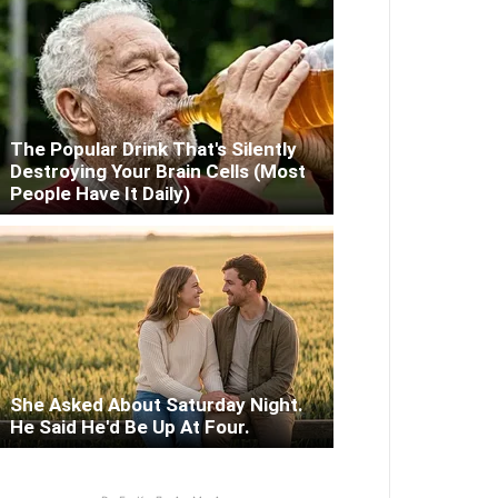
The Popular Drink That's Silently
Destroying Your Brain Cells (Most
People Have It Daily)
She Asked About Saturday Night.
He Said He'd Be Up At Four.