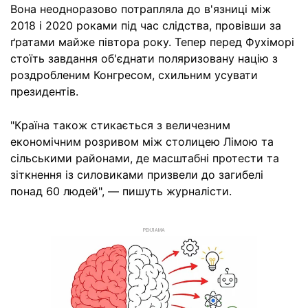
Вона неодноразово потрапляла до в'язниці між
2018 і 2020 роками під час слідства, провівши за
ґратами майже півтора року. Тепер перед Фухіморі
стоїть завдання об'єднати поляризовану націю з
роздробленим Конгресом, схильним усувати
президентів.
"Країна також стикається з величезним
економічним розривом між столицею Лімою та
сільськими районами, де масштабні протести та
зіткнення із силовиками призвели до загибелі
понад 60 людей", — пишуть журналісти.
РЕКЛАМА