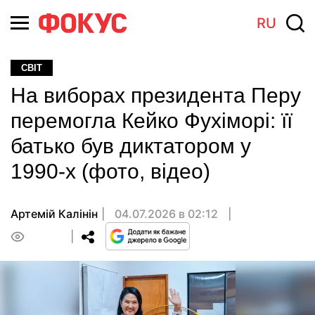
RU
СВІТ
На виборах президента Перу
перемогла Кейко Фухіморі: її
батько був диктатором у
1990-х (фото, відео)
Артемій Калінін
04.07.2026 в 02:12
0