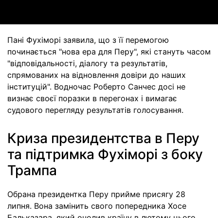
Пані Фухіморі заявила, що з її перемогою
починається "нова ера для Перу", які стануть часом
"відповідальності, діалогу та результатів,
спрямованих на відновлення довіри до наших
інституцій". Водночас Роберто Санчес досі не
визнає своєї поразки в перегонах і вимагає
судового перегляду результатів голосування.
Криза президентства в Перу
та підтримка Фухіморі з боку
Трампа
Обрана президентка Перу прийме присягу 28
липня. Вона замінить свого попередника Хосе
Бальказара, який очолив країну в лютому цього