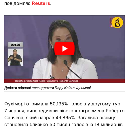
повідомляє
Reuters
.
Дебати обраної президентки Перу Кейко Фухіморі
Фухіморі отримала 50,135% голосів у другому турі
7 червня, випередивши лівого конгресмена Роберто
Санчеса, який набрав 49,865%. Загальна різниця
становила близько 50 тисяч голосів із 18 мільйонів