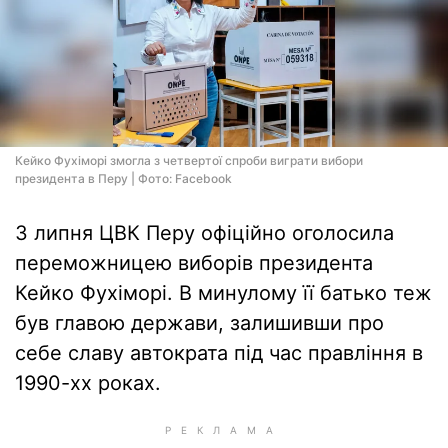
Кейко Фухіморі змогла з четвертої спроби виграти вибори
президента в Перу | Фото: Facebook
3 липня ЦВК Перу офіційно оголосила
переможницею виборів президента
Кейко Фухіморі. В минулому її батько теж
був главою держави, залишивши про
себе славу автократа під час правління в
1990-хх роках.