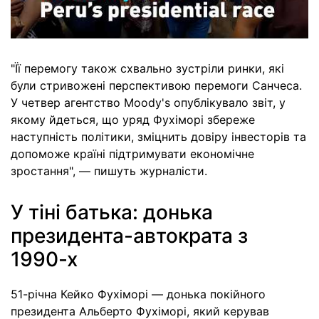
"Її перемогу також схвально зустріли ринки, які
були стривожені перспективою перемоги Санчеса.
У четвер агентство Moody's опублікувало звіт, у
якому йдеться, що уряд Фухіморі збереже
наступність політики, зміцнить довіру інвесторів та
допоможе країні підтримувати економічне
зростання", — пишуть журналісти.
У тіні батька: донька
президента-автократа з
1990-х
51-річна Кейко Фухіморі — донька покійного
президента Альберто Фухіморі, який керував