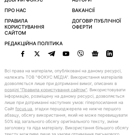
ПРО НАС
ВАКАНСІЇ
ПРАВИЛА
ДОГОВІР ПУБЛІЧНОЇ
КОРИСТУВАННЯ
ОФЕРТИ
САЙТОМ
РЕДАКЦІЙНА ПОЛІТИКА
Всі права на матеріали, опубліковані на даному ресурсі,
належать ТОВ "ФОКУС МЕДІА". Використання матеріалів
дозволяється лише при дотриманні вимог, описаних в
розділі "Правила користування сайтом"
. Використовувати
інформацію, розміщену на даному ресурсі, дозволяється
лише при дотриманні наступних умов: гіперпосилання на
Cайт
focus.ua
, згадки першоджерела не нижче першого
абзацу, обсягу використання, який не може перевищувати
50% від загального обсягу оригінального тексту, зміни
заголовку та ліда матеріалу. Використання більшого обсягу
тексту можливе лише за умови отримання письмового