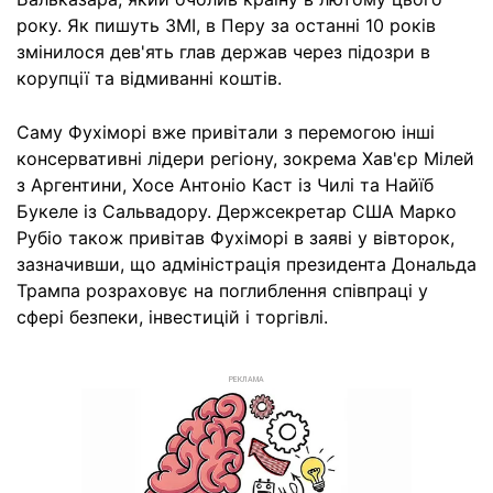
року. Як пишуть ЗМІ, в Перу за останні 10 років
змінилося дев'ять глав держав через підозри в
корупції та відмиванні коштів.
Саму Фухіморі вже привітали з перемогою інші
консервативні лідери регіону, зокрема Хав'єр Мілей
з Аргентини, Хосе Антоніо Каст із Чилі та Найїб
Букеле із Сальвадору. Держсекретар США Марко
Рубіо також привітав Фухіморі в заяві у вівторок,
зазначивши, що адміністрація президента Дональда
Трампа розраховує на поглиблення співпраці у
сфері безпеки, інвестицій і торгівлі.
РЕКЛАМА