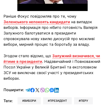
Раніше
Фокус
повідомляв про те, чому
Зеленського непокоять кандидати
на випадок
виборів. Інформація про нібито готовність Валерія
Залужного балотуватися в президенти
спровокувала нову хвилю дискусій про можливі
вибори, мирний процес та боротьбу за владу.
Згодом стало відомо, що
Залужний визначився, чи
йтиме в президенти
. Надзвичайний і Повноважний
Посол України у Великій Британії та ексголовком
ЗСУ не виключає своєї участі у президентських
виборах.
відправити у Telegram
поділитись у Facebook
поділитись у X
відправити у Viber
відправити у Whatsapp
відправити у Messenger
відправити у LinkedIn
Поширити:
Теги:
ВИБОРИ
ПРЕЗИДЕНТ
ПЕРУ