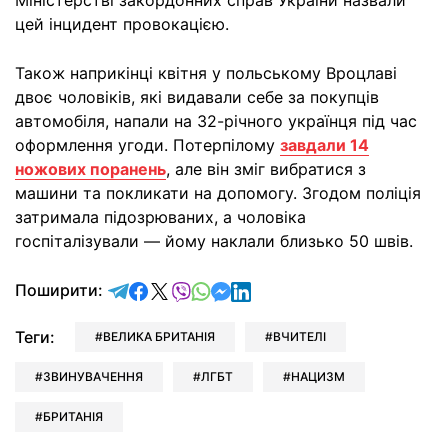
Міністерстві закордонних справ України назвали
цей інцидент провокацією.
Також наприкінці квітня у польському Вроцлаві
двоє чоловіків, які видавали себе за покупців
автомобіля, напали на 32-річного українця під час
оформлення угоди. Потерпілому
завдали 14
ножових поранень
, але він зміг вибратися з
машини та покликати на допомогу. Згодом поліція
затримала підозрюваних, а чоловіка
госпіталізували — йому наклали близько 50 швів.
відправити у Telegram
поділитись у Facebook
поділитись у X
відправити у Viber
відправити у Whatsapp
відправити у Messenger
відправити у LinkedIn
Поширити:
Теги:
ВЕЛИКА БРИТАНІЯ
ВЧИТЕЛІ
ЗВИНУВАЧЕННЯ
ЛГБТ
НАЦИЗМ
БРИТАНІЯ