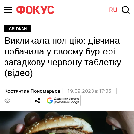
RU
СВІТФАН
Викликала поліцію: дівчина
побачила у своєму бургері
загадкову червону таблетку
(відео)
Костянтин Пономарьов
19.09.2023 в 17:06
0