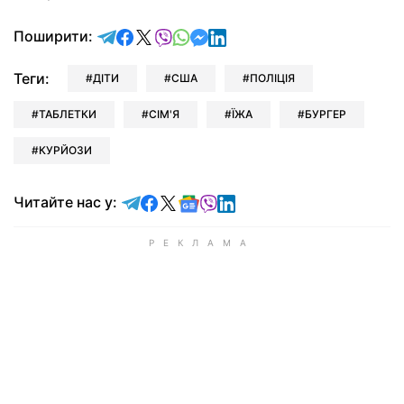
відправити у Telegram
поділитись у Facebook
поділитись у X
відправити у Viber
відправити у Whatsapp
відправити у Messenger
відправити у LinkedIn
Поширити:
Теги:
ДІТИ
США
ПОЛІЦІЯ
ТАБЛЕТКИ
СІМ'Я
ЇЖА
БУРГЕР
КУРЙОЗИ
Читайте у Telegram
Читайте у Facebook
Читайте у X
Читайте у Google news
Читайте у Viber
Читайте у LinkedIn
Читайте нас у: