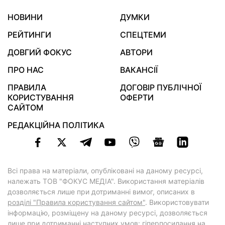
НОВИНИ
ДУМКИ
РЕЙТИНГИ
СПЕЦТЕМИ
ДОВГИЙ ФОКУС
АВТОРИ
ПРО НАС
ВАКАНСІЇ
ПРАВИЛА
ДОГОВІР ПУБЛІЧНОЇ
КОРИСТУВАННЯ
ОФЕРТИ
САЙТОМ
РЕДАКЦІЙНА ПОЛІТИКА
Всі права на матеріали, опубліковані на даному ресурсі,
належать ТОВ "ФОКУС МЕДІА". Використання матеріалів
дозволяється лише при дотриманні вимог, описаних в
розділі "Правила користування сайтом"
. Використовувати
інформацію, розміщену на даному ресурсі, дозволяється
лише при дотриманні наступних умов: гіперпосилання на