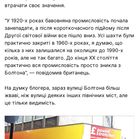
втрачати своє значення.
"У 1920-х роках бавовняна промисловість почала
занепадати, а після короткочасного підйому після
Другої світової війни все пішло вниз. Усі шахти були
практично закриті в 1960-х роках, я думаю, що
кілька з них залишалися на околицях до 1990-х
років, але не так багато. До кінця XX століття
практично вся промисловість просто зникла з
Болтона", — повідомив британець.
На думку блогера, зараз вулиці Болтона більш
жваві, ніж вулиці деяких інших північних міст, але
це тільки видимість.