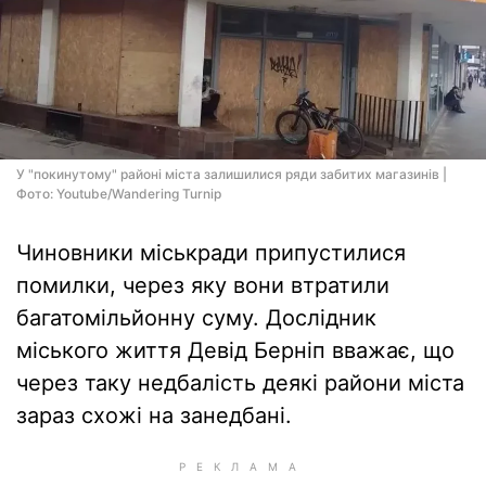
У "покинутому" районі міста залишилися ряди забитих магазинів |
Фото: Youtube/Wandering Turnip
Чиновники міськради припустилися
помилки, через яку вони втратили
багатомільйонну суму. Дослідник
міського життя Девід Берніп вважає, що
через таку недбалість деякі райони міста
зараз схожі на занедбані.