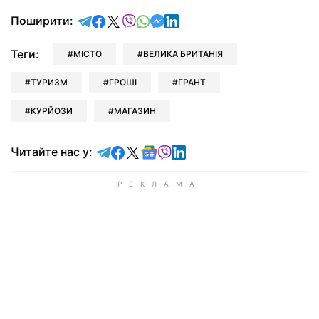
відправити у Telegram
поділитись у Facebook
поділитись у X
відправити у Viber
відправити у Whatsapp
відправити у Messenger
відправити у LinkedIn
Поширити:
Теги:
МІСТО
ВЕЛИКА БРИТАНІЯ
ТУРИЗМ
ГРОШІ
ГРАНТ
КУРЙОЗИ
МАГАЗИН
Читайте у Telegram
Читайте у Facebook
Читайте у X
Читайте у Google news
Читайте у Viber
Читайте у LinkedIn
Читайте нас у: