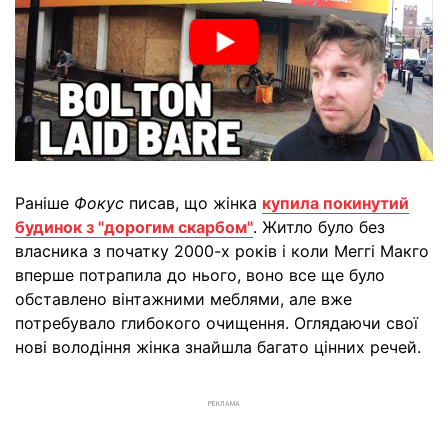
Раніше
Фокус
писав, що жінка
купила покинутий
будинок з "дорогим скарбом"
. Житло було без
власника з початку 2000-х років і коли Меггі Макго
вперше потрапила до нього, воно все ще було
обставлено вінтажними меблями, але вже
потребувало глибокого очищення. Оглядаючи свої
нові володіння жінка знайшла багато цінних речей.
РЕКЛАМА