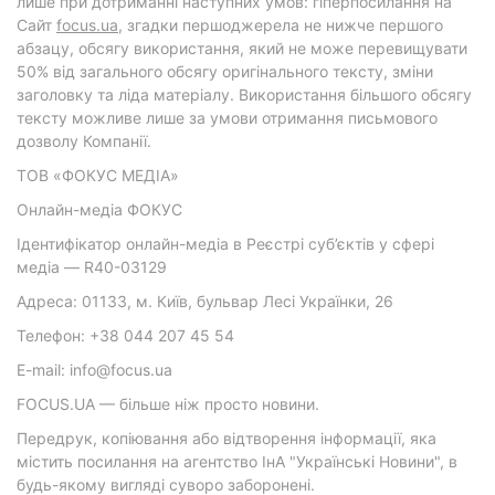
лише при дотриманні наступних умов: гіперпосилання на
Cайт
focus.ua
, згадки першоджерела не нижче першого
абзацу, обсягу використання, який не може перевищувати
50% від загального обсягу оригінального тексту, зміни
заголовку та ліда матеріалу. Використання більшого обсягу
тексту можливе лише за умови отримання письмового
дозволу Компанії.
ТОВ «ФОКУС МЕДІА»
Онлайн-медіа ФОКУС
Ідентифікатор онлайн-медіа в Реєстрі суб’єктів у сфері
медіа — R40-03129
Адреса: 01133, м. Київ, бульвар Лесі Українки, 26
Телефон: +38 044 207 45 54
E-mail: info@focus.ua
FOCUS.UA — більше ніж просто новини.
Передрук, копіювання або відтворення інформації, яка
містить посилання на агентство ІнА "Українські Новини", в
будь-якому вигляді суворо заборонені.