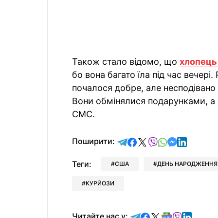
Також стало відомо, що
хлопець 
бо вона багато їла під час вечері
почалося добре, але несподівано
Вони обмінялися подарунками, а п
СМС.
відправити у Telegram
поділитись у Facebo
поділитись у X
відправити у Vi
відправити у
відправит
відправи
Поширити:
Теги:
США
ДЕНЬ НАРОДЖЕННЯ
КУРЙОЗИ
Читайте у Telegram
Читайте у Faceb
Читайте у X
Читайте у 
Читайте у
Читайт
Читайте нас у: