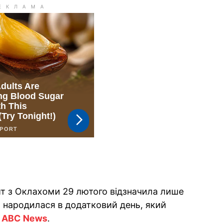
йт з Оклахоми 29 лютого відзначила лише
а народилася в додатковий день, який
е
ABC News
.