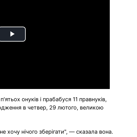
Play
Video
п'ятьох онуків і прабабуся 11 правнуків,
родження в четвер, 29 лютого, великою
не хочу нічого зберігати", — сказала вона.