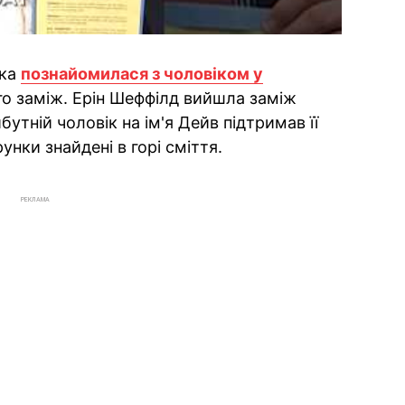
нка
познайомилася з чоловіком у
го заміж. Ерін Шеффілд вийшла заміж
бутній чоловік на ім'я Дейв підтримав її
унки знайдені в горі сміття.
РЕКЛАМА