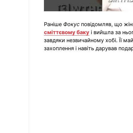
Раніше
Фокус
повідомляв, що жі
сміттєвому баку
і вийшла за ньо
завдяки незвичайному хобі. Її май
захоплення і навіть дарував подар