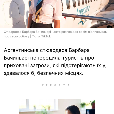
Стюардеса Барбара Бачильєрі часто розповідає своїм підписникам
про свою роботу | Фото: TikTok
Аргентинська стюардеса Барбара
Бачильєрі попередила туристів про
приховані загрози, які підстерігають їх у,
здавалося б, безпечних місцях.