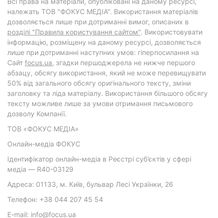
Всі права на матеріали, опубліковані на даному ресурсі,
належать ТОВ "ФОКУС МЕДІА". Використання матеріалів
дозволяється лише при дотриманні вимог, описаних в
розділі "Правила користування сайтом"
. Використовувати
інформацію, розміщену на даному ресурсі, дозволяється
лише при дотриманні наступних умов: гіперпосилання на
Cайт
focus.ua
, згадки першоджерела не нижче першого
абзацу, обсягу використання, який не може перевищувати
50% від загального обсягу оригінального тексту, зміни
заголовку та ліда матеріалу. Використання більшого обсягу
тексту можливе лише за умови отримання письмового
дозволу Компанії.
ТОВ «ФОКУС МЕДІА»
Онлайн-медіа ФОКУС
Ідентифікатор онлайн-медіа в Реєстрі суб’єктів у сфері
медіа — R40-03129
Адреса: 01133, м. Київ, бульвар Лесі Українки, 26
Телефон: +38 044 207 45 54
E-mail: info@focus.ua