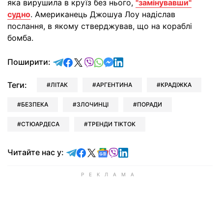
яка вирушила в круїз без нього,
"замінувавши"
судно
. Американець Джошуа Лоу надіслав
послання, в якому стверджував, що на кораблі
бомба.
відправити у Telegram
поділитись у Facebook
поділитись у X
відправити у Viber
відправити у Whatsapp
відправити у Messenger
відправити у LinkedIn
Поширити:
Теги:
ЛІТАК
АРГЕНТИНА
КРАДІЖКА
БЕЗПЕКА
ЗЛОЧИНЦІ
ПОРАДИ
СТЮАРДЕСА
ТРЕНДИ TIKTOK
Читайте у Telegram
Читайте у Facebook
Читайте у X
Читайте у Google news
Читайте у Viber
Читайте у LinkedIn
Читайте нас у: