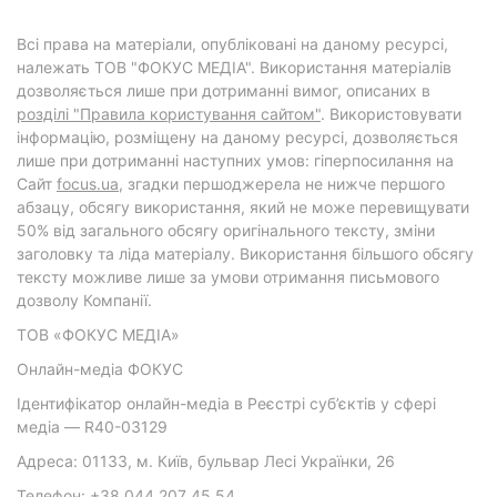
Всі права на матеріали, опубліковані на даному ресурсі,
належать ТОВ "ФОКУС МЕДІА". Використання матеріалів
дозволяється лише при дотриманні вимог, описаних в
розділі "Правила користування сайтом"
. Використовувати
інформацію, розміщену на даному ресурсі, дозволяється
лише при дотриманні наступних умов: гіперпосилання на
Cайт
focus.ua
, згадки першоджерела не нижче першого
абзацу, обсягу використання, який не може перевищувати
50% від загального обсягу оригінального тексту, зміни
заголовку та ліда матеріалу. Використання більшого обсягу
тексту можливе лише за умови отримання письмового
дозволу Компанії.
ТОВ «ФОКУС МЕДІА»
Онлайн-медіа ФОКУС
Ідентифікатор онлайн-медіа в Реєстрі суб’єктів у сфері
медіа — R40-03129
Адреса: 01133, м. Київ, бульвар Лесі Українки, 26
Телефон: +38 044 207 45 54