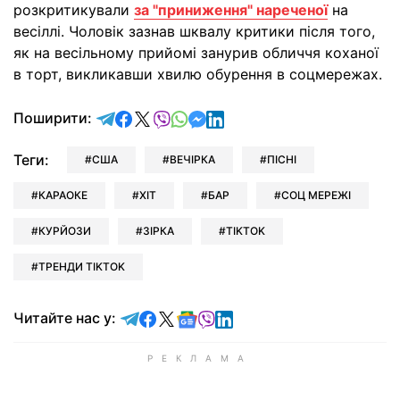
розкритикували
за "приниження" нареченої
на
весіллі. Чоловік зазнав шквалу критики після того,
як на весільному прийомі занурив обличчя коханої
в торт, викликавши хвилю обурення в соцмережах.
відправити у Telegram
поділитись у Facebook
поділитись у X
відправити у Viber
відправити у Whatsapp
відправити у Messenger
відправити у LinkedIn
Поширити:
Теги:
США
ВЕЧІРКА
ПІСНІ
КАРАОКЕ
ХІТ
БАР
СОЦ МЕРЕЖІ
КУРЙОЗИ
ЗІРКА
TIKTOK
ТРЕНДИ TIKTOK
Читайте у Telegram
Читайте у Facebook
Читайте у X
Читайте у Google news
Читайте у Viber
Читайте у LinkedIn
Читайте нас у: