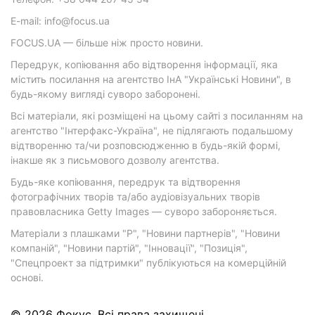
E-mail: info@focus.ua
FOCUS.UA — більше ніж просто новини.
Передрук, копіювання або відтворення інформації, яка
містить посилання на агентство ІнА "Українські Новини", в
будь-якому вигляді суворо заборонені.
Всі матеріали, які розміщені на цьому сайті з посиланням на
агентство "Інтерфакс-Україна", не підлягають подальшому
відтворенню та/чи розповсюдженню в будь-якій формі,
інакше як з письмового дозволу агентства.
Будь-яке копіювання, передрук та відтворення
фотографічних творів та/або аудіовізуальних творів
правовласника Getty Images — суворо забороняється.
Матеріали з плашками "Р", "Новини партнерів", "Новини
компаній", "Новини партій", "Інновації", "Позиція",
"Спецпроект за підтримки" публікуються на комерційній
основі.
© 2026 Фокус. Всі права захищені.