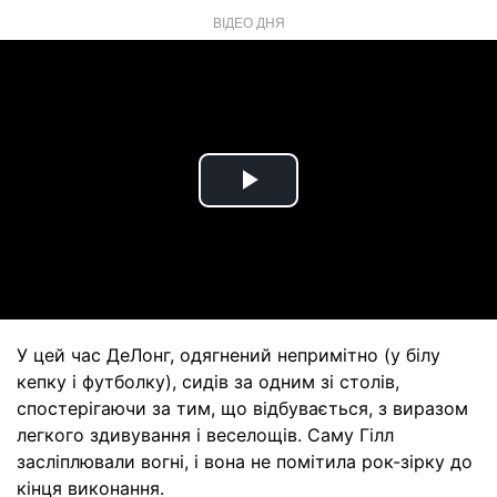
ВІДЕО ДНЯ
Play
Video
У цей час ДеЛонг, одягнений непримітно (у білу
кепку і футболку), сидів за одним зі столів,
спостерігаючи за тим, що відбувається, з виразом
легкого здивування і веселощів. Саму Гілл
засліплювали вогні, і вона не помітила рок-зірку до
кінця виконання.