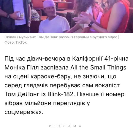
Співак і музикант Том ДеЛонг разом із героями вірусного відео |
Фото: TikTok
Під час дівич-вечора в Каліфорнії 41-річна
Моніка Гілл заспівала All the Small Things
на сцені караоке-бару, не знаючи, що
серед глядачів перебуває сам вокаліст
Том ДеЛонг із Blink-182. Пізніше її номер
зібрав мільйони переглядів у
соцмережах.