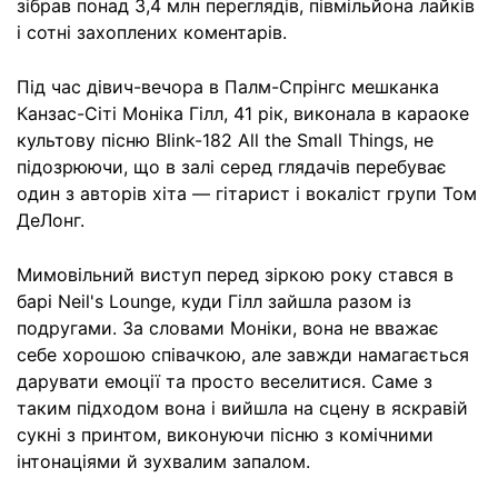
зібрав понад 3,4 млн переглядів, півмільйона лайків
і сотні захоплених коментарів.
Під час дівич-вечора в Палм-Спрінгс мешканка
Канзас-Сіті Моніка Гілл, 41 рік, виконала в караоке
культову пісню Blink-182 All the Small Things, не
підозрюючи, що в залі серед глядачів перебуває
один з авторів хіта — гітарист і вокаліст групи Том
ДеЛонг.
Мимовільний виступ перед зіркою року стався в
барі Neil's Lounge, куди Гілл зайшла разом із
подругами. За словами Моніки, вона не вважає
себе хорошою співачкою, але завжди намагається
дарувати емоції та просто веселитися. Саме з
таким підходом вона і вийшла на сцену в яскравій
сукні з принтом, виконуючи пісню з комічними
інтонаціями й зухвалим запалом.