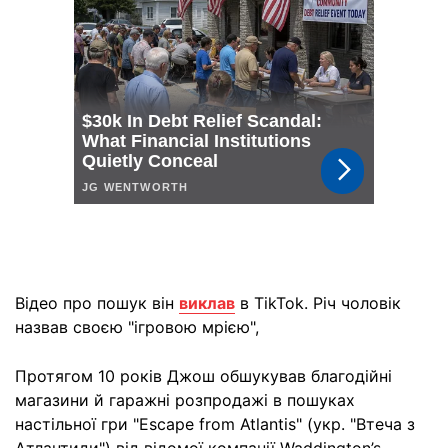
Відео про пошук він
виклав
в TikTok. Річ чоловік
назвав своєю "ігровою мрією",
Протягом 10 років Джош обшукував благодійні
магазини й гаражні розпродажі в пошуках
настільної гри "Escape from Atlantis" (укр. "Втеча з