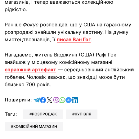
магазинів, і тепер вважаються колекційною
рідкістю.
Раніше
Фокус
розповідав, що у США на гаражному
розпродажі знайшли унікальну картину. На думку
мистецтвознавців, її
писав Ван Гог
.
Нагадаємо, житель Вірджинії (США) Рафі Гок
знайшов у місцевому комісійному магазині
справжній артефакт
— середньовічний англійський
гобелен. Чоловік вважає, що знахідці може бути
близько 700 років.
відправити у Telegram
поділитись у Facebook
поділитись у X
відправити у Viber
відправити у Whatsapp
відправити у Messenger
відправити у LinkedIn
Поширити:
Теги:
РОЗПРОДАЖ
КУПІВЛЯ
КОМІСІЙНИЙ МАГАЗИН