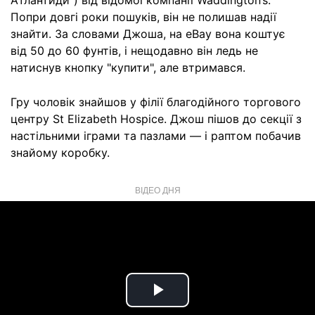
Атлантиди") від відомої компанії Waddington’s.
Попри довгі роки пошуків, він не полишав надії
знайти. За словами Джоша, на eBay вона коштує
від 50 до 60 фунтів, і нещодавно він ледь не
натиснув кнопку "купити", але втримався.
Гру чоловік знайшов у філії благодійного торгового
центру St Elizabeth Hospice. Джош пішов до секції з
настільними іграми та пазлами — і раптом побачив
знайому коробку.
ВІДЕО ДНЯ
Play