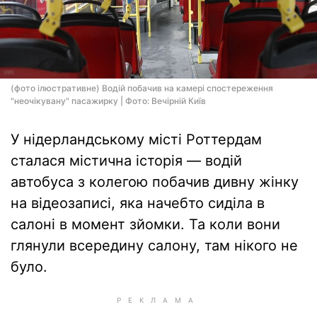
(фото ілюстративне) Водій побачив на камері спостереження
"неочікувану" пасажирку | Фото: Вечірній Київ
У нідерландському місті Роттердам
сталася містична історія — водій
автобуса з колегою побачив дивну жінку
на відеозаписі, яка начебто сиділа в
салоні в момент зйомки. Та коли вони
глянули всередину салону, там нікого не
було.