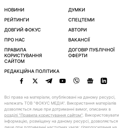
НОВИНИ
ДУМКИ
РЕЙТИНГИ
СПЕЦТЕМИ
ДОВГИЙ ФОКУС
АВТОРИ
ПРО НАС
ВАКАНСІЇ
ПРАВИЛА
ДОГОВІР ПУБЛІЧНОЇ
КОРИСТУВАННЯ
ОФЕРТИ
САЙТОМ
РЕДАКЦІЙНА ПОЛІТИКА
Всі права на матеріали, опубліковані на даному ресурсі,
належать ТОВ "ФОКУС МЕДІА". Використання матеріалів
дозволяється лише при дотриманні вимог, описаних в
розділі "Правила користування сайтом"
. Використовувати
інформацію, розміщену на даному ресурсі, дозволяється
лише при дотриманні наступних умов: гіперпосилання на