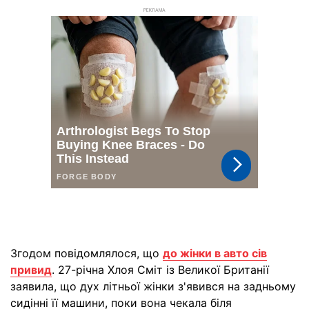
РЕКЛАМА
Згодом повідомлялося, що
до жінки в авто сів
привид
. 27-річна Хлоя Сміт із Великої Британії
заявила, що дух літньої жінки з'явився на задньому
сидінні її машини, поки вона чекала біля