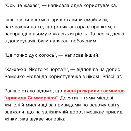
"Ось це жахає", — написала одна користувачка.
Інші юзери в коментарях ставили смайлики,
натякаючи на те, що ролик автора є пранком, і
насправді в ньому є якась хитрість. Та все ж, деякі
з дописувачів були налякані побаченим.
"Це точно дух когось", — написав інший.
"Ха-ха-ха! Якого ж чорта?!", — відповіла на допис
Ромейко Нюланда користувачка з ніком "Priscilla".
Раніше стало відомо, що
вчені розкрили таємницю
"привида Саммервіля"
. Десятиліттями місцеві
жителі й мисливці за привидами по всьому світу
вважали, що на залізничній дорозі мешкає привид
жінки, яка шукає чоловіка.