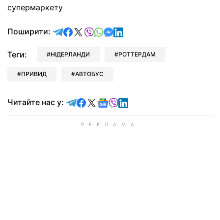
супермаркету
відправити у Telegram
поділитись у Facebook
поділитись у X
відправити у Viber
відправити у Whatsapp
відправити у Messenger
відправити у LinkedIn
Поширити:
Теги:
НІДЕРЛАНДИ
РОТТЕРДАМ
ПРИВИД
АВТОБУС
Читайте у Telegram
Читайте у Facebook
Читайте у X
Читайте у Google news
Читайте у Viber
Читайте у LinkedIn
Читайте нас у: