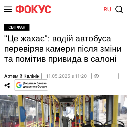
RU
СВІТФАН
"Це жахає": водій автобуса
перевіряв камери після зміни
та помітив привида в салоні
Артемій Калінін
11.05.2025 в 11:20
0