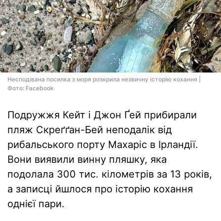
Несподівана посилка з моря розкрила незвичну історію кохання |
Фото: Facebook
Подружжя Кейт і Джон Ґей прибирали
пляж Скреґґан-Бей неподалік від
рибальського порту Махаріс в Ірландії.
Вони виявили винну пляшку, яка
подолала 300 тис. кілометрів за 13 років,
а записці йшлося про історію кохання
однієї пари.