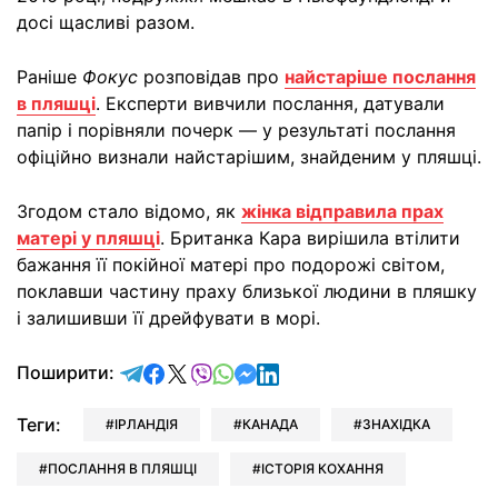
досі щасливі разом.
Раніше
Фокус
розповідав про
найстаріше послання
в пляшці
. Експерти вивчили послання, датували
папір і порівняли почерк — у результаті послання
офіційно визнали найстарішим, знайденим у пляшці.
Згодом стало відомо, як
жінка відправила прах
матері у пляшці
. Британка Кара вирішила втілити
бажання її покійної матері про подорожі світом,
поклавши частину праху близької людини в пляшку
і залишивши її дрейфувати в морі.
відправити у Telegram
поділитись у Facebook
поділитись у X
відправити у Viber
відправити у Whatsapp
відправити у Messenger
відправити у LinkedIn
Поширити:
Теги:
ІРЛАНДІЯ
КАНАДА
ЗНАХІДКА
ПОСЛАННЯ В ПЛЯШЦІ
ІСТОРІЯ КОХАННЯ