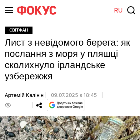
RU
СВІТФАН
Лист з невідомого берега: як
послання з моря у пляшці
сколихнуло ірландське
узбережжя
Артемій Калінін
09.07.2025 в 18:45
0