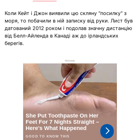
Коли Кейт і Джон виявили цю скляну "посилку" з
моря, то побачили в ній записку від руки. Лист був
датований 2012 роком і подолав значну дистанцію
від Белл-Айленда в Канаді аж до ірландських
берегів.
РЕКЛАМА