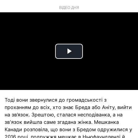
ВІДЕО ДНЯ
Play
Video
Тоді вони звернулися до громадськості з
проханням до всіх, хто знає Бреда або Аніту, вийти
на зв’язок. Зрештою, сталася несподіванка, а на
зв'язок вийшла саме згадана жінка. Мешканка
Канади розповіла, що вони з Бредом одружилися у
2016 році, подружжя мешкає в Ньюфаундленді й