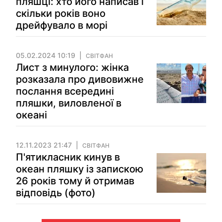
пляшці: хто його написав і
скільки років воно
дрейфувало в морі
05.02.2024 10:19
СВІТФАН
Лист з минулого: жінка
розказала про дивовижне
послання всередині
пляшки, виловленої в
океані
12.11.2023 21:47
СВІТФАН
П'ятикласник кинув в
океан пляшку із запискою
26 років тому й отримав
відповідь (фото)