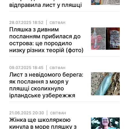
відправила лист у пляшці
28.07.2025 18:52
СВІТФАН
Пляшка з дивним
посланням прибилася до
острова: це породило
низку різних теорій (фото)
09.07.2025 18:45
СВІТФАН
Лист з невідомого берега:
як послання з моря у
пляшці сколихнуло
ірландське узбережжя
21.06.2025 20:30
СВІТФАН
Жінка ще школяркою
кинула в море пляшку з