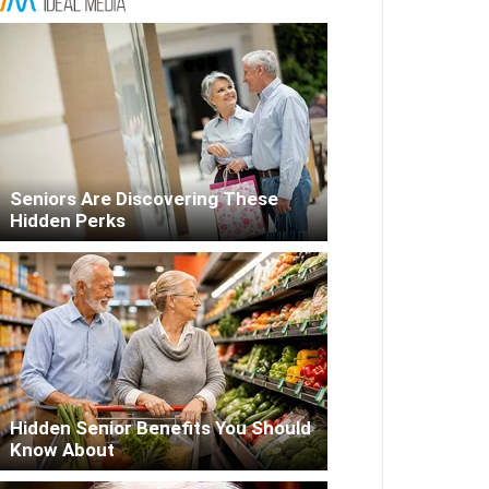
Seniors Are Discovering These
Hidden Perks
Hidden Senior Benefits You Should
Know About