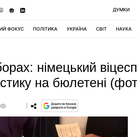
ДУМКИ
ИЙ ФОКУС
ПОЛІТИКА
УКРАЇНА
СВІТ
НАУКА
ДІДЖИТАЛ
АВТО
СВІТФАН
КУ
орах: німецький віцесп
тику на бюлетені (фот
0