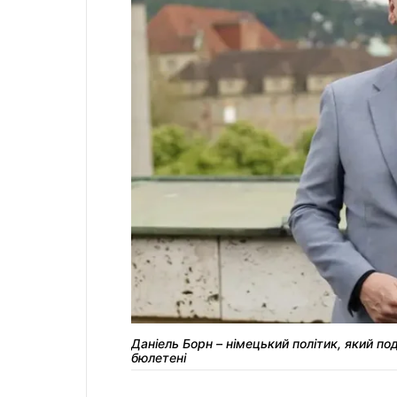
Даніель Борн – німецький політик, який по
бюлетені