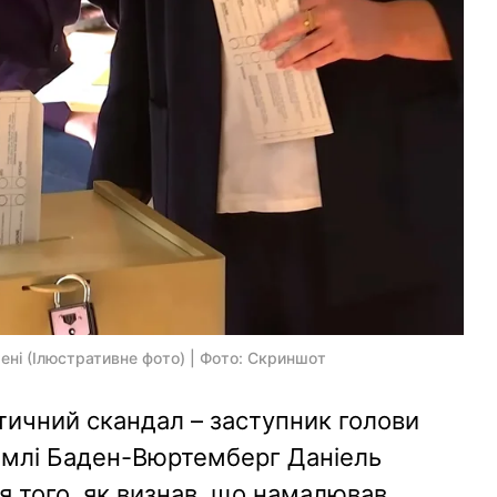
ені (Ілюстративне фото) | Фото: Скриншот
тичний скандал – заступник голови
емлі Баден-Вюртемберг Даніель
ля того, як визнав, що намалював