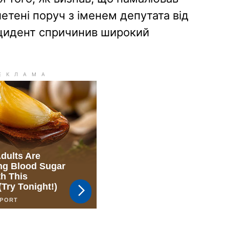
тені поруч з іменем депутата від
Інцидент спричинив широкий