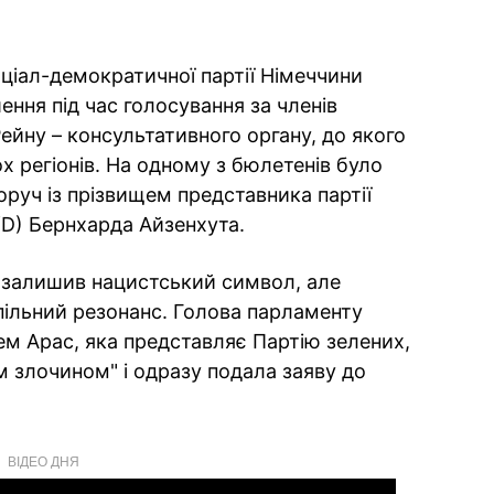
оціал-демократичної партії Німеччини
ння під час голосування за членів
ейну – консультативного органу, до якого
х регіонів. На одному з бюлетенів було
руч із прізвищем представника партії
fD) Бернхарда Айзенхута.
 залишив нацистський символ, але
ільний резонанс. Голова парламенту
м Арас, яка представляє Партію зелених,
м злочином" і одразу подала заяву до
ВІДЕО ДНЯ