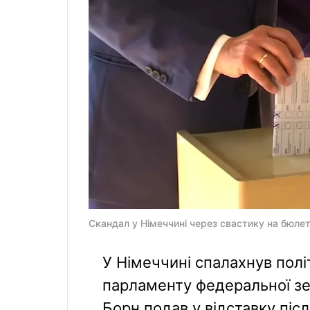
Скандал у Німеччині через свастику на бюлет
У Німеччині спалахнув полі
парламенту федеральної з
Борн подав у відставку піс