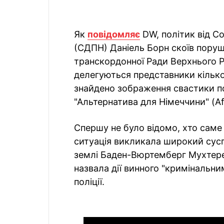
Як
повідомляє
DW, політик від С
(СДПН) Даніель Борн скоїв поруше
транскордонної Ради Верхнього Р
делегуються представники кілько
знайдено зображення свастики по
"Альтернатива для Німеччини" (A
Спершу не було відомо, хто саме
ситуація викликала широкий сусп
землі Баден-Вюртемберг Мухтере
назвала дії винного "кримінальни
поліції.