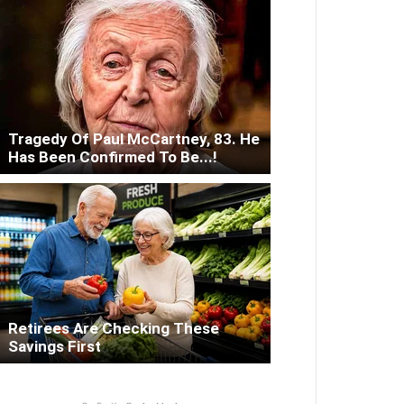
Tragedy Of Paul McCartney, 83. He
Has Been Confirmed To Be...!
Retirees Are Checking These
Savings First