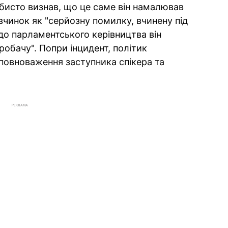
бисто визнав, що це саме він намалював
 вчинок як "серйозну помилку, вчинену під
до парламентського керівництва він
пробачу". Попри інцидент, політик
повноваження заступника спікера та
РЕКЛАМА