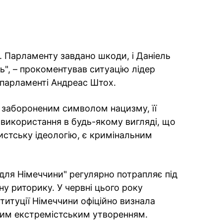
 Парламенту завдано шкоди, і Даніель
ть", – прокоментував ситуацію лідер
 парламенті Андреас Штох.
 забороненим символом нацизму, її
використання в будь-якому вигляді, що
стську ідеологію, є кримінальним
 для Німеччини" регулярно потрапляє під
у риторику. У червні цього року
итуції Німеччини офіційно визнала
им екстремістським утворенням.