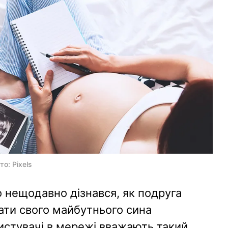
то: Pixels
 нещодавно дізнався, як подруга
ати свого майбутнього сина
истувачі в мережі вважають такий