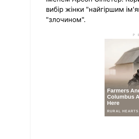
вибір жінки "найгіршим ім'ям
"злочином".