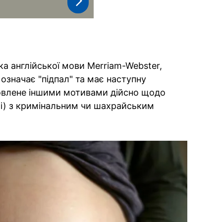
а англійської мови Merriam-Webster,
 означає "підпал" та має наступну
мовлене іншими мотивами дійсно щодо
лі) з кримінальним чи шахрайським