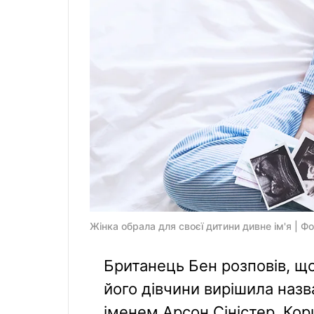
Жінка обрала для своєї дитини дивне ім'я | Фо
Британець Бен розповів, що
його дівчини вирішила назв
іменем Арсон Сіністер. Кор