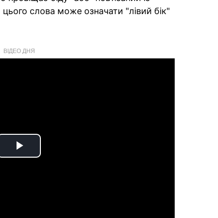
 цього слова може означати "лівий бік"
ВІДЕО ДНЯ
Play
Video