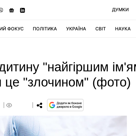
ДУМКИ
ИЙ ФОКУС
ПОЛІТИКА
УКРАЇНА
СВІТ
НАУКА
ДІДЖИТАЛ
АВТО
СВІТФАН
КУ
итину "найгіршим ім'ям 
 це "злочином" (фото)
0