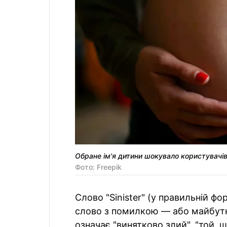
Обране ім'я дитини шокувало користувачі
Фото: Freepik
Слово "Sinister" (у правильній фо
слово з помилкою — або майбутн
означає "винятково злий", "той, щ