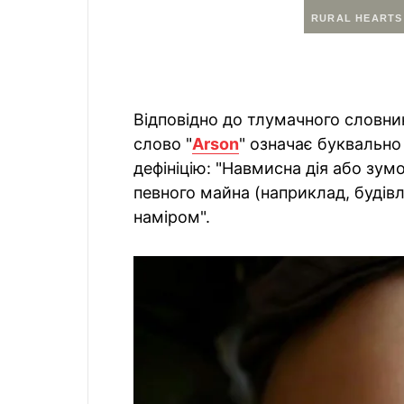
Відповідно до тлумачного словник
слово "
Arson
" означає буквально
дефініцію: "Навмисна дія або зу
певного майна (наприклад, будів
наміром".