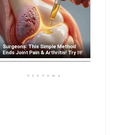
Surgeons: This Simple Method
Woman Lives In Garage - Don't
Ends Joint Pain & Arthritis! Try It!
Judge Until You Peek Inside