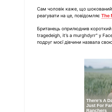
Сам чоловік каже, що шокований п
реагувати на це, повідомляє
The 
Британець оприлюднив короткий по
tragedeigh, it’s a murghdyrr" у Fa
подруг моєї дівчини назвала свою 