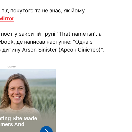
ід почутого та не знає, як йому
Mirror
.
ст у закритій групі "That name isn’t a
cebook, де написав наступне: "Одна з
дитину Arson Sinister (Арсон Сіністер)".
РЕКЛАМА