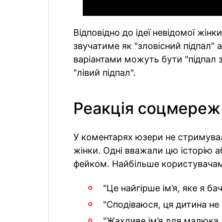
Відповідно до ідеї невідомої жінк
звучатиме як "зловісний підпал" 
варіантами можуть бути "підпал з
"лівий підпал".
Реакція соцмереж
У коментарях юзери не стримувал
жінки. Одні вважали цю історію а
фейком. Найбільше користувачам 
"Це найгірше ім’я, яке я бач
"Сподіваюся, ця дитина не 
"Жахливе ім’я для малюка.