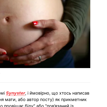
в
рмі
Synyster
, і ймовірно, що хтось написав
я мати, або автор посту) як прикметник
о провіщає біду" або "пов’язаний із