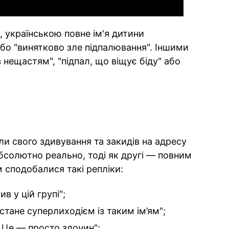
и, українською повне ім'я дитини
або "винятково зле підпалювання". Іншими
 нещастям", "підпал, що віщує біду" або
и свого здивування та закидів на адресу
бсолютно реально, тоді як другі — повним
сподобалися такі репліки:
ив у цій групі";
стане суперлиходієм із таким ім’ям";
 Це — просто злочин";