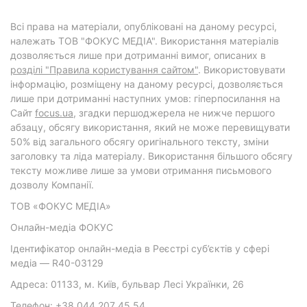
Всі права на матеріали, опубліковані на даному ресурсі,
належать ТОВ "ФОКУС МЕДІА". Використання матеріалів
дозволяється лише при дотриманні вимог, описаних в
розділі "Правила користування сайтом"
. Використовувати
інформацію, розміщену на даному ресурсі, дозволяється
лише при дотриманні наступних умов: гіперпосилання на
Cайт
focus.ua
, згадки першоджерела не нижче першого
абзацу, обсягу використання, який не може перевищувати
50% від загального обсягу оригінального тексту, зміни
заголовку та ліда матеріалу. Використання більшого обсягу
тексту можливе лише за умови отримання письмового
дозволу Компанії.
ТОВ «ФОКУС МЕДІА»
Онлайн-медіа ФОКУС
Ідентифікатор онлайн-медіа в Реєстрі суб’єктів у сфері
медіа — R40-03129
Адреса: 01133, м. Київ, бульвар Лесі Українки, 26
Телефон: +38 044 207 45 54