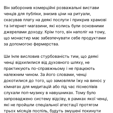
Він заборонив комерційні розважальні вистави
ченців для публіки, знизив ціни на ритуали,
скасував плату на деякі послуги і прикрив храмові
та інтернет-магазини, які колись були основними
джерелами доходу. Крім того, він наполіг на тому,
що монастир має забезпечувати себе продуктами
за допомогою фермерства.
Ши Інле висловив стурбованість тим, що деякі
ченці відхилилися від духовного шляху, не
практикують по-справжньому і не працюють
належним чином. За його словами, ченці
докотилися до того, що замовляли їжу на винос у
кімнатах для медитацій або під час піснеспівів
слухали поп-музику в навушниках. Тому було
запроваджено систему відсіву, в рамках якої ченці,
які не пройшли спеціальної атестації протягом
трьох місяців поспіль, будуть змушені покинути