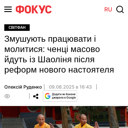
RU
СВІТФАН
Змушують працювати і
молитися: ченці масово
йдуть із Шаоліня після
реформ нового настоятеля
Олексій Руденко
09.08.2025 в 16:43
0