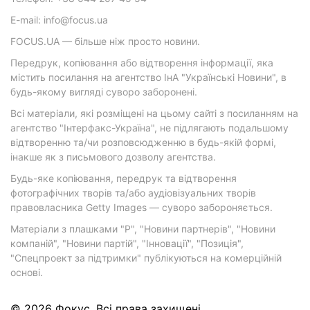
E-mail: info@focus.ua
FOCUS.UA — більше ніж просто новини.
Передрук, копіювання або відтворення інформації, яка
містить посилання на агентство ІнА "Українські Новини", в
будь-якому вигляді суворо заборонені.
Всі матеріали, які розміщені на цьому сайті з посиланням на
агентство "Інтерфакс-Україна", не підлягають подальшому
відтворенню та/чи розповсюдженню в будь-якій формі,
інакше як з письмового дозволу агентства.
Будь-яке копіювання, передрук та відтворення
фотографічних творів та/або аудіовізуальних творів
правовласника Getty Images — суворо забороняється.
Матеріали з плашками "Р", "Новини партнерів", "Новини
компаній", "Новини партій", "Інновації", "Позиція",
"Спецпроект за підтримки" публікуються на комерційній
основі.
© 2026 Фокус. Всі права захищені.