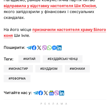
відправила у відставку настоятеля Ши Юнсіня
,
якого запідозрили у фінансових і сексуальних
скандалах.
На його місце
призначили настоятеля храму Білого
коня
Ши Інле.
відправити у Telegram
поділитись у Facebook
поділитись у X
відправити у Viber
відправити у Whatsapp
відправити у Messenger
відправити у LinkedIn
Поширити:
Теги:
КИТАЙ
БУДДІЙСЬКІ ЧЕНЦІ
МОНАСТИР
БУДДИЗМ
МОНАХИ
РЕФОРМА
Читайте у Telegram
Читайте у Facebook
Читайте у X
Читайте у Google news
Читайте у Viber
Читайте у LinkedIn
Читайте нас у: