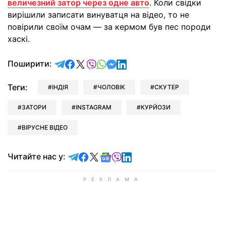
величезний затор через одне авто
. Коли свідки
вирішили записати винуватця на відео, то не
повірили своїм очам — за кермом був пес породи
хаскі.
відправити у Telegram
поділитись у Facebook
поділитись у X
відправити у Viber
відправити у Whatsapp
відправити у Messenger
відправити у LinkedIn
Поширити:
Теги:
ІНДІЯ
ЧОЛОВІК
СКУТЕР
ЗАТОРИ
INSTAGRAM
КУРЙОЗИ
ВІРУСНЕ ВІДЕО
Читайте у Telegram
Читайте у Facebook
Читайте у X
Читайте у Google news
Читайте у Viber
Читайте у LinkedIn
Читайте нас у: