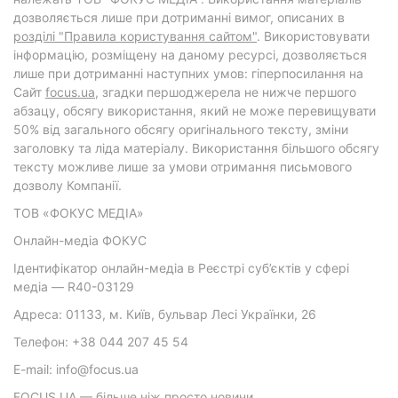
дозволяється лише при дотриманні вимог, описаних в
розділі "Правила користування сайтом"
. Використовувати
інформацію, розміщену на даному ресурсі, дозволяється
лише при дотриманні наступних умов: гіперпосилання на
Cайт
focus.ua
, згадки першоджерела не нижче першого
абзацу, обсягу використання, який не може перевищувати
50% від загального обсягу оригінального тексту, зміни
заголовку та ліда матеріалу. Використання більшого обсягу
тексту можливе лише за умови отримання письмового
дозволу Компанії.
ТОВ «ФОКУС МЕДІА»
Онлайн-медіа ФОКУС
Ідентифікатор онлайн-медіа в Реєстрі суб’єктів у сфері
медіа — R40-03129
Адреса: 01133, м. Київ, бульвар Лесі Українки, 26
Телефон: +38 044 207 45 54
E-mail: info@focus.ua
FOCUS.UA — більше ніж просто новини.