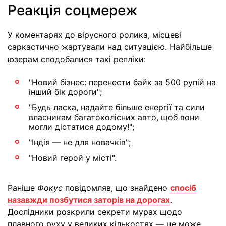
Реакція соцмереж
У коментарях до вірусного ролика, місцеві
саркастично жартували над ситуацією. Найбільше
юзерам сподобалися такі репліки:
"Новий бізнес: перенести байк за 500 рупій на
інший бік дороги";
"Будь ласка, надайте більше енергії та сили
власникам багатоколісних авто, щоб вони
могли дістатися додому!";
"Індія — не для новачків";
"Новий герой у місті".
Раніше
Фокус
повідомляв, що знайдено
спосіб
назавжди позбутися заторів на дорогах
.
Дослідники розкрили секрети мурах щодо
плавного руху у великих кількостях — це може