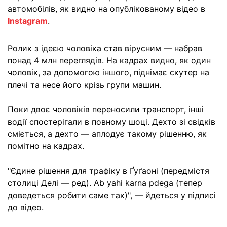
автомобілів, як видно на опублікованому відео в
Instagram
.
Ролик з ідеєю чоловіка став вірусним — набрав
понад 4 млн переглядів. На кадрах видно, як один
чоловік, за допомогою іншого, піднімає скутер на
плечі та несе його крізь групи машин.
Поки двоє чоловіків переносили транспорт, інші
водії спостерігали в повному шоці. Дехто зі свідків
сміється, а дехто — аплодує такому рішенню, як
помітно на кадрах.
"Єдине рішення для трафіку в Ґуґаоні (передмістя
столиці Делі — ред). Ab yahi karna pdega (тепер
доведеться робити саме так)", — йдеться у підписі
до відео.