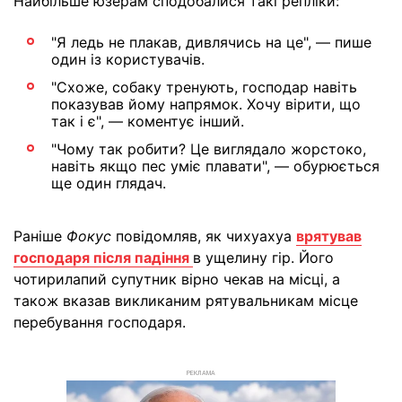
Найбільше юзерам сподобалися такі репліки:
"Я ледь не плакав, дивлячись на це", — пише
один із користувачів.
"Схоже, собаку тренують, господар навіть
показував йому напрямок. Хочу вірити, що
так і є", — коментує інший.
"Чому так робити? Це виглядало жорстоко,
навіть якщо пес уміє плавати", — обурюється
ще один глядач.
Раніше
Фокус
повідомляв, як чихуахуа
врятував
господаря після падіння
в ущелину гір. Його
чотирилапий супутник вірно чекав на місці, а
також вказав викликаним рятувальникам місце
перебування господаря.
РЕКЛАМА