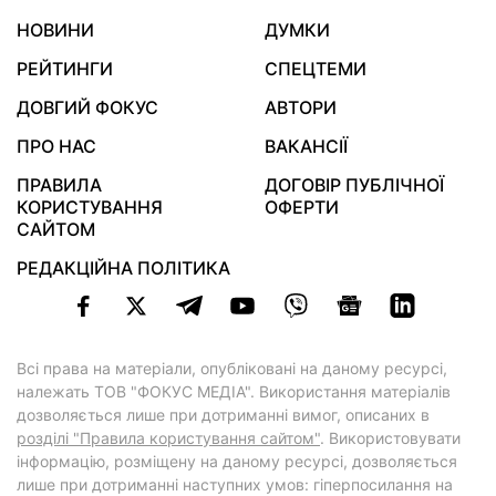
НОВИНИ
ДУМКИ
РЕЙТИНГИ
СПЕЦТЕМИ
ДОВГИЙ ФОКУС
АВТОРИ
ПРО НАС
ВАКАНСІЇ
ПРАВИЛА
ДОГОВІР ПУБЛІЧНОЇ
КОРИСТУВАННЯ
ОФЕРТИ
САЙТОМ
РЕДАКЦІЙНА ПОЛІТИКА
Всі права на матеріали, опубліковані на даному ресурсі,
належать ТОВ "ФОКУС МЕДІА". Використання матеріалів
дозволяється лише при дотриманні вимог, описаних в
розділі "Правила користування сайтом"
. Використовувати
інформацію, розміщену на даному ресурсі, дозволяється
лише при дотриманні наступних умов: гіперпосилання на