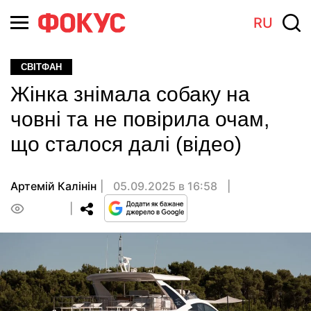
RU
СВІТФАН
Жінка знімала собаку на
човні та не повірила очам,
що сталося далі (відео)
Артемій Калінін
05.09.2025 в 16:58
0