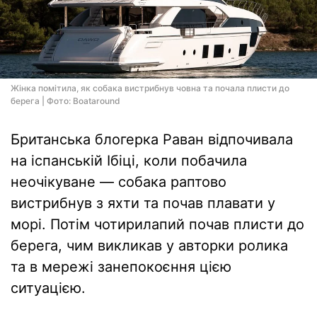
Жінка помітила, як собака вистрибнув човна та почала плисти до
берега | Фото: Boataround
Британська блогерка Раван відпочивала
на іспанській Ібіці, коли побачила
неочікуване — собака раптово
вистрибнув з яхти та почав плавати у
морі. Потім чотирилапий почав плисти до
берега, чим викликав у авторки ролика
та в мережі занепокоєння цією
ситуацією.