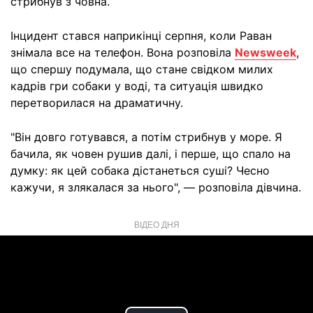
стрибнув з човна.
Інцидент стався наприкінці серпня, коли Раван
знімала все на телефон. Вона розповіла
Newsweek
,
що спершу подумала, що стане свідком милих
кадрів гри собаки у воді, та ситуація швидко
перетворилася на драматичну.
"Він довго готувався, а потім стрибнув у море. Я
бачила, як човен рушив далі, і перше, що спало на
думку: як цей собака дістанеться суші? Чесно
кажучи, я злякалася за нього", — розповіла дівчина.
ВІДЕО ДНЯ