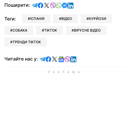
відправити у Telegram
поділитись у Facebook
поділитись у X
відправити у Viber
відправити у Whatsapp
відправити у Messenger
відправити у LinkedIn
Поширити:
Теги:
ІСПАНІЯ
ВІДЕО
КУРЙОЗИ
СОБАКА
TIKTOK
ВІРУСНЕ ВІДЕО
ТРЕНДИ TIKTOK
Читайте у Telegram
Читайте у Facebook
Читайте у X
Читайте у Google news
Читайте у Viber
Читайте у LinkedIn
Читайте нас у: