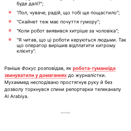
буде далі?";
"Лол, чуваче, радій, що тобі ще пощастило";
"Скайнет теж має почуття гумору";
"Коли робот виявився хитріше за чоловіка";
"Я читав, що ці роботи керуються людьми. Так
що оператор вирішив відплатити хитрому
клієнту".
Раніше
Фокус
розповідав, як
робота-гуманоїда
звинуватили у домаганнях
до журналістки.
Мухаммед несподівано простягнув руку й без
дозволу торкнувся спини репортерки телеканалу
Al Arabiya.
РЕКЛАМА