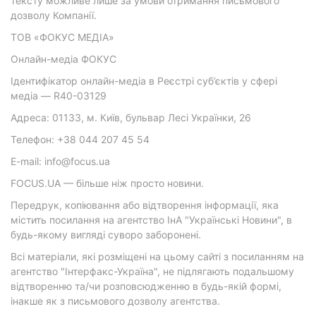
тексту можливе лише за умови отримання письмового
дозволу Компанії.
ТОВ «ФОКУС МЕДІА»
Онлайн-медіа ФОКУС
Ідентифікатор онлайн-медіа в Реєстрі суб’єктів у сфері
медіа — R40-03129
Адреса: 01133, м. Київ, бульвар Лесі Українки, 26
Телефон: +38 044 207 45 54
E-mail: info@focus.ua
FOCUS.UA — більше ніж просто новини.
Передрук, копіювання або відтворення інформації, яка
містить посилання на агентство ІнА "Українські Новини", в
будь-якому вигляді суворо заборонені.
Всі матеріали, які розміщені на цьому сайті з посиланням на
агентство "Інтерфакс-Україна", не підлягають подальшому
відтворенню та/чи розповсюдженню в будь-якій формі,
інакше як з письмового дозволу агентства.