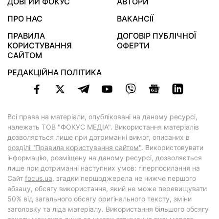
ДОВГИЙ ФОКУС
АВТОРИ
ПРО НАС
ВАКАНСІЇ
ПРАВИЛА
ДОГОВІР ПУБЛІЧНОЇ
КОРИСТУВАННЯ
ОФЕРТИ
САЙТОМ
РЕДАКЦІЙНА ПОЛІТИКА
Всі права на матеріали, опубліковані на даному ресурсі,
належать ТОВ "ФОКУС МЕДІА". Використання матеріалів
дозволяється лише при дотриманні вимог, описаних в
розділі "Правила користування сайтом"
. Використовувати
інформацію, розміщену на даному ресурсі, дозволяється
лише при дотриманні наступних умов: гіперпосилання на
Cайт
focus.ua
, згадки першоджерела не нижче першого
абзацу, обсягу використання, який не може перевищувати
50% від загального обсягу оригінального тексту, зміни
заголовку та ліда матеріалу. Використання більшого обсягу