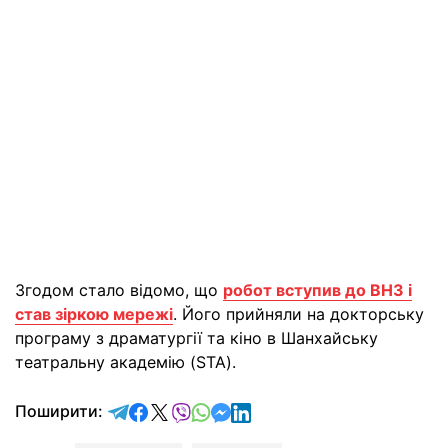
Згодом стало відомо, що
робот вступив до ВНЗ і
став зіркою мережі
. Його прийняли на докторську
програму з драматургії та кіно в Шанхайську
театральну академію (STA).
відправити у Telegram
поділитись у Facebook
поділитись у X
відправити у Viber
відправити у Whatsapp
відправити у Messenger
відправити у LinkedIn
Поширити: