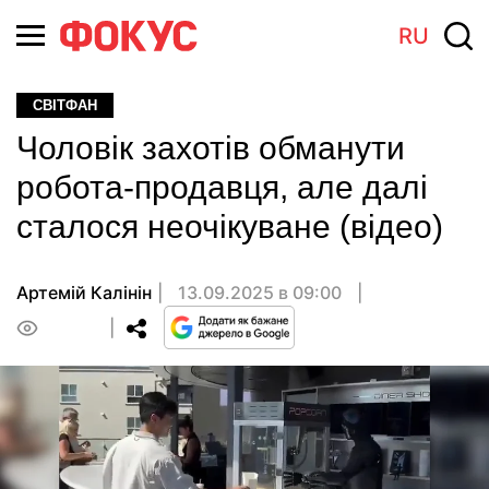
RU
СВІТФАН
Чоловік захотів обманути
робота-продавця, але далі
сталося неочікуване (відео)
Артемій Калінін
13.09.2025 в 09:00
0