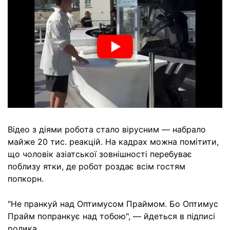
Відео з діями робота стало вірусним — набрало
майже 20 тис. реакцій. На кадрах можна помітити,
що чоловік азіатської зовнішності перебуває
поблизу ятки, де робот роздає всім гостям
попкорн.
"Не пранкуй над Оптимусом Праймом. Бо Оптимус
Прайм попранкує над тобою", — йдеться в підписі
ролика.