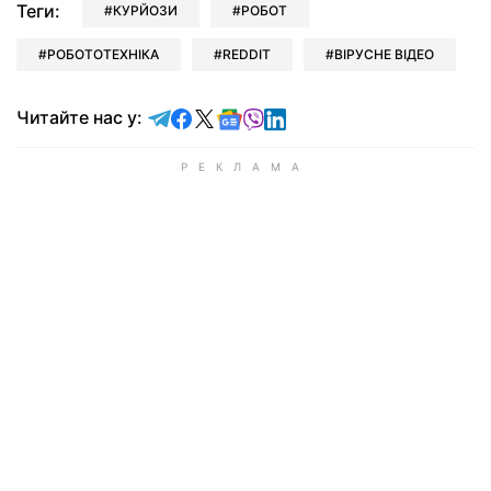
Теги:
КУРЙОЗИ
РОБОТ
РОБОТОТЕХНІКА
REDDIT
ВІРУСНЕ ВІДЕО
Читайте у Telegram
Читайте у Facebook
Читайте у X
Читайте у Google news
Читайте у Viber
Читайте у LinkedIn
Читайте нас у: