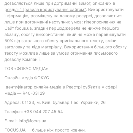
дозволяється лише при дотриманні вимог, описаних в
розділі "Правила користування сайтом"
. Використовувати
інформацію, розміщену на даному ресурсі, дозволяється
лише при дотриманні наступних умов: гіперпосилання на
Cайт
focus.ua
, згадки першоджерела не нижче першого
абзацу, обсягу використання, який не може перевищувати
50% від загального обсягу оригінального тексту, зміни
заголовку та ліда матеріалу. Використання більшого обсягу
тексту можливе лише за умови отримання письмового
дозволу Компанії.
ТОВ «ФОКУС МЕДІА»
Онлайн-медіа ФОКУС
Ідентифікатор онлайн-медіа в Реєстрі суб’єктів у сфері
медіа — R40-03129
Адреса: 01133, м. Київ, бульвар Лесі Українки, 26
Телефон: +38 044 207 45 54
E-mail: info@focus.ua
FOCUS.UA — більше ніж просто новини.