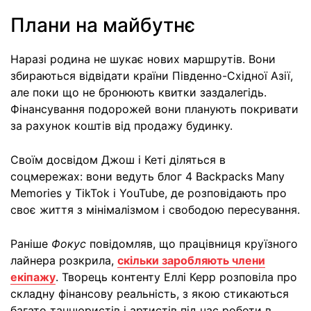
Плани на майбутнє
Наразі родина не шукає нових маршрутів. Вони
збираються відвідати країни Південно-Східної Азії,
але поки що не бронюють квитки заздалегідь.
Фінансування подорожей вони планують покривати
за рахунок коштів від продажу будинку.
Своїм досвідом Джош і Кеті діляться в
соцмережах: вони ведуть блог 4 Backpacks Many
Memories у TikTok і YouTube, де розповідають про
своє життя з мінімалізмом і свободою пересування.
Раніше
Фокус
повідомляв, що працівниця круїзного
лайнера розкрила,
скільки заробляють члени
екіпажу
. Творець контенту Еллі Керр розповіла про
складну фінансову реальність, з якою стикаються
багато танцюристів і артистів під час роботи в