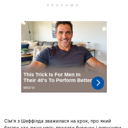
Сім'я з Шеффілда зважилася на крок, про який
багато хто лише мріє: продати будинок і вирушити