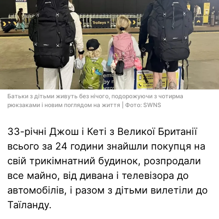
Батьки з дітьми живуть без нічого, подорожуючи з чотирма
рюкзаками і новим поглядом на життя | Фото: SWNS
33-річні Джош і Кеті з Великої Британії
всього за 24 години знайшли покупця на
свій трикімнатний будинок, розпродали
все майно, від дивана і телевізора до
автомобілів, і разом з дітьми вилетіли до
Таїланду.