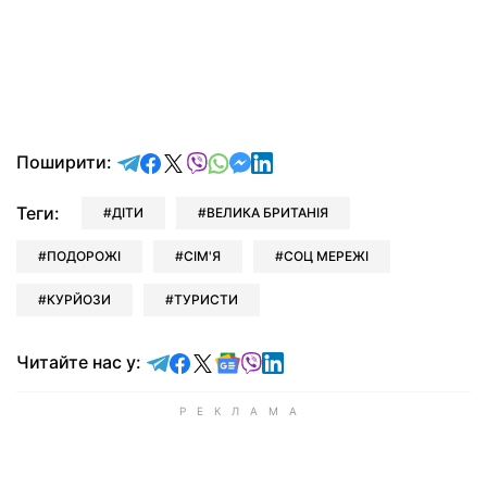
відправити у Telegram
поділитись у Facebook
поділитись у X
відправити у Viber
відправити у Whatsapp
відправити у Messenger
відправити у LinkedIn
Поширити:
Теги:
ДІТИ
ВЕЛИКА БРИТАНІЯ
ПОДОРОЖІ
СІМ'Я
СОЦ МЕРЕЖІ
КУРЙОЗИ
ТУРИСТИ
Читайте у Telegram
Читайте у Facebook
Читайте у X
Читайте у Google news
Читайте у Viber
Читайте у LinkedIn
Читайте нас у: