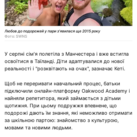
Любов до подорожей у пари з'явилася ще 2015 року
Фото: SWNS
У серпні сім'я полетіла з Манчестера і вже встигла
освоїтися в Таїланді. Діти адаптувалися до нової
реальності і "розквітають на очах", зазначає Кеті.
Щоб не переривати навчальний процес, батьки
підключили онлайн-платформу Oakwood Academy і
найняли репетитора, який займається з дітьми
щотижня. При цьому подружжя впевнене, що
подорожі дають їм знання, які неможливо отримати
за шкільною партою: знайомство з культурою,
мовами та новими людьми.