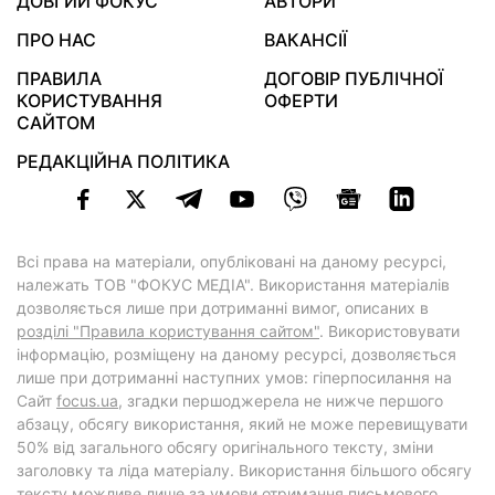
ДОВГИЙ ФОКУС
АВТОРИ
ПРО НАС
ВАКАНСІЇ
ПРАВИЛА
ДОГОВІР ПУБЛІЧНОЇ
КОРИСТУВАННЯ
ОФЕРТИ
САЙТОМ
РЕДАКЦІЙНА ПОЛІТИКА
Всі права на матеріали, опубліковані на даному ресурсі,
належать ТОВ "ФОКУС МЕДІА". Використання матеріалів
дозволяється лише при дотриманні вимог, описаних в
розділі "Правила користування сайтом"
. Використовувати
інформацію, розміщену на даному ресурсі, дозволяється
лише при дотриманні наступних умов: гіперпосилання на
Cайт
focus.ua
, згадки першоджерела не нижче першого
абзацу, обсягу використання, який не може перевищувати
50% від загального обсягу оригінального тексту, зміни
заголовку та ліда матеріалу. Використання більшого обсягу
тексту можливе лише за умови отримання письмового