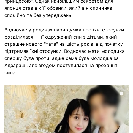
принцесою". Однак найбільшим секретом для
японця став вік її обранки, який він сприйняв
спокійно та без упереджень.
Водночас у родинах пари думка про їхні стосунки
розділилася — її одружений син з дітьми, який
страшне нового "тата" на шість років, від початку
підтримав їхні стосунки. Водночас мати молодика
спершу була проти, адже сама була молодша за
Адзараші, але згодом поступилася на прохання
сина.