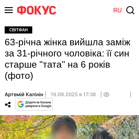
RU
СВІТФАН
63-річна жінка вийшла заміж
за 31-річного чоловіка: її син
старше "тата" на 6 років
(фото)
Артемій Калінін
19.09.2025 в 17:36
0