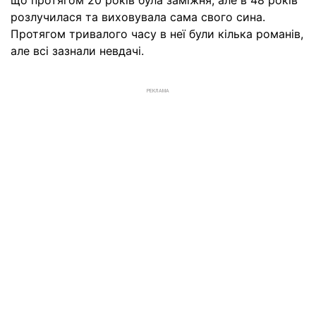
що протягом 20 років була заміжня, але в 48 років
розлучилася та виховувала сама свого сина.
Протягом тривалого часу в неї були кілька романів,
але всі зазнали невдачі.
РЕКЛАМА