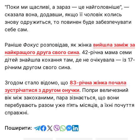
"Поки ми щасливі, а зараз — це найголовніше", —
сказала вона, додавши, якщо її чоловік колись
знову одружиться, то повинен буде забезпечувати
себе сам.
Раніше
Фокус
розповідав, як жінка
вийшла заміж за
найкращого друга свого сина
. 42-річна мама семи
дітей знайшла кохання там, де не очікувала — із 17-
річним другом свого сина.
Згодом стало відомо, що
83-річна жінка почала
зустрічатися з другом онучки
. Попри величезний
вік між закоханими, пара зізнається, що вони
перебувають разом уже п’ять місяців, а їхні почуття
справжні.
відправити у Telegram
поділитись у Facebook
поділитись у X
відправити у Viber
відправити у Whatsapp
відправити у Messenger
відправити у LinkedIn
Поширити: