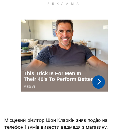
Місцевий рієлтор Шон Кларкін зняв подію на
телефон і зумів вивести ведмедя з магазину,