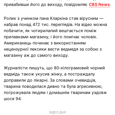
привабивши його до виходу, повідомляє
CBS News
.
Ролик з учинком пана Кларкіна став вірусним —
набрав понад 472 тис. переглядів. На відео можна
побачити, як чотирилапий вештається поміж
прилавками магазину, і його помічає чоловік.
Американець починає з використанням
нецензурної лексики вести ведмедя за собою з
магазину аж до самого виходу.
Журналісти пишуть, що 80-кілограмовий чорний
ведмідь також укусив жінку, а постраждалу
доправили до лікарні. За словами очевидців,
тварина поводилася дивно та була агресивною,
погрожувала людям і домашнім тваринам уздовж
шосе 94.
ВІДЕО ДНЯ