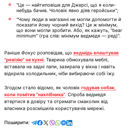
"Це — найтиповіше для Джерсі, що я коли-
небудь бачив. Чоловік явно діяв геройськи";
"Чому люди в магазині не могли допомогти й
показати йому чорний вихід? Це ж мінімум,
що вони могли зробити. Або, як кажуть, "bear
minimum" (гра слів: мінімум ведмедя — ред)".
Раніше
Фокус
розповідав, що
ведмідь влаштував
"ревізію" на кухні
. Тварина обнюхувала меблі,
вставала на задні лапи, зазирала у вікна і навіть
відкрила холодильник, ніби вибираючи собі їжу.
Згодом стало відомо, як чоловік
годував собак,
коли помітив "нахлібника"
. Спроба ведмедя
втертися в довіру та отримати смаколик від
власника розсмішила користувачів мережі.
відправити у Telegram
поділитись у Facebook
поділитись у X
відправити у Viber
відправити у Whatsapp
відправити у Messenger
відправити у LinkedIn
Поширити: