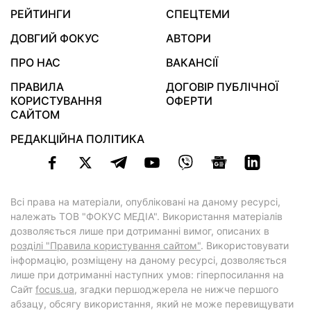
РЕЙТИНГИ
СПЕЦТЕМИ
ДОВГИЙ ФОКУС
АВТОРИ
ПРО НАС
ВАКАНСІЇ
ПРАВИЛА
ДОГОВІР ПУБЛІЧНОЇ
КОРИСТУВАННЯ
ОФЕРТИ
САЙТОМ
РЕДАКЦІЙНА ПОЛІТИКА
Всі права на матеріали, опубліковані на даному ресурсі,
належать ТОВ "ФОКУС МЕДІА". Використання матеріалів
дозволяється лише при дотриманні вимог, описаних в
розділі "Правила користування сайтом"
. Використовувати
інформацію, розміщену на даному ресурсі, дозволяється
лише при дотриманні наступних умов: гіперпосилання на
Cайт
focus.ua
, згадки першоджерела не нижче першого
абзацу, обсягу використання, який не може перевищувати