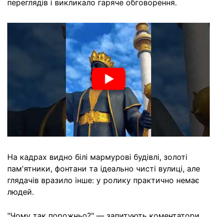
переглядів і викликало гаряче обговорення.
На кадрах видно білі мармурові будівлі, золоті
пам'ятники, фонтани та ідеально чисті вулиці, але
глядачів вразило інше: у ролику практично немає
людей.
"Чому так порожньо?" — запитують коментатори.