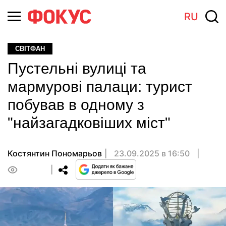
RU
СВІТФАН
Пустельні вулиці та
мармурові палаци: турист
побував в одному з
"найзагадковіших міст"
Костянтин Пономарьов
23.09.2025 в 16:50
0