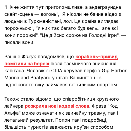
"Нічне життя тут приголомшливе, а андеграундна
скейт-сцена — вогонь", "Я ніколи не бачив відео з
людьми в Туркменістані, лол. Ця країна виглядає
порожньою", "У них так багато будівель... але всі
вони порожні", "Це дійсно схоже на Голодні Ігри", —
писали вони.
Раніше
Фокус
повідомляв, що
корабель-привид
помітили на березі
після таємничого зникнення
капітана. Чоловік зі США керував верф'ю Gig Harbor
Marina and Boatyard у штаті Вашингтон і з
підліткового віку займався вітрильним спортом.
Також стало відомо, що співробітниця круїзного
лайнера
розкрила нові кодові слова
. Фраза "Код
Альфа" може означати як звичайну травму, так і
летальний результат. Попри такі подробиці,
більшість туристів вважають круїзи способом