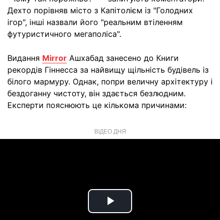
Дехто порівняв місто з Капітолієм із "Голодних
ігор", інші назвали його "реальним втіленням
футуристичного мегаполіса".
Видання
Mirror
Ашхабад занесено до Книги
рекордів Гіннесса за найвищу щільність будівель із
білого мармуру. Однак, попри величну архітектуру і
бездоганну чистоту, він здається безлюдним.
Експерти пояснюють це кількома причинами:
ВІДЕО ДНЯ
Play