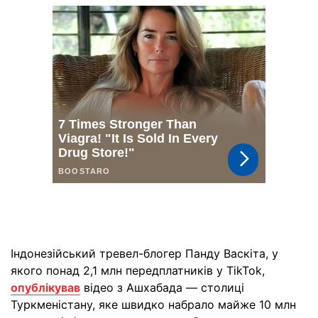
Індонезійський тревел-блогер Панду Васкіта, у
якого понад 2,1 млн передплатників у TikTok,
опублікував
відео з Ашхабада — столиці
Туркменістану, яке швидко набрало майже 10 млн