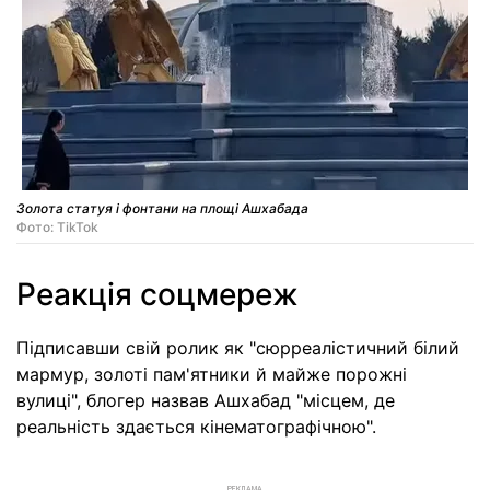
Золота статуя і фонтани на площі Ашхабада
Фото: TikTok
Реакція соцмереж
Підписавши свій ролик як "сюрреалістичний білий
мармур, золоті пам'ятники й майже порожні
вулиці", блогер назвав Ашхабад "місцем, де
реальність здається кінематографічною".
РЕКЛАМА