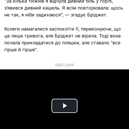
"За кілька тижнів я відчула дивний біль у горлі,
з’явився дивний кашель. Я всім повторювала: щось
не так, я ніби задихаюся", — згадує Бріджет.
Колеги намагалися заспокоїти її, переконуючи, що
це лише тривога, але Бріджет не вірила. Тоді вона
почала прикладатися до пляшки, але ставало "все
гірше й гірше".
ВІДЕО ДНЯ
Play
Video