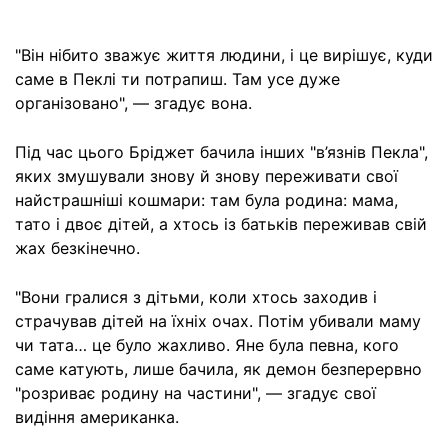
"Він нібито зважує життя людини, і це вирішує, куди
саме в Пеклі ти потрапиш. Там усе дуже
організовано", — згадує вона.
Під час цього Бріджет бачила інших "в’язнів Пекла",
яких змушували знову й знову переживати свої
найстрашніші кошмари: там була родина: мама,
тато і двоє дітей, а хтось із батьків переживав свій
жах безкінечно.
"Вони гралися з дітьми, коли хтось заходив і
страчував дітей на їхніх очах. Потім убивали маму
чи тата… це було жахливо. Яне була певна, кого
саме катують, лише бачила, як демон безперервно
"розриває родину на частини", — згадує свої
видіння американка.