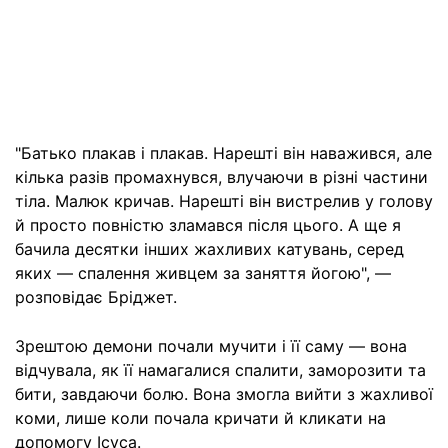
"Батько плакав і плакав. Нарешті він наважився, але
кілька разів промахнувся, влучаючи в різні частини
тіла. Малюк кричав. Нарешті він вистрелив у голову
й просто повністю зламався після цього. А ще я
бачила десятки інших жахливих катувань, серед
яких — спалення живцем за заняття йогою", —
розповідає Бріджет.
Зрештою демони почали мучити і її саму — вона
відчувала, як її намагалися спалити, заморозити та
бити, завдаючи болю. Вона змогла вийти з жахливої
коми, лише коли почала кричати й кликати на
допомогу Ісуса.