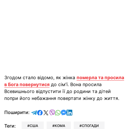
Згодом стало відомо, як жінка
померла та просила
в Бога повернутися
до сім'ї. Вона просила
Всевишнього відпустити її до родини та дітей
попри його небажання повертати жінку до життя.
відправити у Telegram
поділитись у Facebook
поділитись у X
відправити у Viber
відправити у Whatsapp
відправити у Messenger
відправити у LinkedIn
Поширити:
Теги:
США
КОМА
СПОГАДИ