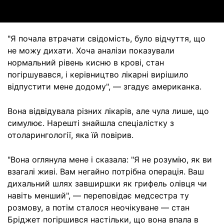
"Я почала втрачати свідомість, було відчуття, що
не можу дихати. Хоча аналізи показували
нормальний рівень кисню в крові, стан
погіршувався, і керівництво лікарні вирішило
відпустити мене додому", — згадує американка.
Вона відвідувала різних лікарів, але чула лише, що
симулює. Нарешті знайшла спеціалістку з
отоларингології, яка їй повірив.
"Вона оглянула мене і сказала: "Я не розумію, як ви
взагалі живі. Вам негайно потрібна операція. Ваш
дихальний шлях завширшки як грифель олівця чи
навіть менший", — переповідає медсестра ту
розмову, а потім сталося неочікуване — стан
Бріджет погіршився настільки, що вона впала в