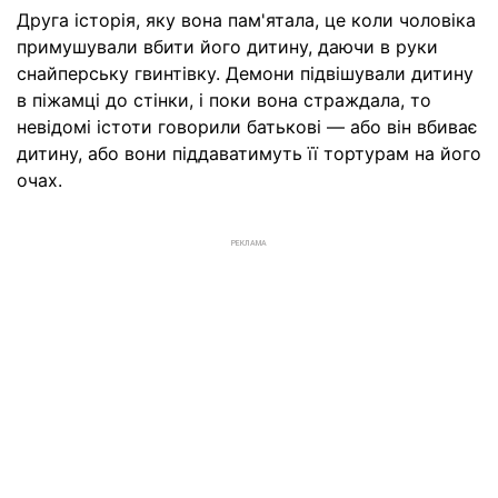
Друга історія, яку вона пам'ятала, це коли чоловіка
примушували вбити його дитину, даючи в руки
снайперську гвинтівку. Демони підвішували дитину
в піжамці до стінки, і поки вона страждала, то
невідомі істоти говорили батькові — або він вбиває
дитину, або вони піддаватимуть її тортурам на його
очах.
РЕКЛАМА