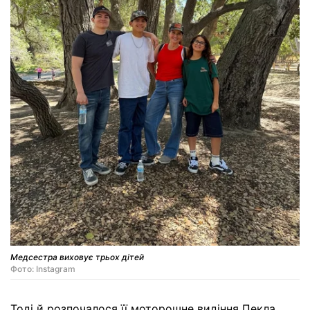
Медсестра виховує трьох дітей
Фото: Instagram
Тоді й розпочалося її моторошне видіння Пекла.