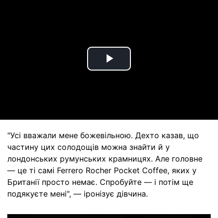
Play
Video
"Усі вважали мене божевільною. Дехто казав, що
частину цих солодощів можна знайти й у
лондонських румунських крамницях. Але головне
— це ті самі Ferrero Rocher Pocket Coffee, яких у
Британії просто немає. Спробуйте — і потім ще
подякуєте мені", — іронізує дівчина.