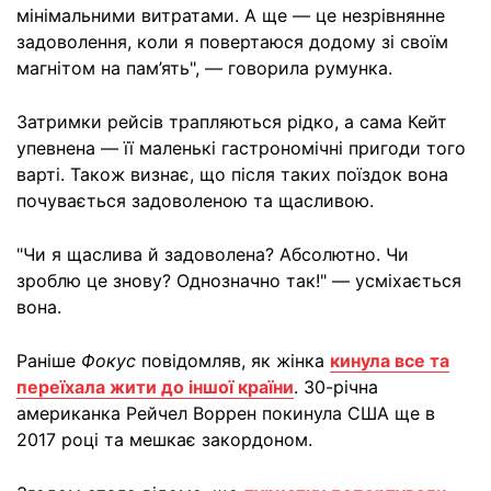
мінімальними витратами. А ще — це незрівнянне
задоволення, коли я повертаюся додому зі своїм
магнітом на пам’ять", — говорила румунка.
Затримки рейсів трапляються рідко, а сама Кейт
упевнена — її маленькі гастрономічні пригоди того
варті. Також визнає, що після таких поїздок вона
почувається задоволеною та щасливою.
"Чи я щаслива й задоволена? Абсолютно. Чи
зроблю це знову? Однозначно так!" — усміхається
вона.
Раніше
Фокус
повідомляв, як жінка
кинула все та
переїхала жити до іншої країни
. 30-річна
американка Рейчел Воррен покинула США ще в
2017 році та мешкає закордоном.