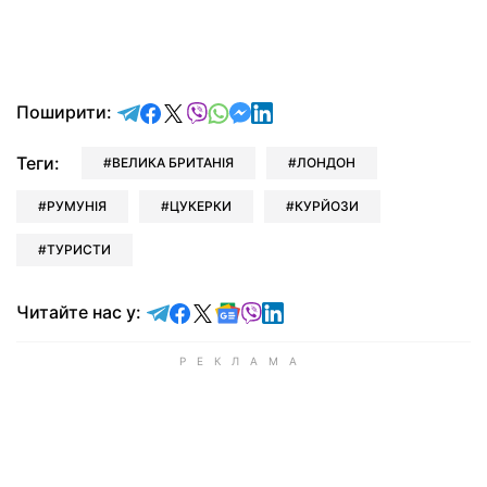
відправити у Telegram
поділитись у Facebook
поділитись у X
відправити у Viber
відправити у Whatsapp
відправити у Messenger
відправити у LinkedIn
Поширити:
Теги:
ВЕЛИКА БРИТАНІЯ
ЛОНДОН
РУМУНІЯ
ЦУКЕРКИ
КУРЙОЗИ
ТУРИСТИ
Читайте у Telegram
Читайте у Facebook
Читайте у X
Читайте у Google news
Читайте у Viber
Читайте у LinkedIn
Читайте нас у: