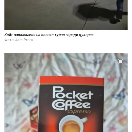
Кейт наважалися на велике турне заради цукерок
Фото: Jam Press