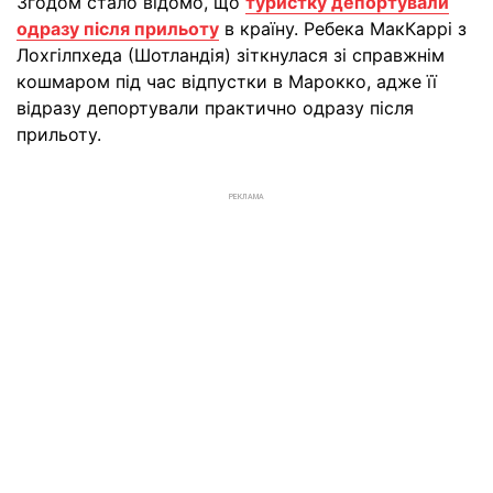
Згодом стало відомо, що
туристку депортували
одразу після прильоту
в країну. Ребека МакКаррі з
Лохгілпхеда (Шотландія) зіткнулася зі справжнім
кошмаром під час відпустки в Марокко, адже її
відразу депортували практично одразу після
прильоту.
РЕКЛАМА