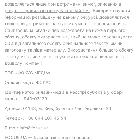
дозволяється лише при дотриманні вимог, описаних в
розділі "Правила користування сайтом"
. Використовувати
інформацію, розміщену на даному ресурсі, дозволяється
лише при дотриманні наступних умов: гіперпосилання на
Cайт
focus.ua
, згадки першоджерела не нижче першого
абзацу, обсягу використання, який не може перевищувати
50% від загального обсягу оригінального тексту, зміни
заголовку та ліда матеріалу. Використання більшого обсягу
тексту можливе лише за умови отримання письмового
дозволу Компанії.
ТОВ «ФОКУС МЕДІА»
Онлайн-медіа ФОКУС
Ідентифікатор онлайн-медіа в Реєстрі суб’єктів у сфері
медіа — R40-03129
Адреса: 01133, м. Київ, бульвар Лесі Українки, 26
Телефон: +38 044 207 45 54
E-mail: info@focus.ua
FOCUS.UA — більше ніж просто новини.