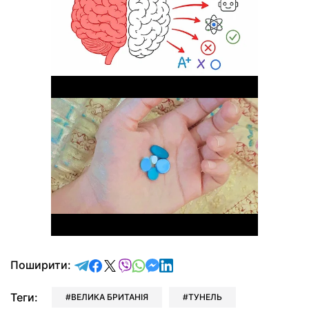
відправити у Telegram
поділитись у Facebook
поділитись у X
відправити у Viber
відправити у Whatsapp
відправити у Messenger
відправити у LinkedIn
Поширити:
Теги:
ВЕЛИКА БРИТАНІЯ
ТУНЕЛЬ