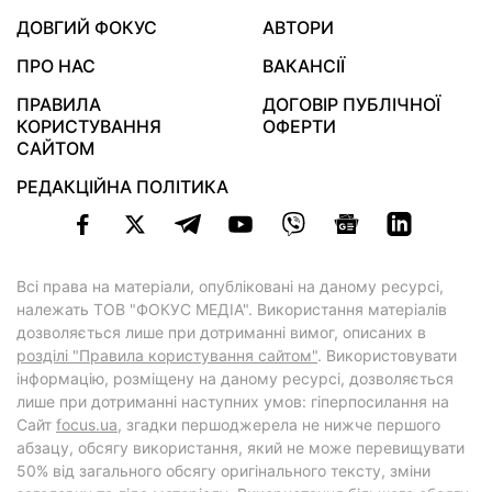
ДОВГИЙ ФОКУС
АВТОРИ
ПРО НАС
ВАКАНСІЇ
ПРАВИЛА
ДОГОВІР ПУБЛІЧНОЇ
КОРИСТУВАННЯ
ОФЕРТИ
САЙТОМ
РЕДАКЦІЙНА ПОЛІТИКА
Всі права на матеріали, опубліковані на даному ресурсі,
належать ТОВ "ФОКУС МЕДІА". Використання матеріалів
дозволяється лише при дотриманні вимог, описаних в
розділі "Правила користування сайтом"
. Використовувати
інформацію, розміщену на даному ресурсі, дозволяється
лише при дотриманні наступних умов: гіперпосилання на
Cайт
focus.ua
, згадки першоджерела не нижче першого
абзацу, обсягу використання, який не може перевищувати
50% від загального обсягу оригінального тексту, зміни