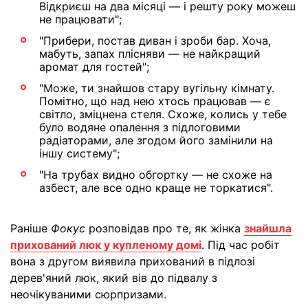
Відкриєш на два місяці — і решту року можеш
не працювати";
"Прибери, постав диван і зроби бар. Хоча,
мабуть, запах плісняви — не найкращий
аромат для гостей";
"Може, ти знайшов стару вугільну кімнату.
Помітно, що над нею хтось працював — є
світло, зміцнена стеля. Схоже, колись у тебе
було водяне опалення з підлоговими
радіаторами, але згодом його замінили на
іншу систему";
"На трубах видно обгортку — не схоже на
азбест, але все одно краще не торкатися".
Раніше
Фокус
розповідав про те, як жінка
знайшла
прихований люк у купленому домі
. Під час робіт
вона з другом виявила прихований в підлозі
дерев'яний люк, який вів до підвалу з
неочікуваними сюрпризами.