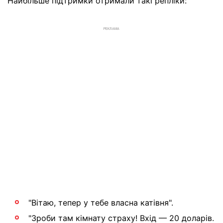
Найбільше підтримки отримали такі репліки:
РЕКЛАМА
"Вітаю, тепер у тебе власна катівня".
"Зроби там кімнату страху! Вхід — 20 доларів.