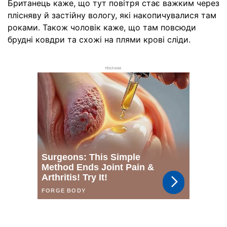
Британець каже, що тут повітря стає важким через
плісняву й застійну вологу, які накопичувалися там
роками. Також чоловік каже, що там повсюди
брудні ковдри та схожі на плями крові сліди.
РЕКЛАМА