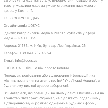
заголовку та ліда матеріалу. Використання більшого обсягу
тексту можливе лише за умови отримання письмового
дозволу Компанії.
ТОВ «ФОКУС МЕДІА»
Онлайн-медіа ФОКУС
Ідентифікатор онлайн-медіа в Реєстрі суб’єктів у сфері
медіа — R40-03129
Адреса: 01133, м. Київ, бульвар Лесі Українки, 26
Телефон: +38 044 207 45 54
E-mail: info@focus.ua
FOCUS.UA — більше ніж просто новини.
Передрук, копіювання або відтворення інформації, яка
містить посилання на агентство ІнА "Українські Новини", в
будь-якому вигляді суворо заборонені.
Всі матеріали, які розміщені на цьому сайті з посиланням на
агентство "Інтерфакс-Україна", не підлягають подальшому
відтворенню та/чи розповсюдженню в будь-якій формі,