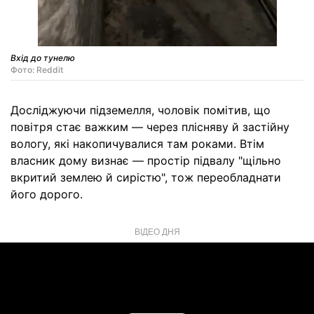
Вхід до тунелю
Фото: Reddit
Досліджуючи підземелля, чоловік помітив, що
повітря стає важким — через плісняву й застійну
вологу, які накопичувалися там роками. Втім
власник дому визнає — простір підвалу "щільно
вкритий землею й сирістю", тож переобладнати
його дорого.
ВІДЕО ДНЯ