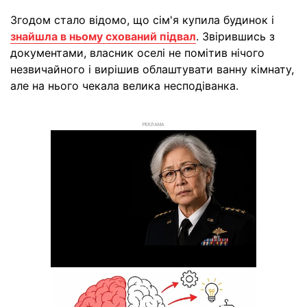
Згодом стало відомо, що сім'я купила будинок і
знайшла в ньому схований підвал
. Звірившись з
документами, власник оселі не помітив нічого
незвичайного і вирішив облаштувати ванну кімнату,
але на нього чекала велика несподіванка.
РЕКЛАМА