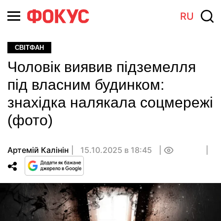
RU
СВІТФАН
Чоловік виявив підземелля
під власним будинком:
знахідка налякала соцмережі
(фото)
Артемій Калінін
15.10.2025 в 18:45
0