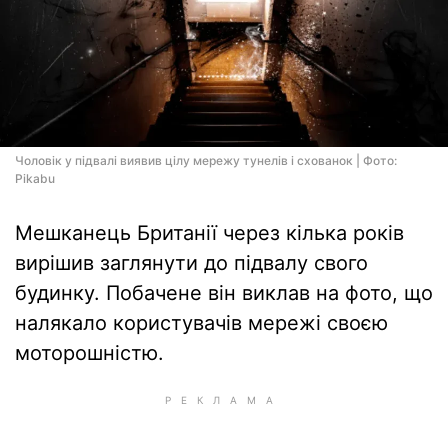
Чоловік у підвалі виявив цілу мережу тунелів і схованок | Фото:
Pikabu
Мешканець Британії через кілька років
вирішив заглянути до підвалу свого
будинку. Побачене він виклав на фото, що
налякало користувачів мережі своєю
моторошністю.