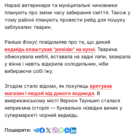
Наразі ветеринари та муніципальні чиновники
планують про зміни часу забирання сміття. Також у
тому районі планують провести рейд для пошуку
заблукалих тварин.
Раніше
Фокус
повідомляв про те, що дикий
ведмідь влаштував "ревізію" на кухні
. Тварина
обнюхувала меблі, вставала на задні лапи, зазирала
у вікна і навіть відкрила холодильник, ніби
вибираючи собі їжу.
Згодом стало відомо, як покупець
врятував
магазин і людей від дикого ведмедя
. В
американському місті Вернон Тауншип сталася
неприємна історія — буквально нізвідки виник у
супермаркеті чорний ведмідь.
відправити у Telegram
поділитись у Facebook
поділитись у X
відправити у Viber
відправити у Whatsapp
відправити у Messenger
відправити у LinkedIn
Поширити: