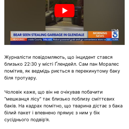
Журналісти повідомляють, що інцидент стався
близько 22:30 у місті Ґлендейл. Сам пан Моралес
помітив, як ведмідь риється в перекинутому баку
біля тротуару.
Чоловік каже, що він не очікував побачити
"мешканця лісу" так близько поблизу сміттєвих
баків. На кадрах помітно, що тварина дістає з бака
білий пакет і впевнено прямує з ним у бік
сусіднього подвір’я.