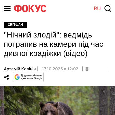
RU
СВІТФАН
"Нічний злодій": ведмідь
потрапив на камери під час
дивної крадіжки (відео)
Артемій Калінін
17.10.2025 в 12:02
0