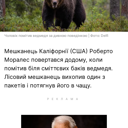
Чоловік помітив ведмедя за дивною поведінкою | Фото: Delfi
Мешканець Каліфорнії (США) Роберто
Моралес повертався додому, коли
помітив біля сміттєвих баків ведмедя.
Лісовий мешканець вихопив один з
пакетів і потягнув його в чащу.