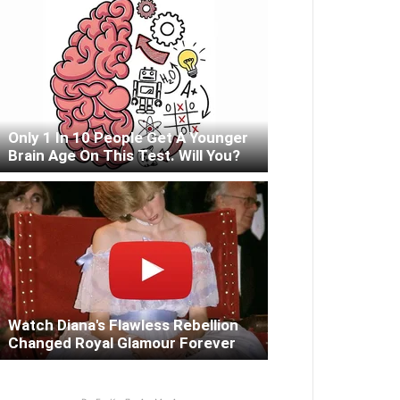
Only 1 In 10 People Get A Younger
Brain Age On This Test. Will You?
Watch Diana's Flawless Rebellion
Changed Royal Glamour Forever