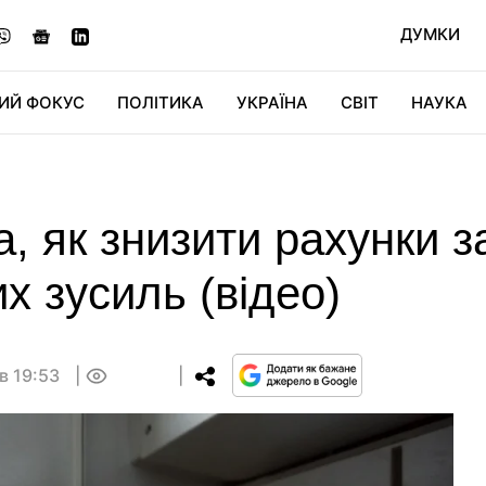
ДУМКИ
ИЙ ФОКУС
ПОЛІТИКА
УКРАЇНА
СВІТ
НАУКА
ДІДЖИТАЛ
АВТО
СВІТФАН
КУ
а, як знизити рахунки з
их зусиль (відео)
в 19:53
0