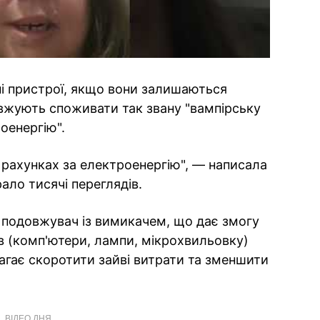
ні пристрої, якщо вони залишаються
вжують споживати так звану "вампірську
оенергію".
 рахунках за електроенергію", — написала
рало тисячі переглядів.
 подовжувач із вимикачем, що дає змогу
в (комп'ютери, лампи, мікрохвильовку)
агає скоротити зайві витрати та зменшити
ВІДЕО ДНЯ