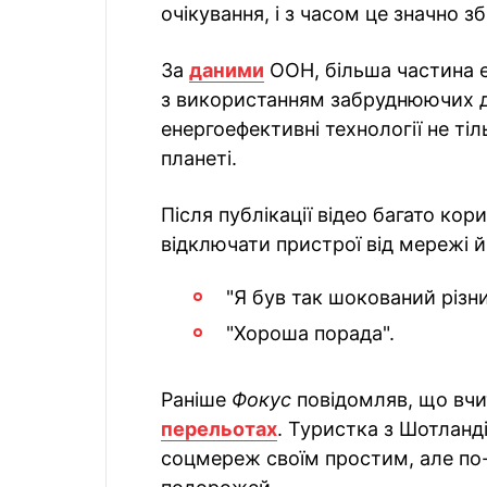
очікування, і з часом це значно з
За
даними
ООН, більша частина е
з використанням забруднюючих дж
енергоефективні технології не ті
планеті.
Після публікації відео багато ко
відключати пристрої від мережі й
"Я був так шокований різн
"Хороша порада".
Раніше
Фокус
повідомляв, що вчи
перельотах
. Туристка з Шотланді
соцмереж своїм простим, але п