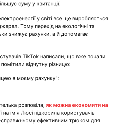
більшує суму у квитанції.
лектроенергії у світі все ще виробляється
ерел. Тому перехід на екологічні та
льки знижує рахунки, а й допомагає
ристувачів TikTok написали, що вже почали
 помітили відчутну різницю:
ицею в моєму рахунку";
телька розповіла,
як можна економити на
ї на ім'я Люсі підкорила користувачів
о-справжньому ефективним трюком для