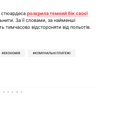
я стюардеса
розкрила темний бік своєї
льнити. За її словами, за найменші
ть тимчасово відстороняти від польотів.
ok
ber
 Whatsapp
и у Messenger
ти у LinkedIn
ЕКОНОМІЯ
КОМУНАЛЬНІ ПЛАТЕЖІ
ook
Google news
 Viber
е у LinkedIn