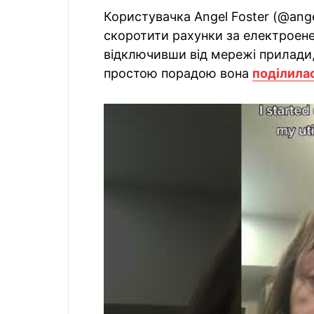
Користувачка Angel Foster (@ange
скоротити рахунки за електроен
відключивши від мережі прилади,
простою порадою вона
поділила