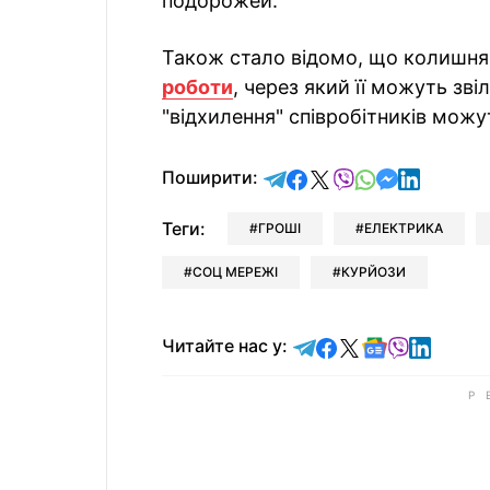
подорожей.
Також стало відомо, що колишн
роботи
, через який її можуть зві
"відхилення" співробітників можу
відправити у Telegram
поділитись у Facebo
поділитись у X
відправити у Vi
відправити у
відправит
відправи
Поширити:
Теги:
ГРОШІ
ЕЛЕКТРИКА
СОЦ МЕРЕЖІ
КУРЙОЗИ
Читайте у Telegram
Читайте у Faceb
Читайте у X
Читайте у 
Читайте у
Читайт
Читайте нас у: