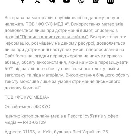
Всі права на матеріали, опубліковані на даному ресурсі,
належать ТОВ "ФОКУС МЕДІА". Використання матеріалів
дозволяється лише при дотриманні вимог, описаних в
розділі "Правила користування сайтом"
. Використовувати
інформацію, розміщену на даному ресурсі, дозволяється
лише при дотриманні наступних умов: гіперпосилання на
Cайт
focus.ua
, згадки першоджерела не нижче першого
абзацу, обсягу використання, який не може перевищувати
50% від загального обсягу оригінального тексту, зміни
заголовку та ліда матеріалу. Використання більшого обсягу
тексту можливе лише за умови отримання письмового
дозволу Компанії.
ТОВ «ФОКУС МЕДІА»
Онлайн-медіа ФОКУС
Ідентифікатор онлайн-медіа в Реєстрі суб’єктів у сфері
медіа — R40-03129
Адреса: 01133, м. Київ, бульвар Лесі Українки, 26