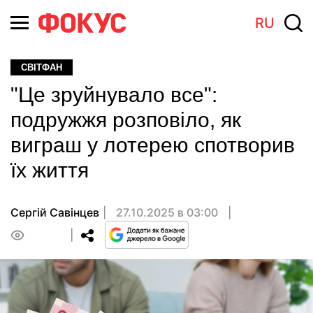
RU
СВІТФАН
"Це зруйнувало все":
подружжя розповіло, як
виграш у лотерею спотворив
їх життя
Сергій Савінцев
27.10.2025 в 03:00
0