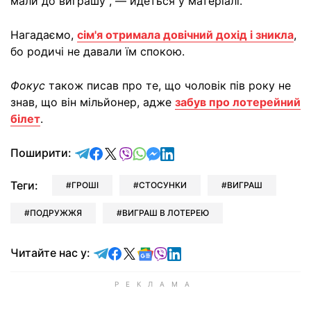
мали до виграшу", — йдеться у матеріалі.
Нагадаємо,
сім'я отримала довічний дохід і зникла
,
бо родичі не давали їм спокою.
Фокус
також писав про те, що чоловік пів року не
знав, що він мільйонер, адже
забув про лотерейний
білет
.
відправити у Telegram
поділитись у Facebook
поділитись у X
відправити у Viber
відправити у Whatsapp
відправити у Messenger
відправити у LinkedIn
Поширити:
Теги:
ГРОШІ
СТОСУНКИ
ВИГРАШ
ПОДРУЖЖЯ
ВИГРАШ В ЛОТЕРЕЮ
Читайте у Telegram
Читайте у Facebook
Читайте у X
Читайте у Google news
Читайте у Viber
Читайте у LinkedIn
Читайте нас у: