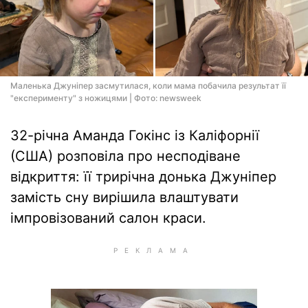
Маленька Джуніпер засмутилася, коли мама побачила результат її
"експерименту" з ножицями | Фото: newsweek
32-річна Аманда Гокінс із Каліфорнії
(США) розповіла про несподіване
відкриття: її трирічна донька Джуніпер
замість сну вирішила влаштувати
імпровізований салон краси.