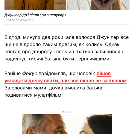
Джуніпер до і після гри в перукаря
Фото: newsweek
Відтоді минуло два роки, але волосся Джуніпер все
ще не відросло таким довгим, як колись. Однак
спогад про доброту і спокій її батька залишився і
надихнув тисячі батьків бути терплячішими.
Раніше
Фокус
повідомляв, що чоловік
пішов
укладати дочку спати, але все пішло не за планом
.
За словами мами, дочка вмовила батька
подивитися мультфільм.
РЕКЛАМА