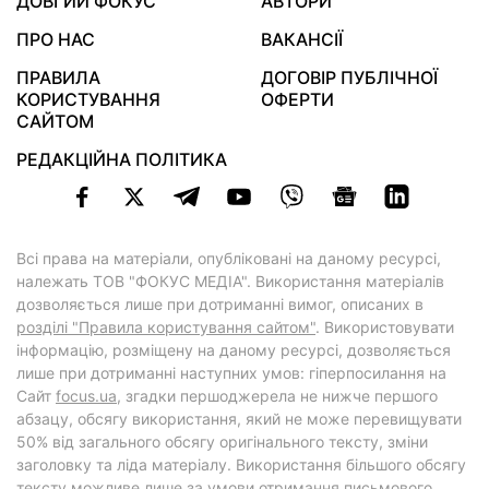
ДОВГИЙ ФОКУС
АВТОРИ
ПРО НАС
ВАКАНСІЇ
ПРАВИЛА
ДОГОВІР ПУБЛІЧНОЇ
КОРИСТУВАННЯ
ОФЕРТИ
САЙТОМ
РЕДАКЦІЙНА ПОЛІТИКА
Всі права на матеріали, опубліковані на даному ресурсі,
належать ТОВ "ФОКУС МЕДІА". Використання матеріалів
дозволяється лише при дотриманні вимог, описаних в
розділі "Правила користування сайтом"
. Використовувати
інформацію, розміщену на даному ресурсі, дозволяється
лише при дотриманні наступних умов: гіперпосилання на
Cайт
focus.ua
, згадки першоджерела не нижче першого
абзацу, обсягу використання, який не може перевищувати
50% від загального обсягу оригінального тексту, зміни
заголовку та ліда матеріалу. Використання більшого обсягу
тексту можливе лише за умови отримання письмового