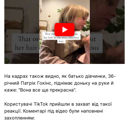
На кадрах також видно, як батько дівчинки, 36-
річний Патрік Гокінс, піднімає доньку на руки й
каже: "Вона все ще прекрасна".
Користувачі TikTok прийшли в захват від такої
реакції. Коментарі під відео були наповнені
захопленням: