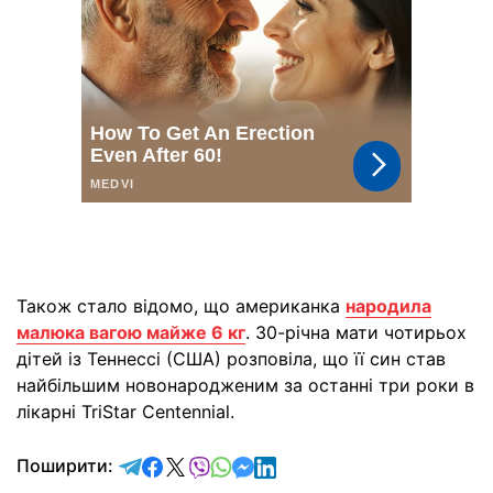
Також стало відомо, що американка
народила
малюка вагою майже 6 кг
. 30-річна мати чотирьох
дітей із Теннессі (США) розповіла, що її син став
найбільшим новонародженим за останні три роки в
лікарні TriStar Centennial.
відправити у Telegram
поділитись у Facebook
поділитись у X
відправити у Viber
відправити у Whatsapp
відправити у Messenger
відправити у LinkedIn
Поширити: