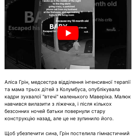
Аліса Грін, медсестра відділення інтенсивної терапії
та мама трьох дітей з Колумбуса, опублікувала
кадри зухвалої "втечі" маленького Маверіка. Малюк
навчився вилазити з ліжечка, і після кількох
безсонних ночей батьки повернули стару
конструкцію назад, але це не зупинило його.
Щоб убезпечити сина, Грін постелила гімнастичний