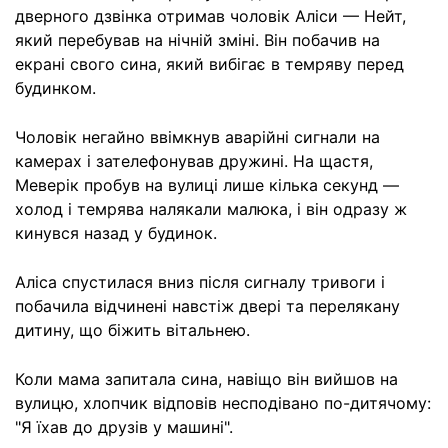
дверного дзвінка отримав чоловік Аліси — Нейт,
який перебував на нічній зміні. Він побачив на
екрані свого сина, який вибігає в темряву перед
будинком.
Чоловік негайно ввімкнув аварійні сигнали на
камерах і зателефонував дружині. На щастя,
Меверік пробув на вулиці лише кілька секунд —
холод і темрява налякали малюка, і він одразу ж
кинувся назад у будинок.
Аліса спустилася вниз після сигналу тривоги і
побачила відчинені навстіж двері та перелякану
дитину, що біжить вітальнею.
Коли мама запитала сина, навіщо він вийшов на
вулицю, хлопчик відповів несподівано по-дитячому:
"Я їхав до друзів у машині".