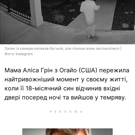
Запис із камери налякав батьків, але пізніше вони заспокоїлися |
Фото: Instagram
Мама Аліса Грін з Огайо (США) пережила
найтривожніший момент у своєму житті,
коли її 18-місячний син відчинив вхідні
двері посеред ночі та вийшов у темряву.