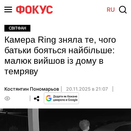
RU
СВІТФАН
Камера Ring зняла те, чого
батьки бояться найбільше:
малюк вийшов із дому в
темряву
Костянтин Пономарьов
20.11.2025 в 21:07
0