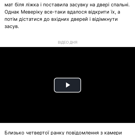
мат біля ліжка і поставила засувку на двері спальні.
Однак Меверіку все-таки вдалося відкрити їх, а
потім дістатися до вхідних дверей і відімкнути
засув.
ВІДЕО ДНЯ
Play
Video
Близько четвертої ранку повідомлення з камери