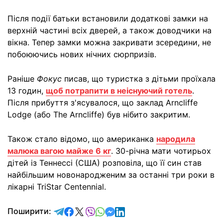
Після події батьки встановили додаткові замки на
верхній частині всіх дверей, а також доводчики на
вікна. Тепер замки можна закривати зсередини, не
побоюючись нових нічних сюрпризів.
Раніше
Фокус
писав, що туристка з дітьми проїхала
13 годин,
щоб потрапити в неіснуючий готель
.
Після прибуття з'ясувалося, що заклад Arncliffe
Lodge (або The Arncliffe) був нібито закритим.
Також стало відомо, що американка
народила
малюка вагою майже 6 кг
. 30-річна мати чотирьох
дітей із Теннессі (США) розповіла, що її син став
найбільшим новонародженим за останні три роки в
лікарні TriStar Centennial.
відправити у Telegram
поділитись у Facebook
поділитись у X
відправити у Viber
відправити у Whatsapp
відправити у Messenger
відправити у LinkedIn
Поширити: