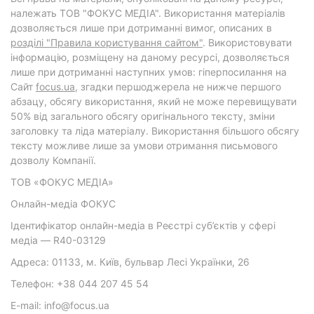
належать ТОВ "ФОКУС МЕДІА". Використання матеріалів
дозволяється лише при дотриманні вимог, описаних в
розділі "Правила користування сайтом"
. Використовувати
інформацію, розміщену на даному ресурсі, дозволяється
лише при дотриманні наступних умов: гіперпосилання на
Cайт
focus.ua
, згадки першоджерела не нижче першого
абзацу, обсягу використання, який не може перевищувати
50% від загального обсягу оригінального тексту, зміни
заголовку та ліда матеріалу. Використання більшого обсягу
тексту можливе лише за умови отримання письмового
дозволу Компанії.
ТОВ «ФОКУС МЕДІА»
Онлайн-медіа ФОКУС
Ідентифікатор онлайн-медіа в Реєстрі суб’єктів у сфері
медіа — R40-03129
Адреса: 01133, м. Київ, бульвар Лесі Українки, 26
Телефон: +38 044 207 45 54
E-mail: info@focus.ua