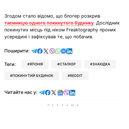
Згодом стало відомо, що блогер розкрив
таємницю одного покинутого будинку
. Дослідник
покинутих місць під ніком Freaktography проник
усередині і зафіксував те, що побачив.
відправити у Telegram
поділитись у Facebook
поділитись у X
відправити у Viber
відправити у Whatsapp
відправити у Messenger
відправити у LinkedIn
Поширити:
Теги:
ЯПОНІЯ
СТАЛКЕР
ЗНАХІДКА
ПОКИНУТИЙ БУДИНОК
REDDIT
Читайте у Telegram
Читайте у Facebook
Читайте у X
Читайте у Google news
Читайте у Viber
Читайте у LinkedIn
Читайте нас у: