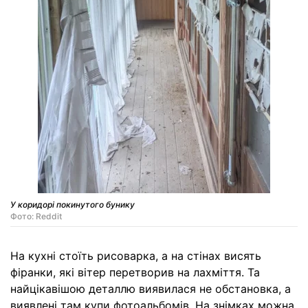
У коридорі покинутого бунику
Фото: Reddit
На кухні стоїть рисоварка, а на стінах висять
фіранки, які вітер перетворив на лахміття. Та
найцікавішою деталлю виявилася не обстановка, а
виявлені там купи фотоальбомів. На знімках можна