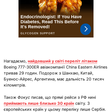
Нагадаємо,
найдовший у світі переліт літаком
Boeing 777-300ER авіакомпанії China Eastern Airlines
тривав 29 годин. Подорож з Шанхаю, Китай,
Буенос-Айрес, Аргентина, має дальність 20 тисяч
кілометрів.
Також
Фокус
писав, що прямі рейси з РФ нині
приймають лише близько 30 країн
світу. З
європейських країн у цьому переліку лише Сербія.