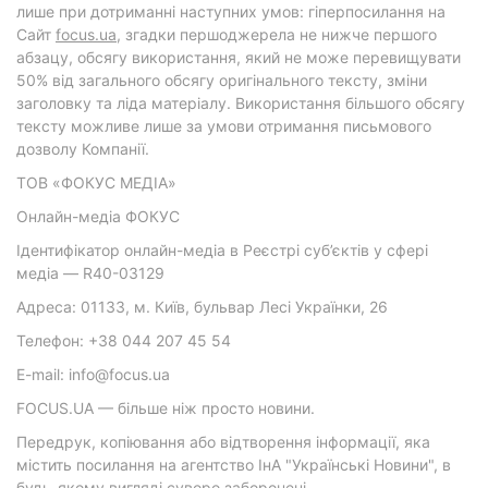
лише при дотриманні наступних умов: гіперпосилання на
Cайт
focus.ua
, згадки першоджерела не нижче першого
абзацу, обсягу використання, який не може перевищувати
50% від загального обсягу оригінального тексту, зміни
заголовку та ліда матеріалу. Використання більшого обсягу
тексту можливе лише за умови отримання письмового
дозволу Компанії.
ТОВ «ФОКУС МЕДІА»
Онлайн-медіа ФОКУС
Ідентифікатор онлайн-медіа в Реєстрі суб’єктів у сфері
медіа — R40-03129
Адреса: 01133, м. Київ, бульвар Лесі Українки, 26
Телефон: +38 044 207 45 54
E-mail: info@focus.ua
FOCUS.UA — більше ніж просто новини.
Передрук, копіювання або відтворення інформації, яка
містить посилання на агентство ІнА "Українські Новини", в
будь-якому вигляді суворо заборонені.