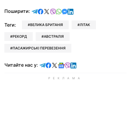
відправити у Telegram
поділитись у Facebook
поділитись у X
відправити у Viber
відправити у Whatsapp
відправити у Messenger
відправити у LinkedIn
Поширити:
Теги:
ВЕЛИКА БРИТАНІЯ
ЛІТАК
РЕКОРД
АВСТРАЛІЯ
ПАСАЖИРСЬКІ ПЕРЕВЕЗЕННЯ
Читайте у Telegram
Читайте у Facebook
Читайте у X
Читайте у Google news
Читайте у Viber
Читайте у LinkedIn
Читайте нас у: