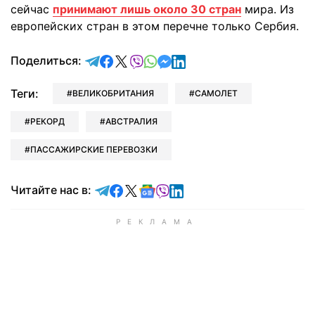
сейчас
принимают лишь около 30 стран
мира. Из
европейских стран в этом перечне только Сербия.
отправить в Telegram
поделиться в Facebook
поделиться в X
отправить в Viber
отправить в Whatsapp
отправить в Messenger
отправить в LinkedIn
Поделиться:
Теги:
ВЕЛИКОБРИТАНИЯ
САМОЛЕТ
РЕКОРД
АВСТРАЛИЯ
ПАССАЖИРСКИЕ ПЕРЕВОЗКИ
Читайте в Telegram
Читайте в Facebook
Читайте в X
Читайте в Google news
Читайте в Viber
Читайте в LinkedIn
Читайте нас в: