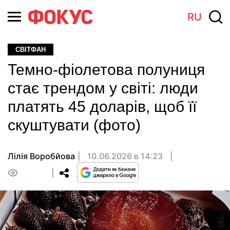
RU
СВІТФАН
Темно-фіолетова полуниця
стає трендом у світі: люди
платять 45 доларів, щоб її
скуштувати (фото)
Лілія Воробйова
10.06.2026 в 14:23
0