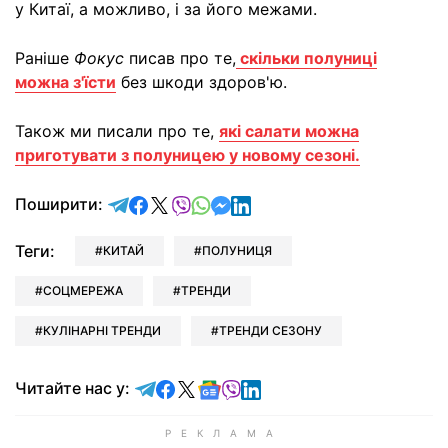
у Китаї, а можливо, і за його межами.
Раніше
Фокус
писав про те,
скільки полуниці
можна з'їсти
без шкоди здоров'ю.
Також ми писали про те,
які салати можна
приготувати з полуницею у новому сезоні.
відправити у Telegram
поділитись у Facebook
поділитись у X
відправити у Viber
відправити у Whatsapp
відправити у Messenger
відправити у LinkedIn
Поширити:
Теги:
КИТАЙ
ПОЛУНИЦЯ
СОЦМЕРЕЖА
ТРЕНДИ
КУЛІНАРНІ ТРЕНДИ
ТРЕНДИ СЕЗОНУ
Читайте у Telegram
Читайте у Facebook
Читайте у X
Читайте у Google news
Читайте у Viber
Читайте у LinkedIn
Читайте нас у: