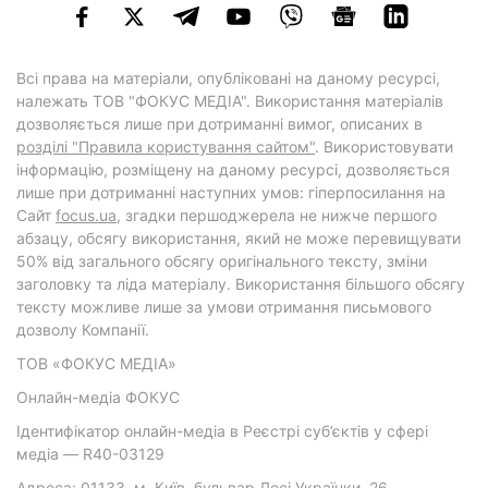
Всі права на матеріали, опубліковані на даному ресурсі,
належать ТОВ "ФОКУС МЕДІА". Використання матеріалів
дозволяється лише при дотриманні вимог, описаних в
розділі "Правила користування сайтом"
. Використовувати
інформацію, розміщену на даному ресурсі, дозволяється
лише при дотриманні наступних умов: гіперпосилання на
Cайт
focus.ua
, згадки першоджерела не нижче першого
абзацу, обсягу використання, який не може перевищувати
50% від загального обсягу оригінального тексту, зміни
заголовку та ліда матеріалу. Використання більшого обсягу
тексту можливе лише за умови отримання письмового
дозволу Компанії.
ТОВ «ФОКУС МЕДІА»
Онлайн-медіа ФОКУС
Ідентифікатор онлайн-медіа в Реєстрі суб’єктів у сфері
медіа — R40-03129
Адреса: 01133, м. Київ, бульвар Лесі Українки, 26