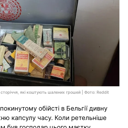
 сторіччя, які коштують шалених грошей | Фото: Reddit
окинутому обійсті в Бельгії дивну
ню капсулу часу. Коли ретельніше
им був господар цього маєтку.