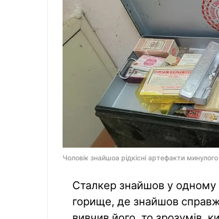
Чоловік знайшоа рідкісні артефакти минулого
Сталкер знайшов у одному п
горище, де знайшов справж
вивчив його, то зрозумів, к