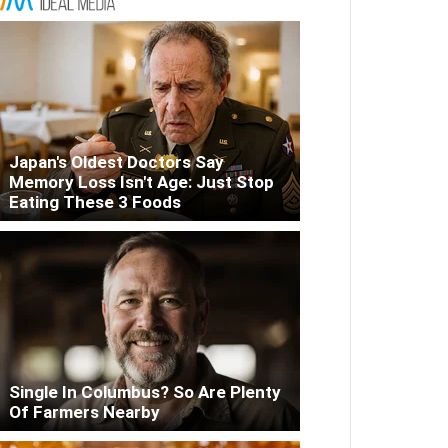
Japan's Oldest Doctors Say
Memory Loss Isn't Age: Just Stop
Eating These 3 Foods
Single In Columbus? So Are Plenty
Of Farmers Nearby