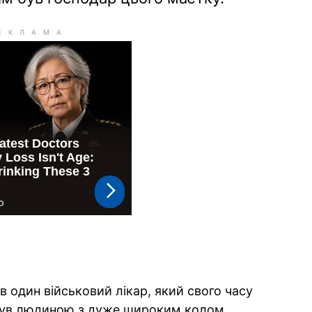
 один військовий лікар, який свого часу
 був людиною з дуже широким колом