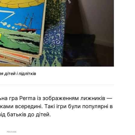
дітей і підлітків
ьна гра Perma із зображенням лижників —
ками всередині. Такі ігри були популярні в
ід батьків до дітей.
РЕКЛАМА