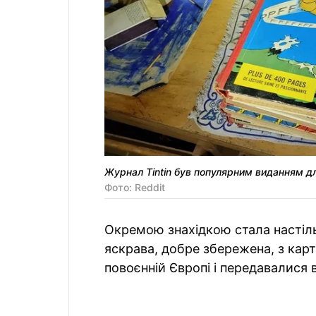
Журнал Tintin був популярним виданням для 
Фото: Reddit
Окремою знахідкою стала настіл
яскрава, добре збережена, з карт
повоєнній Європі і передавалися в