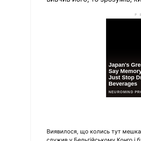
Виявилося, що колись тут мешкав
служив у Бельгійському Конго і