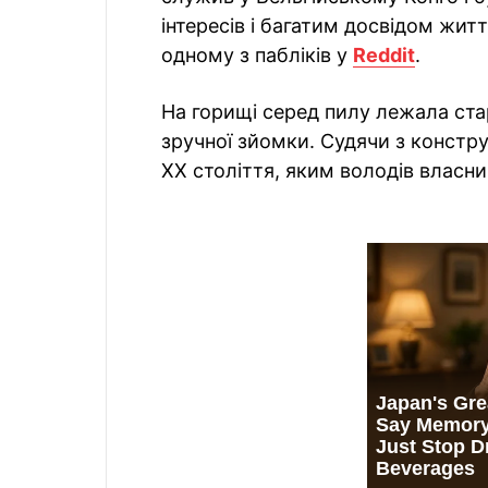
інтересів і багатим досвідом житт
одному з пабліків у
Reddit
.
На горищі серед пилу лежала ста
зручної зйомки. Судячи з констру
XX століття, яким володів власник