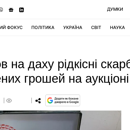
ДУМКИ
ИЙ ФОКУС
ПОЛІТИКА
УКРАЇНА
СВІТ
НАУКА
ДІДЖИТАЛ
АВТО
СВІТФАН
КУ
 на даху рідкісні скар
их грошей на аукціоні
8
0