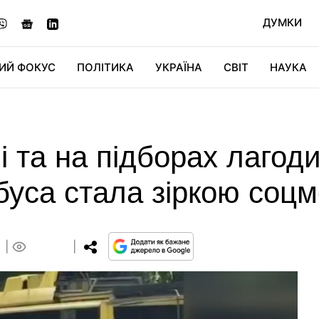
ДУМКИ
ИЙ ФОКУС
ПОЛІТИКА
УКРАЇНА
СВІТ
НАУКА
ДІДЖИТАЛ
АВТО
СВІТФАН
КУ
ні та на підборах лагод
буса стала зіркою соцм
0