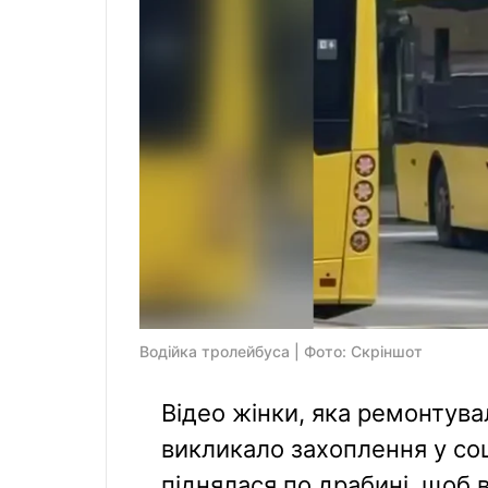
Водійка тролейбуса | Фото: Скріншот
Відео жінки, яка ремонтува
викликало захоплення у со
піднялася по драбині, щоб