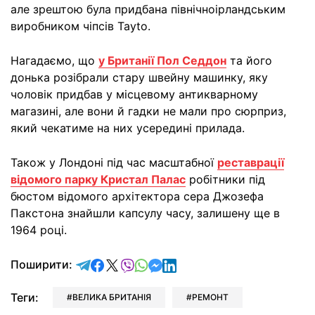
але зрештою була придбана північноірландським
виробником чіпсів Tayto.
Нагадаємо, що
у Британії Пол Седдон
та його
донька розібрали стару швейну машинку, яку
чоловік придбав у місцевому антикварному
магазині, але вони й гадки не мали про сюрприз,
який чекатиме на них усередині прилада.
Також у Лондоні під час масштабної
реставрації
відомого парку Кристал Палас
робітники під
бюстом відомого архітектора сера Джозефа
Пакстона знайшли капсулу часу, залишену ще в
1964 році.
відправити у Telegram
поділитись у Facebook
поділитись у X
відправити у Viber
відправити у Whatsapp
відправити у Messenger
відправити у LinkedIn
Поширити:
Теги:
ВЕЛИКА БРИТАНІЯ
РЕМОНТ