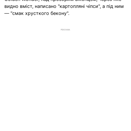
видно вміст, написано "картопляні чіпси", а під ним
— "смак хрусткого бекону".
РЕКЛАМА