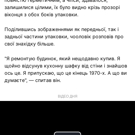
повністю герметичним, а чіпси, здавалося,
залишилися цілими, їх було видно крізь прозорі
віконця з обох боків упаковки.
Поділившись зображеннями як передньої, так і
задньої частини упаковки, чооловік розповів про
свої знахідку більше.
"Я ремонтую будинок, який нещодавно купив. Я
щойно відсунув кухонну шафку від стіни і знайшов
ось це. Я припускаю, що це кінець 1970-х. А що ви
думаєте", — спитав він.
ВІДЕО ДНЯ