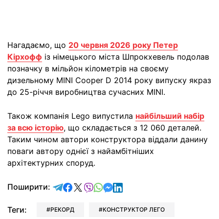
Нагадаємо, що
20 червня 2026 року Петер
Кірхофф
із німецького міста Шпрокхевель подолав
позначку в мільйон кілометрів на своєму
дизельному MINI Cooper D 2014 року випуску якраз
до 25-річчя виробництва сучасних MINI.
Також компанія Lego випустила
найбільший набір
за всю історію
, що складається з 12 060 деталей.
Таким чином автори конструктора віддали данину
поваги автору однієї з найамбітніших
архітектурних споруд.
відправити у Telegram
поділитись у Facebook
поділитись у X
відправити у Viber
відправити у Whatsapp
відправити у Messenger
відправити у LinkedIn
Поширити:
Теги:
РЕКОРД
КОНСТРУКТОР ЛЕГО