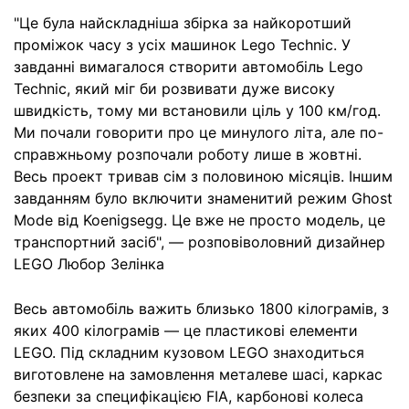
"Це була найскладніша збірка за найкоротший
проміжок часу з усіх машинок Lego Technic. У
завданні вимагалося створити автомобіль Lego
Technic, який міг би розвивати дуже високу
швидкість, тому ми встановили ціль у 100 км/год.
Ми почали говорити про це минулого літа, але по-
справжньому розпочали роботу лише в жовтні.
Весь проект тривав сім з половиною місяців. Іншим
завданням було включити знаменитий режим Ghost
Mode від Koenigsegg. Це вже не просто модель, це
транспортний засіб", — розповіволовний дизайнер
LEGO Любор Зелінка
Весь автомобіль важить близько 1800 кілограмів, з
яких 400 кілограмів — це пластикові елементи
LEGO. Під складним кузовом LEGO знаходиться
виготовлене на замовлення металеве шасі, каркас
безпеки за специфікацією FIA, карбонові колеса