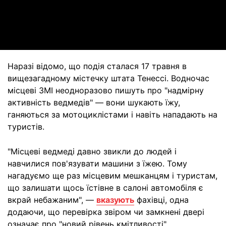
Video
Наразі відомо, що подія сталася 17 травня в
вищезагадному містечку штата Тенессі. Водночас
місцеві ЗМІ неодноразово пишуть про "надмірну
активність ведмедів" — вони шукають їжу,
ганяються за мотоциклістами і навіть нападають на
туристів.
"Місцеві ведмеді давно звикли до людей і
навчилися пов'язувати машини з їжею. Тому
нагадуємо ще раз місцевим мешканцям і туристам,
що залишати щось їстівне в салоні автомобіля є
вкрай небажаним", —
вказують
фахівці, одна
додаючи, що перевірка звіром чи замкнені двері
означає про "новий рівень кмітливості".