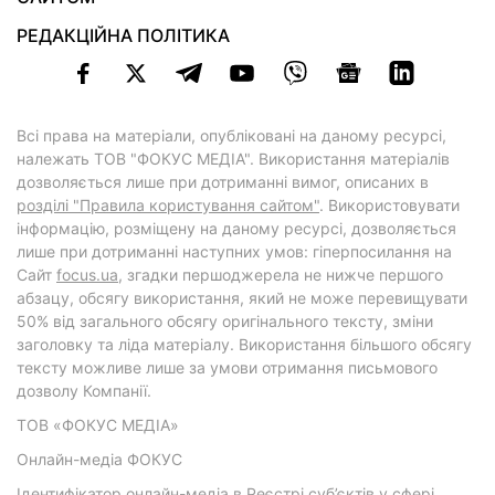
РЕДАКЦІЙНА ПОЛІТИКА
Всі права на матеріали, опубліковані на даному ресурсі,
належать ТОВ "ФОКУС МЕДІА". Використання матеріалів
дозволяється лише при дотриманні вимог, описаних в
розділі "Правила користування сайтом"
. Використовувати
інформацію, розміщену на даному ресурсі, дозволяється
лише при дотриманні наступних умов: гіперпосилання на
Cайт
focus.ua
, згадки першоджерела не нижче першого
абзацу, обсягу використання, який не може перевищувати
50% від загального обсягу оригінального тексту, зміни
заголовку та ліда матеріалу. Використання більшого обсягу
тексту можливе лише за умови отримання письмового
дозволу Компанії.
ТОВ «ФОКУС МЕДІА»
Онлайн-медіа ФОКУС
Ідентифікатор онлайн-медіа в Реєстрі суб’єктів у сфері