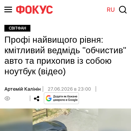
RU
СВІТФАН
Профі найвищого рівня:
кмітливий ведмідь "обчистив"
авто та прихопив із собою
ноутбук (відео)
Артемій Калінін
27.06.2026 в 23:00
0