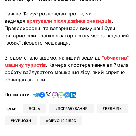
Раніше
Фокус
розповідав про те, як
ведмедя
врятували після дзвінка очевидців
.
Правоохоронці та ветеринари вимушені були
використали транквілізатор і сітку через невдалий
"вояж" лісового мешканця.
Згодом стало відомо, як інший ведмідь
"обчистив"
машину туристів
. Камера спостереження впіймала
роботу вайлуватого мешканця лісу, який спритно
обчищав автівки.
відправити у Telegram
поділитись у Facebook
поділитись у X
відправити у Viber
відправити у Whatsapp
відправити у Messenger
відправити у LinkedIn
Поширити:
Теги:
США
ПОГРАБУВАННЯ
ВЕДМІДЬ
КУРЙОЗИ
ВІРУСНЕ ВІДЕО