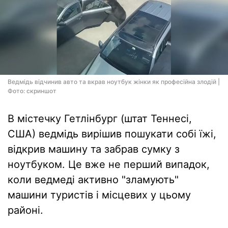
Ведмідь відчинив авто та вкрав ноутбук жінки як професійна злодій |
Фото: скриншот
В містечку Гетлінбург (штат Теннесі,
США) ведмідь вирішив пошукати собі їжі,
відкрив машину та забрав сумку з
ноутбуком. Це вже не перший випадок,
коли ведмеді активно "зламують"
машини туристів і місцевих у цьому
районі.