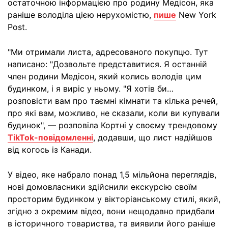
остаточною інформацією про родину Медісон, яка
раніше володіла цією нерухомістю,
пише
New York
Post.
"Ми отримали листа, адресованого покупцю. Тут
написано: "Дозвольте представитися. Я останній
член родини Медісон, який колись володів цим
будинком, і я виріс у ньому. "Я хотів би…
розповісти вам про таємні кімнати та кілька речей,
про які вам, можливо, не сказали, коли ви купували
будинок", — розповіла Кортні у своєму трендовому
TikTok-повідомленні
, додавши, що лист надійшов
від когось із Канади.
У відео, яке набрало понад 1,5 мільйона переглядів,
нові домовласники здійснили екскурсію своїм
просторим будинком у вікторіанському стилі, який,
згідно з окремим відео, вони нещодавно придбали
в історичного товариства, та виявили його раніше