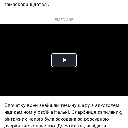
замасковані деталі.
ВІДЕО ДНЯ
Play
Video
Спочатку вони знайшли таємну шафу з алкоголем
над каміном у своїй вітальні. Скарбниця запилених,
вінтажних напоїв була захована за розсувною
дзеркальною панеллю. Десятилітні, невідкриті