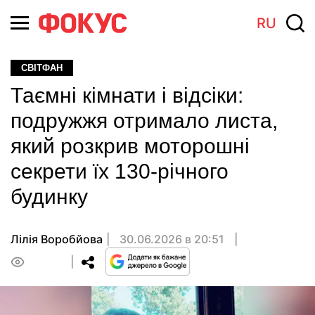
RU
СВІТФАН
Таємні кімнати і відсіки:
подружжя отримало листа,
який розкрив моторошні
секрети їх 130-річного
будинку
Лілія Воробйова
30.06.2026 в 20:51
0