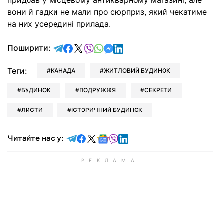
придбав у місцевому антикварному магазині, але
вони й гадки не мали про сюрприз, який чекатиме
на них усередині прилада.
відправити у Telegram
поділитись у Facebook
поділитись у X
відправити у Viber
відправити у Whatsapp
відправити у Messenger
відправити у LinkedIn
Поширити:
Теги:
КАНАДА
ЖИТЛОВИЙ БУДИНОК
БУДИНОК
ПОДРУЖЖЯ
СЕКРЕТИ
ЛИСТИ
ІСТОРИЧНИЙ БУДИНОК
Читайте у Telegram
Читайте у Facebook
Читайте у X
Читайте у Google news
Читайте у Viber
Читайте у LinkedIn
Читайте нас у: