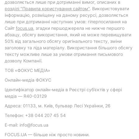
дозволяється лише при дотриманні вимог, описаних в
розділі "Правила користування сайтом"
. Використовувати
інформацію, розміщену на даному ресурсі, дозволяється
лише при дотриманні наступних умов: гіперпосилання на
Cайт
focus.ua
, згадки першоджерела не нижче першого
абзацу, обсягу використання, який не може перевищувати
50% від загального обсягу оригінального тексту, зміни
заголовку та ліда матеріалу. Використання більшого обсягу
тексту можливе лише за умови отримання письмового
дозволу Компанії.
ТОВ «ФОКУС МЕДІА»
Онлайн-медіа ФОКУС
Ідентифікатор онлайн-медіа в Реєстрі суб’єктів у сфері
медіа — R40-03129
Адреса: 01133, м. Київ, бульвар Лесі Українки, 26
Телефон: +38 044 207 45 54
E-mail: info@focus.ua
FOCUS.UA — більше ніж просто новини.