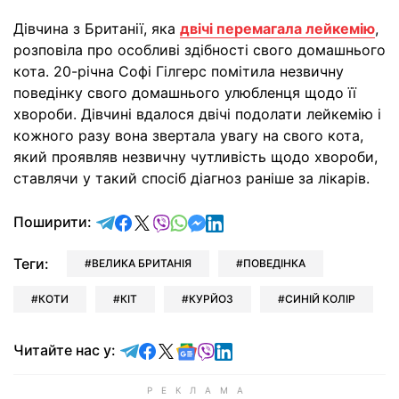
Дівчина з Британії, яка
двічі перемагала лейкемію
,
розповіла про особливі здібності свого домашнього
кота. 20-річна Софі Гілгерс помітила незвичну
поведінку свого домашнього улюбленця щодо її
хвороби. Дівчині вдалося двічі подолати лейкемію і
кожного разу вона звертала увагу на свого кота,
який проявляв незвичну чутливість щодо хвороби,
ставлячи у такий спосіб діагноз раніше за лікарів.
відправити у Telegram
поділитись у Facebook
поділитись у X
відправити у Viber
відправити у Whatsapp
відправити у Messenger
відправити у LinkedIn
Поширити:
Теги:
ВЕЛИКА БРИТАНІЯ
ПОВЕДІНКА
КОТИ
КІТ
КУРЙОЗ
СИНІЙ КОЛІР
Читайте у Telegram
Читайте у Facebook
Читайте у X
Читайте у Google news
Читайте у Viber
Читайте у LinkedIn
Читайте нас у: