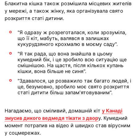
Блакитна кішка також розмішила місцевих жителів
у мережі, а також жінку, яка організувала свято
розкриття статі дитини.
"Я одразу ж розреготалася, коли зрозуміла,
що її кіт, мабуть, валявся в залишках
кукурудзяного крохмалю в моєму саду".
"Я так рада, що вона знайшла в цьому
кумедний бік, і це зробило всю ситуацію ще
смішнішою. ​​На щастя, після кількох купань
кішки, вона більше не синя".
"Здавалося, це розважило так багато людей, і
це, безумовно, зробило моє свято розкриття
статі дитити більш запам'ятовуваним".
Нагадаємо, що сміливий, домашній кіт
у Канаді
змусив дикого ведмедя тікати з двор
у. Кумедний
момент потрапив на відео й швидко став вірусним
у соцмережах.