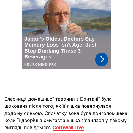
Власниця домашньої тварини з Британії була
шокована після того, як її кішка повернулася
додому синьою. Спочатку вона була приголомшена,
коли її дворічна смугаста кішка з'явилася у такому
вигляді, повідомляє
Cornwall Live
.