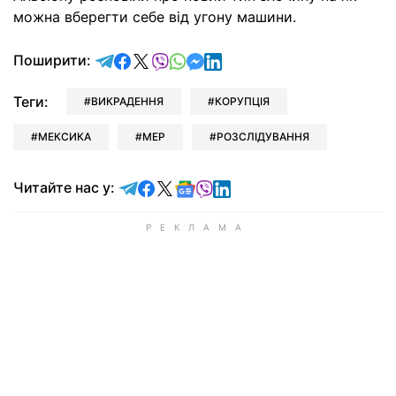
можна вберегти себе від угону машини.
відправити у Telegram
поділитись у Facebook
поділитись у X
відправити у Viber
відправити у Whatsapp
відправити у Messenger
відправити у LinkedIn
Поширити:
Теги:
ВИКРАДЕННЯ
КОРУПЦІЯ
МЕКСИКА
МЕР
РОЗСЛІДУВАННЯ
Читайте у Telegram
Читайте у Facebook
Читайте у X
Читайте у Google news
Читайте у Viber
Читайте у LinkedIn
Читайте нас у: