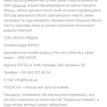
лише при дотриманні наступних умов: гіперпосилання на
Cайт
focus.ua
, згадки першоджерела не нижче першого
абзацу, обсягу використання, який не може перевищувати
50% від загального обсягу оригінального тексту, зміни
заголовку та ліда матеріалу. Використання більшого обсягу
тексту можливе лише за умови отримання письмового
дозволу Компанії.
ТОВ «ФОКУС МЕДІА»
Онлайн-медіа ФОКУС
Ідентифікатор онлайн-медіа в Реєстрі суб’єктів у сфері
медіа — R40-03129
Адреса: 01133, м. Київ, бульвар Лесі Українки, 26
Телефон: +38 044 207 45 54
E-mail: info@focus.ua
FOCUS.UA — більше ніж просто новини.
Передрук, копіювання або відтворення інформації, яка
містить посилання на агентство ІнА "Українські Новини", в
будь-якому вигляді суворо заборонені.