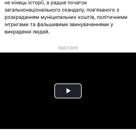
не кінець історії, а радше початок
загальнонаціонального скандалу, пов'язаного з
розкраданням муніципальних коштів, політичними
інтригами та фальшивими звинуваченнями у
викраденні людей.
ВІДЕО ДНЯ
Play
Video