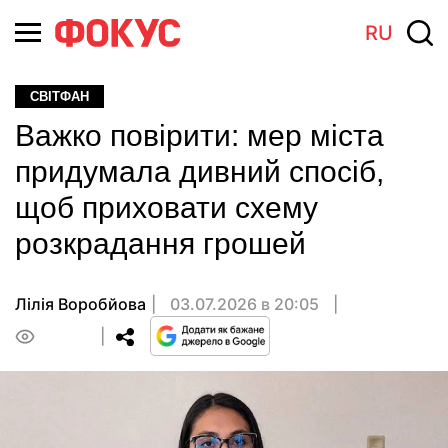
RU
СВІТФАН
Важко повірити: мер міста
придумала дивний спосіб,
щоб приховати схему
розкрадання грошей
Лілія Воробйова
03.07.2026 в 20:05
0