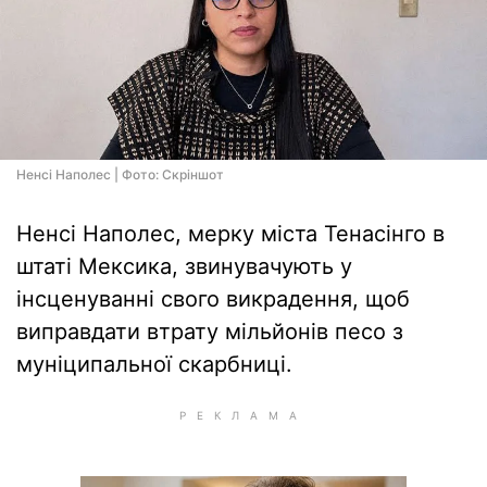
Ненсі Наполес | Фото: Скріншот
Ненсі Наполес, мерку міста Тенасінго в
штаті Мексика, звинувачують у
інсценуванні свого викрадення, щоб
виправдати втрату мільйонів песо з
муніципальної скарбниці.