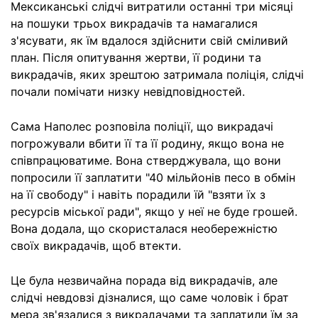
Мексиканські слідчі витратили останні три місяці
на пошуки трьох викрадачів та намагалися
з'ясувати, як їм вдалося здійснити свій сміливий
план. Після опитування жертви, її родини та
викрадачів, яких зрештою затримала поліція, слідчі
почали помічати низку невідповідностей.
Сама Наполес розповіла поліції, що викрадачі
погрожували вбити її та її родину, якщо вона не
співпрацюватиме. Вона стверджувала, що вони
попросили її заплатити "40 мільйонів песо в обмін
на її свободу" і навіть порадили їй "взяти їх з
ресурсів міської ради", якщо у неї не буде грошей.
Вона додала, що скористалася необережністю
своїх викрадачів, щоб втекти.
Це була незвичайна порада від викрадачів, але
слідчі невдовзі дізналися, що саме чоловік і брат
мера зв'язалися з викрадачами та заплатили їм за