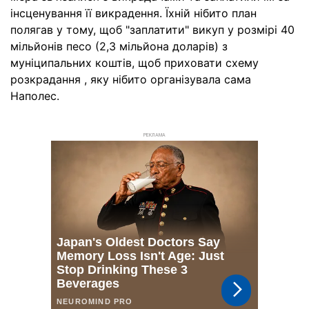
інсценування її викрадення. Їхній нібито план
полягав у тому, щоб "заплатити" викуп у розмірі 40
мільйонів песо (2,3 мільйона доларів) з
муніципальних коштів, щоб приховати схему
розкрадання , яку нібито організувала сама
Наполес.
РЕКЛАМА