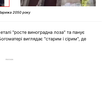
 Парижа 2050 року
металі "росте виноградна лоза" та панує
огоматері виглядає "старим і сірим", де
РЕКЛАМА