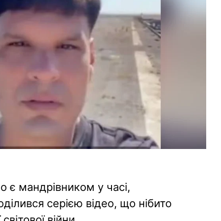
о є мандрівником у часі,
ділився серією відео, що нібито
світової війни.