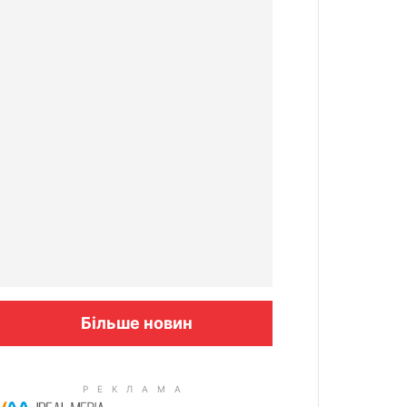
Більше новин
Columbus: High Blood Sugar
Patients Are Quietly Using This