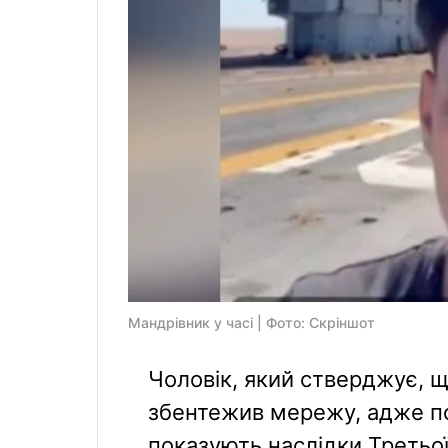
Мандрівник у часі | Фото: Скріншот
Чоловік, який стверджує, щ
збентежив мережу, адже по
показують наслідки Третьої 