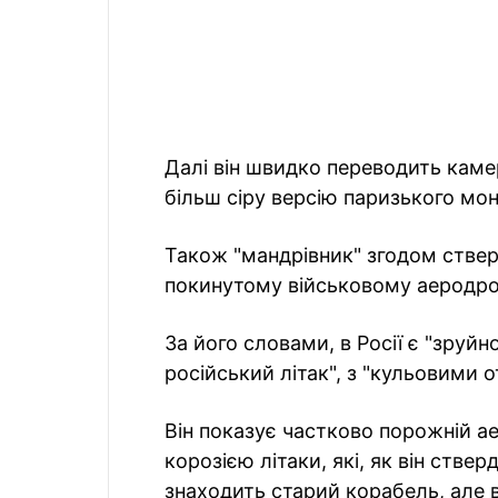
Далі він швидко переводить кам
більш сіру версію паризького мо
Також "мандрівник" згодом стверд
покинутому військовому аеродро
За його словами, в Росії є "зруй
російський літак", з "кульовими 
Він показує частково порожній а
корозією літаки, які, як він стве
знаходить старий корабель, але ві