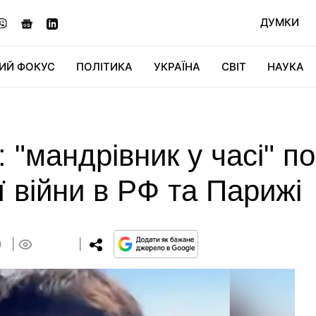
ДУМКИ
ИЙ ФОКУС
ПОЛІТИКА
УКРАЇНА
СВІТ
НАУКА
ДІДЖИТАЛ
АВТО
СВІТФАН
КУ
: "мандрівник у часі" п
ї війни в РФ та Парижі
0
0