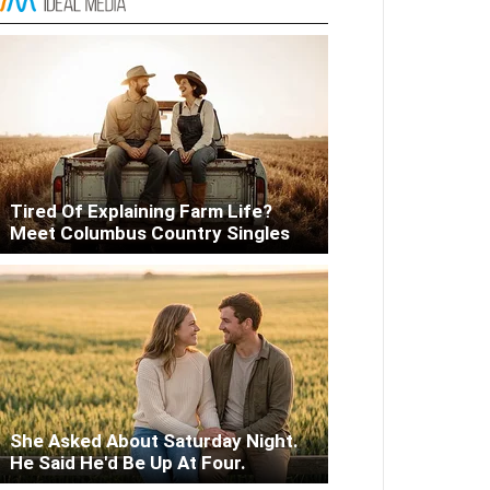
Liver Fix
Tired Of Explaining Farm Life?
Meet Columbus Country Singles
She Asked About Saturday Night.
He Said He'd Be Up At Four.