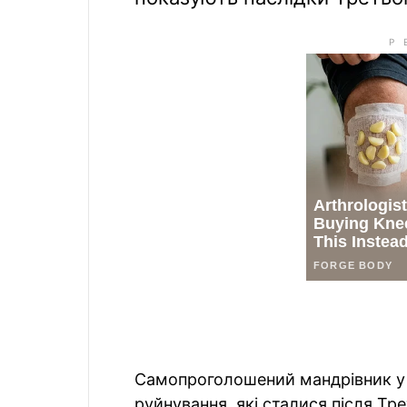
Самопроголошений мандрівник у ч
руйнування, які сталися після Тре