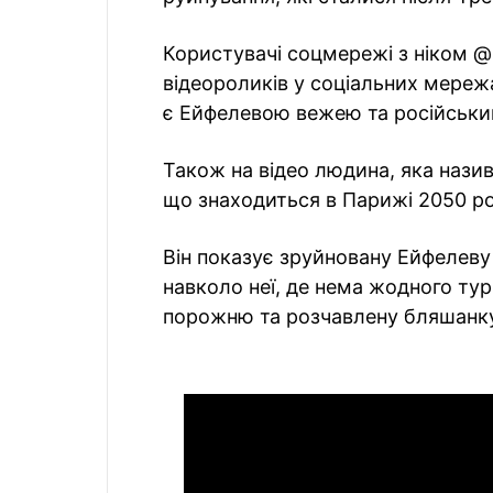
Користувачі соцмережі з ніком @
відеороликів у соціальних мережа
є Ейфелевою вежею та російськи
Також на відео людина, яка назив
що знаходиться в Парижі 2050 рок
Він показує зруйновану Ейфелев
навколо неї, де нема жодного тур
порожню та розчавлену бляшанку 