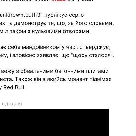
unknown.path31 публікує серію
х та демонструє те, що, за його словами,
м літаком з кульовими отворами.
ає себе мандрівником у часі, стверджує,
у, і зловісно заявляє, що "щось сталося".
у вежу з обваленими бетонними плитами
иста. Також він в якийсь момент піднімає
Red Bull.
ВІДЕО ДНЯ