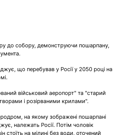
еру до собору, демонструючи пошарпану,
нумента.
жує, що перебував у Росії у 2050 році на
мі.
нований військовий аеропорт" та "старий
отворами і розірваними крилами".
еродром, на якому зображені пошарпані
рджує, належать Росії. Потім чоловік
н стоїть на мілині без води, оточений