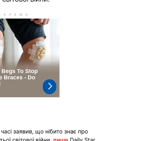
асі заявив, що нібито знає про
тьої світової війни,
пише
Daily Star.