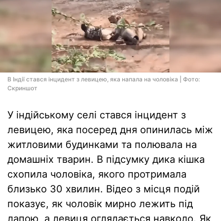
В Індії стався інцидент з левицею, яка напала на чоловіка | Фото:
Скриншот
У індійському селі стався інцидент з
левицею, яка посеред дня опинилась між
житловими будинками та полювала на
домашніх тварин. В підсумку дика кішка
схопила чоловіка, якого протримала
близько 30 хвилин. Відео з місця подій
показує, як чоловік мирно лежить під
лапою, а левиця оглядається навколо. Як