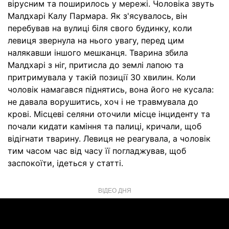
вірусним та поширилось у мережі. Чоловіка звуть
Малдхарі Калу Пармара. Як з'ясувалось, він
перебував на вулиці біля свого будинку, коли
левиця звернула на нього увагу, перед цим
налякавши іншого мешканця. Тварина збила
Малдхарі з ніг, притисла до землі лапою та
притримувала у такій позиції 30 хвилин. Коли
чоловік намагався піднятись, вона його не кусала:
не давала ворушитись, хоч і не травмувала до
крові. Місцеві селяни оточили місце інциденту та
почали кидати каміння та палиці, кричали, щоб
відігнати тварину. Левиця не реагувала, а чоловік
тим часом час від часу її погладжував, щоб
заспокоїти, ідеться у статті.
ВІДЕО ДНЯ