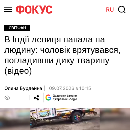
RU
СВІТФАН
В Індії левиця напала на
людину: чоловік врятувався,
погладивши дику тварину
(відео)
Олена Бурдейна
09.07.2026 в 10:15
0