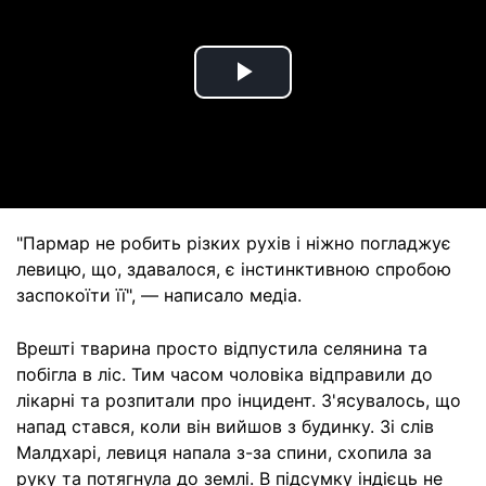
Play
Video
"Пармар не робить різких рухів і ніжно погладжує
левицю, що, здавалося, є інстинктивною спробою
заспокоїти її", — написало медіа.
Врешті тварина просто відпустила селянина та
побігла в ліс. Тим часом чоловіка відправили до
лікарні та розпитали про інцидент. З'ясувалось, що
напад стався, коли він вийшов з будинку. Зі слів
Малдхарі, левиця напала з-за спини, схопила за
руку та потягнула до землі. В підсумку індієць не