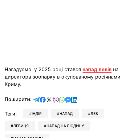
Нагадуємо, у 2025 році стався
напад левів
на
директора зоопарку в окупованому росіянами
Криму.
відправити у Telegram
поділитись у Facebook
поділитись у X
відправити у Viber
відправити у Whatsapp
відправити у Messenger
відправити у LinkedIn
Поширити:
Теги:
ІНДІЯ
НАПАД
ЛЕВ
ЛЕВИЦЯ
НАПАД НА ЛЮДИНУ