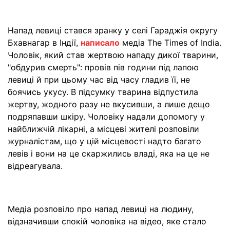
Напад левиці стався зранку у селі Гараджія округу
Бхавнагар в Індії,
написало
медіа The Times of India.
Чоловік, який став жертвою нападу дикої тварини,
"обдурив смерть": провів пів години під лапою
левиці й при цьому час від часу гладив її, не
боячись укусу. В підсумку тварина відпустила
жертву, жодного разу не вкусивши, а лише дещо
подряпавши шкіру. Чоловіку надали допомогу у
найближчій лікарні, а місцеві жителі розповіли
журналістам, що у цій місцевості надто багато
левів і вони на це скаржились владі, яка на це не
відреагувала.
Медіа розповіло про напад левиці на людину,
відзначивши спокій чоловіка на відео, яке стало