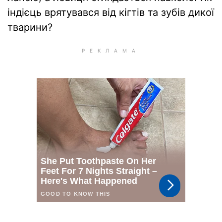
індієць врятувався від кігтів та зубів дикої
тварини?