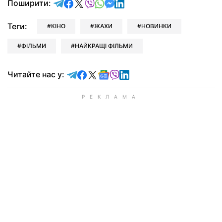
відправити у Telegram
поділитись у Facebook
поділитись у X
відправити у Viber
відправити у Whatsapp
відправити у Messenger
відправити у LinkedIn
Поширити:
Теги:
КІНО
ЖАХИ
НОВИНКИ
ФІЛЬМИ
НАЙКРАЩІ ФІЛЬМИ
Читайте у Telegram
Читайте у Facebook
Читайте у X
Читайте у Google news
Читайте у Viber
Читайте у LinkedIn
Читайте нас у: