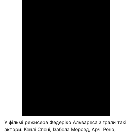
У фільмі режисера Федеріко Альвареса зіграли такі
актори: Кейлі Спені, Ізабела Мерсед, Арчі Рено,