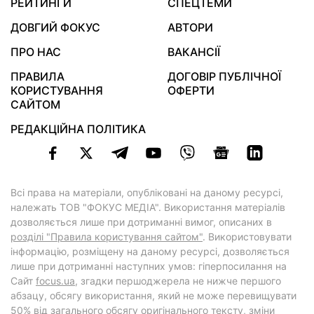
РЕЙТИНГИ
СПЕЦТЕМИ
ДОВГИЙ ФОКУС
АВТОРИ
ПРО НАС
ВАКАНСІЇ
ПРАВИЛА
ДОГОВІР ПУБЛІЧНОЇ
КОРИСТУВАННЯ
ОФЕРТИ
САЙТОМ
РЕДАКЦІЙНА ПОЛІТИКА
Всі права на матеріали, опубліковані на даному ресурсі,
належать ТОВ "ФОКУС МЕДІА". Використання матеріалів
дозволяється лише при дотриманні вимог, описаних в
розділі "Правила користування сайтом"
. Використовувати
інформацію, розміщену на даному ресурсі, дозволяється
лише при дотриманні наступних умов: гіперпосилання на
Cайт
focus.ua
, згадки першоджерела не нижче першого
абзацу, обсягу використання, який не може перевищувати
50% від загального обсягу оригінального тексту, зміни