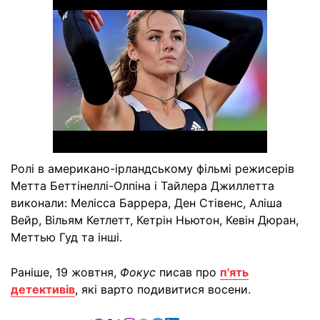
Ролі в американо-ірландському фільмі режисерів
Метта Беттінеллі-Олпіна і Тайлера Джиллетта
виконали: Мелісса Баррера, Ден Стівенс, Аліша
Вейр, Вільям Кетлетт, Кетрін Ньютон, Кевін Дюран,
Меттью Гуд та інші.
Раніше, 19 жовтня,
Фокус
писав про
п'ять
детективів
, які варто подивитися восени.