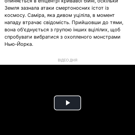
опиняється в епіцентрі кривавої бійні, оскільки
Земля зазнала атаки смертоносних істот із
космосу. Саміра, яка дивом уціліла, в момент
нападу втрачає свідомість. Прийшовши до тями,
вона об'єднується з групою інших вцілілих, щоб
спробувати вибратися з охопленого монстрами
Нью-Йорка.
ВІДЕО ДНЯ
Play
Video