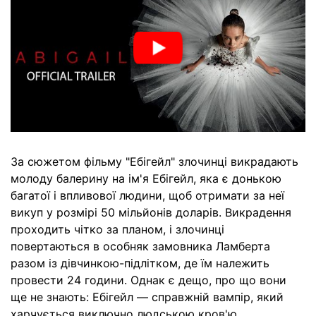
За сюжетом фільму "Ебігейл" злочинці викрадають
молоду балерину на ім'я Ебігейл, яка є донькою
багатої і впливової людини, щоб отримати за неї
викуп у розмірі 50 мільйонів доларів. Викрадення
проходить чітко за планом, і злочинці
повертаються в особняк замовника Ламберта
разом із дівчинкою-підлітком, де їм належить
провести 24 години. Однак є дещо, про що вони
ще не знають: Ебігейл — справжній вампір, який
харчується виключно людською кров'ю.