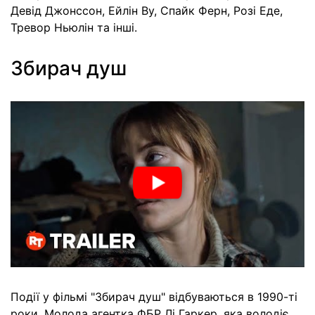
Девід Джонссон, Ейлін Ву, Спайк Ферн, Розі Еде,
Тревор Ньюлін та інші.
Збирач душ
Події у фільмі "Збирач душ" відбуваються в 1990-ті
роки. Молода агентка ФБР Лі Гаркер, яка володіє