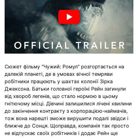
Сюжет фільму "Чужий: Ромул" розгортається на
далекій планеті, де в умовах вічної темряви
робітники працюють у шахтах колонії Зірка
Джексона. Батьки головної героїні Рейн загинули
від хвороб легенів, що стало нормою в цьому
гнітючому місці. Дівчині залишилися лічені хвилини
до закінчення контракту з корпорацією-наймачів,
тож вона нарешті зможе вирушити подалі звідси і
ближче до Сонця. Щоправда, компанія так просто
не відпускає своїх робітників і додає Рейн ще