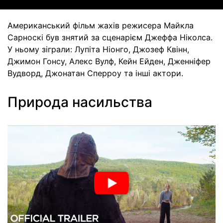
Американський фільм жахів режисера Майкла
Сарноскі був знятий за сценарієм Джеффа Ніколса.
У ньому зіграли: Лупіта Ніонго, Джозеф Квінн,
Джимон Гонсу, Алекс Вулф, Кейн Ейден, Дженніфер
Вудворд, Джонатан Сперроу та інші актори.
Природа насильства