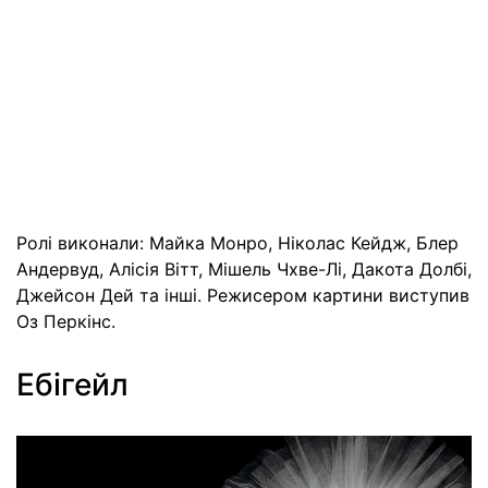
Ролі виконали: Майка Монро, Ніколас Кейдж, Блер
Андервуд, Алісія Вітт, Мішель Чхве-Лі, Дакота Долбі,
Джейсон Дей та інші. Режисером картини виступив
Оз Перкінс.
Ебігейл