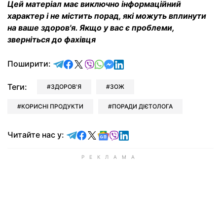
Цей матеріал має виключно інформаційний
характер і не містить порад, які можуть вплинути
на ваше здоров'я. Якщо у вас є проблеми,
зверніться до фахівця
відправити у Telegram
поділитись у Facebook
поділитись у X
відправити у Viber
відправити у Whatsapp
відправити у Messenger
відправити у LinkedIn
Поширити:
Теги:
ЗДОРОВ'Я
ЗОЖ
КОРИСНІ ПРОДУКТИ
ПОРАДИ ДІЄТОЛОГА
Читайте у Telegram
Читайте у Facebook
Читайте у X
Читайте у Google news
Читайте у Viber
Читайте у LinkedIn
Читайте нас у: