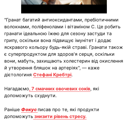
"Гранат багатий антиоксидантами, пребіотичними
волокнами, поліфенолами і вітаміном С. Це робить
гранати ідеальною їжею для сезону застуди та
грипу, оскільки вона підвищує імунітет і додає
яскравого кольору будь-якій страві. Гранати також
є суперпродуктом для здоров'я серця, оскільки
вони, мабуть, захищають холестерин від окислення
й утворення бляшок на артеріях", — каже
дієтологиня
Стефані Кребтрі
.
Нагадаємо
, 7 смачних овочевих соків
, які
допоможуть схуднути.
Раніше
Фокус
писав про те, які продукти
допоможуть
знизити рівень стресу.