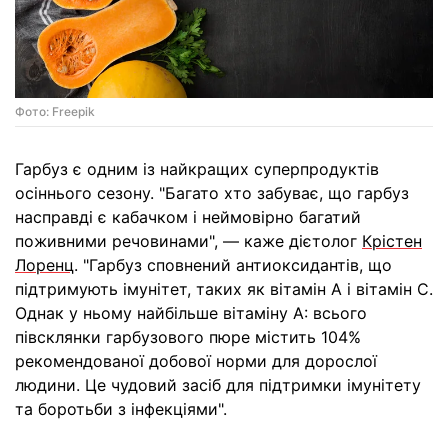
Фото: Freepik
Гарбуз є одним із найкращих суперпродуктів
осіннього сезону. "Багато хто забуває, що гарбуз
насправді є кабачком і неймовірно багатий
поживними речовинами", — каже дієтолог
Крістен
Лоренц
. "Гарбуз сповнений антиоксидантів, що
підтримують імунітет, таких як вітамін А і вітамін С.
Однак у ньому найбільше вітаміну А: всього
півсклянки гарбузового пюре містить 104%
рекомендованої добової норми для дорослої
людини. Це чудовий засіб для підтримки імунітету
та боротьби з інфекціями".