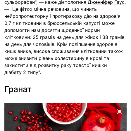
сульфорафан", — каже дієтологиня
Дженніфер Гаус
,
— "Це фітохімічна речовина, що чинить
нейропротекторну і протиракову дію на здоров'я.
0,7 г клітковини в брюссельській капусті може
допомогти нам досягти щоденної норми
клітковини: 25 грамів на день для жінок і 38 грамів
на день для чоловіків. Крім поліпшення здоров'я
кишківника, високе споживання клітковини також
може знизити рівень холестерину в крові та
захистити від розвитку раку товстої кишки і
діабету 2 типу".
Гранат