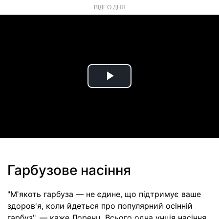
ВІДЕО ДНЯ
Play
Video
Гарбузове насіння
"М'якоть гарбуза — не єдине, що підтримує ваше
здоров'я, коли йдеться про популярний осінній
гарбуз", — каже Лоренц. Всього одна унція насіння