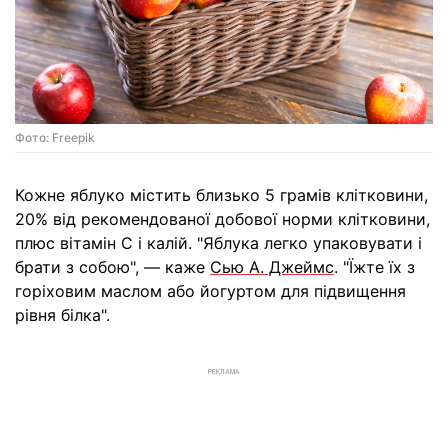
Фото: Freepik
Кожне яблуко містить близько 5 грамів клітковини,
20% від рекомендованої добової норми клітковини,
плюс вітамін С і калій. "Яблука легко упаковувати і
брати з собою", — каже
Сью А. Джеймс
. "Їжте їх з
горіховим маслом або йогуртом для підвищення
рівня білка".
РЕКЛАМА